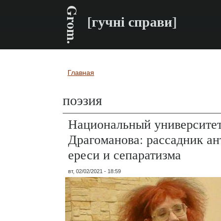
Grom.
[гучні справи]
Главная
Вы здесь
поэзия
Национальный университет
Драгоманова: рассадник а
ереси и сепаратизма
вт, 02/02/2021 - 18:59