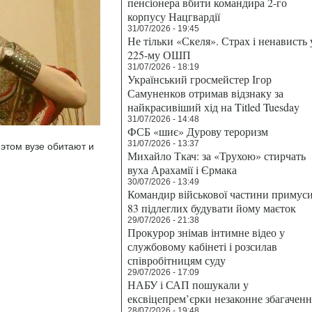
пенсіонера вбити командира 2-го
корпусу Нацгвардії
31/07/2026 - 19:45
Не тільки «Скеля». Страх і ненависть 
225-му ОШП
31/07/2026 - 18:19
Український гросмейстер Ігор
Самуненков отримав відзнаку за
найкрасивіший хід на Titled Tuesday
31/07/2026 - 14:48
ФСБ «шиє» Дурову тероризм
31/07/2026 - 13:37
этом вузе обитают и
Михайло Ткач: за «Трухою» стирчать
вуха Арахамії і Єрмака
30/07/2026 - 13:49
Командир військової частини примус
83 підлеглих будувати йому маєток
29/07/2026 - 21:38
Прокурор знімав інтимне відео у
службовому кабінеті і розсилав
співробітницям суду
29/07/2026 - 17:09
НАБУ і САП пошукали у
ексвіцепрем’єрки незаконне збагаченн
28/07/2026 - 19:48