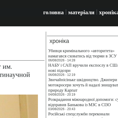
головна
матеріали
хронік
хроніка
Убивця кримінального «авторитета»
намагався сховатись від тюрми в ЗСУ
06/08/2026 - 14:28
 им.
НАБУ і САП вручили експослу в СШ
нові підозри
нтинаучной
06/08/2026 - 12:19
Звичайнісіньке шкідництво. Джипери 
мотокросери хочуть й надалі знищува
природу Карпат
04/08/2026 - 20:19
Розкрадання міжнародної допомоги: с
відправив Банькова із МЗС в СІЗО
03/08/2026 - 20:43
Російські спецслужби переконали