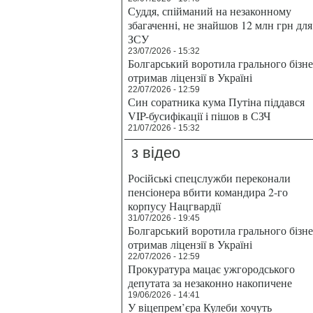
Суддя, спійманий на незаконному
збагаченні, не знайшов 12 млн грн для
ЗСУ
23/07/2026 - 15:32
Болгарський воротила грального бізн
отримав ліцензії в Україні
22/07/2026 - 12:59
Син соратника кума Путіна піддався
VIP-бусифікації і пішов в СЗЧ
21/07/2026 - 15:32
з відео
Російські спецслужби переконали
пенсіонера вбити командира 2-го
корпусу Нацгвардії
31/07/2026 - 19:45
Болгарський воротила грального бізн
отримав ліцензії в Україні
22/07/2026 - 12:59
Прокуратура мацає ужгородського
депутата за незаконно накопичене
19/06/2026 - 14:41
У віцепрем’єра Кулеби хочуть