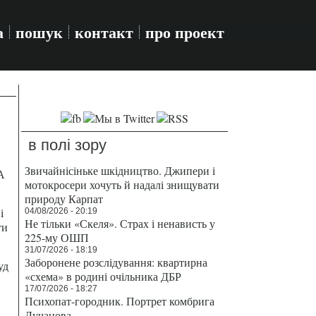
а
пошук
контакт
про проект
в полі зору
Звичайнісіньке шкідництво. Джипери і
А
мотокросери хочуть й надалі знищувати
природу Карпат
і
04/08/2026 - 20:19
Не тільки «Скеля». Страх і ненависть у
ти
225-му ОШП
31/07/2026 - 18:19
Заборонене розслідування: квартирна
уд
«схема» в родині очільника ДБР
17/07/2026 - 18:27
Психопат-городник. Портрет комбрига
Лучанова