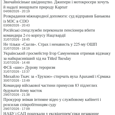
Звичайнісіньке шкідництво. Джипери і мотокросери хочуть
й надалі знищувати природу Карпат
04/08/2026 - 20:19
Розкрадання міжнародної допомоги: суд відправив Банькова
із МЗС в СІЗО
03/08/2026 - 20:43
Російські спецслужби переконали пенсіонера вбити
командира 2-го корпусу Нацгвардії
31/07/2026 - 19:45
Не тільки «Скеля». Страх і ненависть у 225-му ОШП
31/07/2026 - 18:19
Український гросмейстер Ігор Самуненков отримав відзнаку
за найкрасивіший хід на Titled Tuesday
31/07/2026 - 14:48
ФСБ «шиє» Дурову тероризм
31/07/2026 - 13:37
Михайло Ткач: за «Трухою» стирчать вуха Арахамії і Єрмака
30/07/2026 - 13:49
Командир військової частини примусив 83 підлеглих
будувати йому маєток
29/07/2026 - 21:38
Прокурор знімав інтимне відео у службовому кабінеті і
розсилав співробітницям суду
29/07/2026 - 17:09
НАБУ і САП пошукали у ексвіцепрем’єрки незаконне