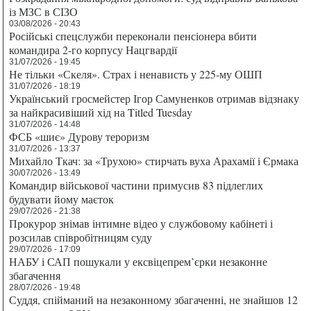
із МЗС в СІЗО
03/08/2026 - 20:43
Російські спецслужби переконали пенсіонера вбити
командира 2-го корпусу Нацгвардії
31/07/2026 - 19:45
Не тільки «Скеля». Страх і ненависть у 225-му ОШП
31/07/2026 - 18:19
Український гросмейстер Ігор Самуненков отримав відзнаку
за найкрасивіший хід на Titled Tuesday
31/07/2026 - 14:48
ФСБ «шиє» Дурову тероризм
31/07/2026 - 13:37
Михайло Ткач: за «Трухою» стирчать вуха Арахамії і Єрмака
30/07/2026 - 13:49
Командир військової частини примусив 83 підлеглих
будувати йому маєток
29/07/2026 - 21:38
Прокурор знімав інтимне відео у службовому кабінеті і
розсилав співробітницям суду
29/07/2026 - 17:09
НАБУ і САП пошукали у ексвіцепрем’єрки незаконне
збагачення
28/07/2026 - 19:48
Суддя, спійманий на незаконному збагаченні, не знайшов 12