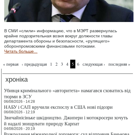
В СМИ «слили» информацию, что в МЭРТ развернулась
крайне подозрительная возня вокруг должности главы
департамента обороны и безопасности, «рулящего»
оборонпромовскими финансовыми потоками.
Читать больше...
Страницы
« первая
‹ предыдущая
1
2
3
4
5
6
следующая ›
последняя »
хроніка
Убивця кримінального «авторитета» намагався сховатись від
тюрми в ЗСУ
06/08/2026 - 14:28
НАБУ і САП вручили експослу в США нові підозри
06/08/2026 - 12:19
Звичайнісіньке шкідництво. Джипери і мотокросери хочуть
й надалі знищувати природу Карпат
04/08/2026 - 20:19
Розкрадання міжнародної допомоги: суд відправив Банькова