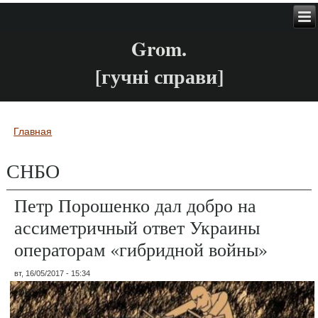
Grom.
[гучні справи]
Главная
Вы здесь
СНБО
Петр Порошенко дал добро на
ассиметричный ответ Украины
операторам «гибридной войны»
вт, 16/05/2017 - 15:34