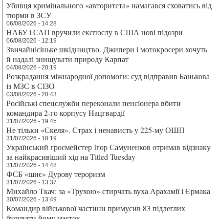
Убивця кримінального «авторитета» намагався сховатись від
тюрми в ЗСУ
06/08/2026 - 14:28
НАБУ і САП вручили експослу в США нові підозри
06/08/2026 - 12:19
Звичайнісіньке шкідництво. Джипери і мотокросери хочуть
й надалі знищувати природу Карпат
04/08/2026 - 20:19
Розкрадання міжнародної допомоги: суд відправив Банькова
із МЗС в СІЗО
03/08/2026 - 20:43
Російські спецслужби переконали пенсіонера вбити
командира 2-го корпусу Нацгвардії
31/07/2026 - 19:45
Не тільки «Скеля». Страх і ненависть у 225-му ОШП
31/07/2026 - 18:19
Український гросмейстер Ігор Самуненков отримав відзнаку
за найкрасивіший хід на Titled Tuesday
31/07/2026 - 14:48
ФСБ «шиє» Дурову тероризм
31/07/2026 - 13:37
Михайло Ткач: за «Трухою» стирчать вуха Арахамії і Єрмака
30/07/2026 - 13:49
Командир військової частини примусив 83 підлеглих
будувати йому маєток