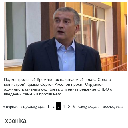
Подконтрольный Кремлю так называемый "глава Совета
министров" Крыма Сергей Аксенов просит Окружной
административный суд Киева отменить решение СНБО о
введении санкций против него.
Страницы
« первая
‹ предыдущая
1
2
3
4
5
6
следующая ›
последняя »
хроніка