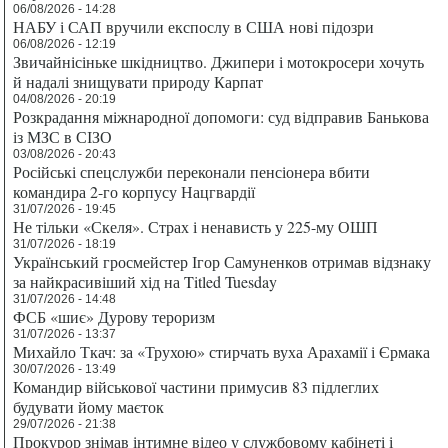
06/08/2026 - 14:28
НАБУ і САП вручили експослу в США нові підозри
06/08/2026 - 12:19
Звичайнісіньке шкідництво. Джипери і мотокросери хочуть
й надалі знищувати природу Карпат
04/08/2026 - 20:19
Розкрадання міжнародної допомоги: суд відправив Банькова
із МЗС в СІЗО
03/08/2026 - 20:43
Російські спецслужби переконали пенсіонера вбити
командира 2-го корпусу Нацгвардії
31/07/2026 - 19:45
Не тільки «Скеля». Страх і ненависть у 225-му ОШП
31/07/2026 - 18:19
Український гросмейстер Ігор Самуненков отримав відзнаку
за найкрасивіший хід на Titled Tuesday
31/07/2026 - 14:48
ФСБ «шиє» Дурову тероризм
31/07/2026 - 13:37
Михайло Ткач: за «Трухою» стирчать вуха Арахамії і Єрмака
30/07/2026 - 13:49
Командир військової частини примусив 83 підлеглих
будувати йому маєток
29/07/2026 - 21:38
Прокурор знімав інтимне відео у службовому кабінеті і