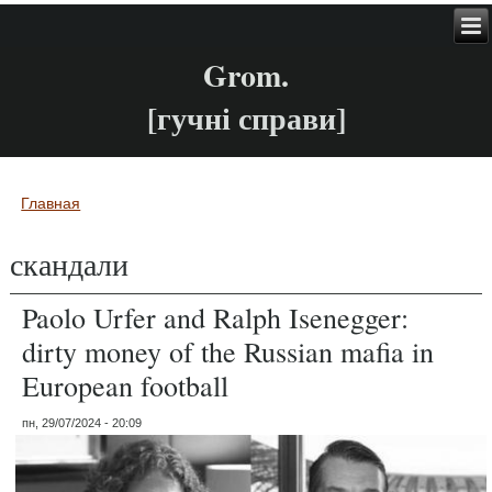
Grom.
[гучні справи]
Главная
Вы здесь
скандали
Paolo Urfer and Ralph Isenegger:
dirty money of the Russian mafia in
European football
пн, 29/07/2024 - 20:09