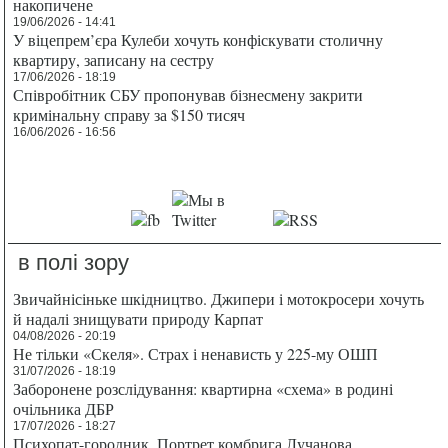
накопичене
19/06/2026 - 14:41
У віцепрем’єра Кулеби хочуть конфіскувати столичну
квартиру, записану на сестру
17/06/2026 - 18:19
Співробітник СБУ пропонував бізнесмену закрити
кримінальну справу за $150 тисяч
16/06/2026 - 16:56
в полі зору
Звичайнісіньке шкідництво. Джипери і мотокросери хочуть
й надалі знищувати природу Карпат
04/08/2026 - 20:19
Не тільки «Скеля». Страх і ненависть у 225-му ОШП
31/07/2026 - 18:19
Заборонене розслідування: квартирна «схема» в родині
очільника ДБР
17/07/2026 - 18:27
Психопат-городник. Портрет комбрига Лучанова