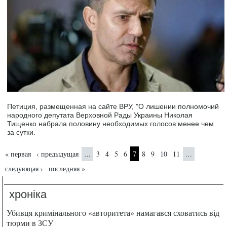
Петиция, размещенная на сайте ВРУ, "О лишении полномочий
народного депутата Верховной Рады Украины Николая
Тищенко набрала половину необходимых голосов менее чем
за сутки.
Страницы
« первая
‹ предыдущая
3
4
5
6
7
8
9
10
11
…
…
следующая ›
последняя »
хроніка
Убивця кримінального «авторитета» намагався сховатись від
тюрми в ЗСУ