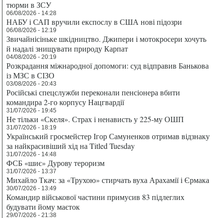
тюрми в ЗСУ
06/08/2026 - 14:28
НАБУ і САП вручили експослу в США нові підозри
06/08/2026 - 12:19
Звичайнісіньке шкідництво. Джипери і мотокросери хочуть
й надалі знищувати природу Карпат
04/08/2026 - 20:19
Розкрадання міжнародної допомоги: суд відправив Банькова
із МЗС в СІЗО
03/08/2026 - 20:43
Російські спецслужби переконали пенсіонера вбити
командира 2-го корпусу Нацгвардії
31/07/2026 - 19:45
Не тільки «Скеля». Страх і ненависть у 225-му ОШП
31/07/2026 - 18:19
Український гросмейстер Ігор Самуненков отримав відзнаку
за найкрасивіший хід на Titled Tuesday
31/07/2026 - 14:48
ФСБ «шиє» Дурову тероризм
31/07/2026 - 13:37
Михайло Ткач: за «Трухою» стирчать вуха Арахамії і Єрмака
30/07/2026 - 13:49
Командир військової частини примусив 83 підлеглих
будувати йому маєток
29/07/2026 - 21:38