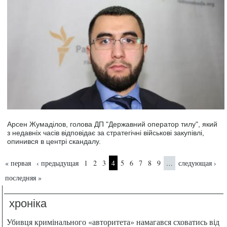
Арсен Жумаділов, голова ДП "Державний оператор тилу", який
з недавніх часів відповідає за стратегічні військові закупівлі,
опинився в центрі скандалу.
Страницы
« первая
‹ предыдущая
1
2
3
4
5
6
7
8
9
следующая ›
…
последняя »
хроніка
Убивця кримінального «авторитета» намагався сховатись від