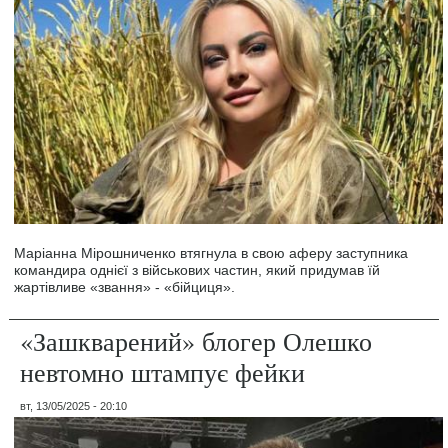
Маріанна Мірошниченко втягнула в свою аферу заступника
командира однієї з військових частин, який придумав їй
жартівливе «звання» - «бійциця».
«Зашкварений» блогер Олешко
невтомно штампує фейки
вт, 13/05/2025 - 20:10