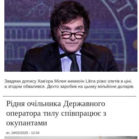
Завдяки допису Хав’єра Мілея мемкоїн Libra різко злетів в ціні,
а згодом обвалився. Дехто заробив на цьому мільйони доларів.
Рідня очільника Державного
оператора тилу співпрацює з
окупантами
вт, 18/02/2025 - 12:34