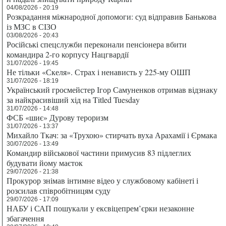
04/08/2026 - 20:19
Розкрадання міжнародної допомоги: суд відправив Банькова
із МЗС в СІЗО
03/08/2026 - 20:43
Російські спецслужби переконали пенсіонера вбити
командира 2-го корпусу Нацгвардії
31/07/2026 - 19:45
Не тільки «Скеля». Страх і ненависть у 225-му ОШП
31/07/2026 - 18:19
Український гросмейстер Ігор Самуненков отримав відзнаку
за найкрасивіший хід на Titled Tuesday
31/07/2026 - 14:48
ФСБ «шиє» Дурову тероризм
31/07/2026 - 13:37
Михайло Ткач: за «Трухою» стирчать вуха Арахамії і Єрмака
30/07/2026 - 13:49
Командир військової частини примусив 83 підлеглих
будувати йому маєток
29/07/2026 - 21:38
Прокурор знімав інтимне відео у службовому кабінеті і
розсилав співробітницям суду
29/07/2026 - 17:09
НАБУ і САП пошукали у ексвіцепрем’єрки незаконне
збагачення