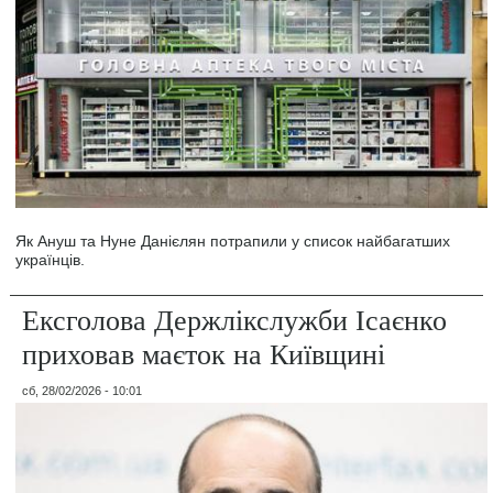
Як Ануш та Нуне Данієлян потрапили у список найбагатших
українців.
Ексголова Держлікслужби Ісаєнко
приховав маєток на Київщині
сб, 28/02/2026 - 10:01