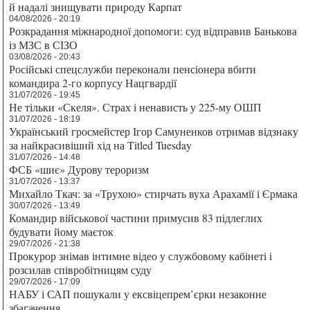
й надалі знищувати природу Карпат
04/08/2026 - 20:19
Розкрадання міжнародної допомоги: суд відправив Банькова
із МЗС в СІЗО
03/08/2026 - 20:43
Російські спецслужби переконали пенсіонера вбити
командира 2-го корпусу Нацгвардії
31/07/2026 - 19:45
Не тільки «Скеля». Страх і ненависть у 225-му ОШП
31/07/2026 - 18:19
Український гросмейстер Ігор Самуненков отримав відзнаку
за найкрасивіший хід на Titled Tuesday
31/07/2026 - 14:48
ФСБ «шиє» Дурову тероризм
31/07/2026 - 13:37
Михайло Ткач: за «Трухою» стирчать вуха Арахамії і Єрмака
30/07/2026 - 13:49
Командир військової частини примусив 83 підлеглих
будувати йому маєток
29/07/2026 - 21:38
Прокурор знімав інтимне відео у службовому кабінеті і
розсилав співробітницям суду
29/07/2026 - 17:09
НАБУ і САП пошукали у ексвіцепрем’єрки незаконне
збагачення