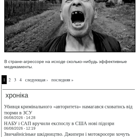
В стране-агрессоре на исходе сколько-нибудь эффективные
медикаменты.
Страницы
1
2
3
4
следующая ›
последняя »
хроніка
Убивця кримінального «авторитета» намагався сховатись від
тюрми в ЗСУ
06/08/2026 - 14:28
НАБУ і САП вручили експослу в США нові підозри
06/08/2026 - 12:19
Звичайнісіньке шкідництво. Джипери і мотокросери хочуть