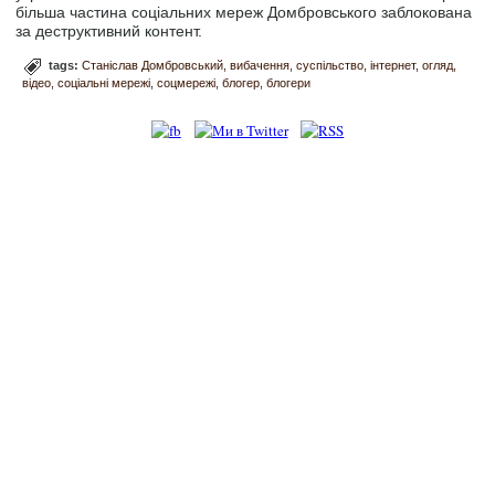
більша частина соціальних мереж Домбровського заблокована
за деструктивний контент.
tags:
Станіслав Домбровський
вибачення
суспільство
інтернет
огляд
відео
соціальні мережі
соцмережі
блогер
блогери