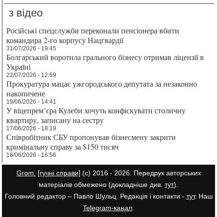
з відео
Російські спецслужби переконали пенсіонера вбити
командира 2-го корпусу Нацгвардії
31/07/2026 - 19:45
Болгарський воротила грального бізнесу отримав ліцензії в
Україні
22/07/2026 - 12:59
Прокуратура мацає ужгородського депутата за незаконно
накопичене
19/06/2026 - 14:41
У віцепрем’єра Кулеби хочуть конфіскувати столичну
квартиру, записану на сестру
17/06/2026 - 18:19
Співробітник СБУ пропонував бізнесмену закрити
кримінальну справу за $150 тисяч
16/06/2026 - 16:56
Grom.
[гучні справи]
(с) 2016 - 2026. Передрук авторських
матеріалів обмежено (докладніше див.
тут
).
Головний редактор – Павло Шульц. Редакція і контакти -
тут
. Наш
Telegram-канал
.