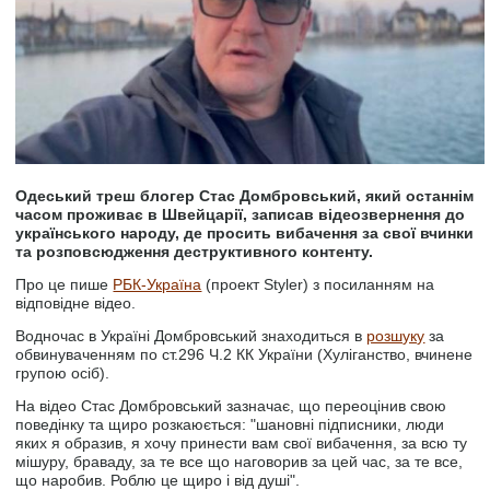
Одеський треш блогер Стас Домбровський, який останнім
часом проживає в Швейцарії, записав відеозвернення до
українського народу, де просить вибачення за свої вчинки
та розповсюдження деструктивного контенту.
Про це пише
РБК-Україна
(проект Styler) з посиланням на
відповідне відео.
Водночас в Україні Домбровський знаходиться в
розшуку
за
обвинуваченням по ст.296 Ч.2 КК України (Хуліганство, вчинене
групою осіб).
На відео Стас Домбровський зазначає, що переоцінив свою
поведінку та щиро розкаюється: "шановні підписники, люди
яких я образив, я хочу принести вам свої вибачення, за всю ту
мішуру, браваду, за те все що наговорив за цей час, за те все,
що наробив. Роблю це щиро і від душі".