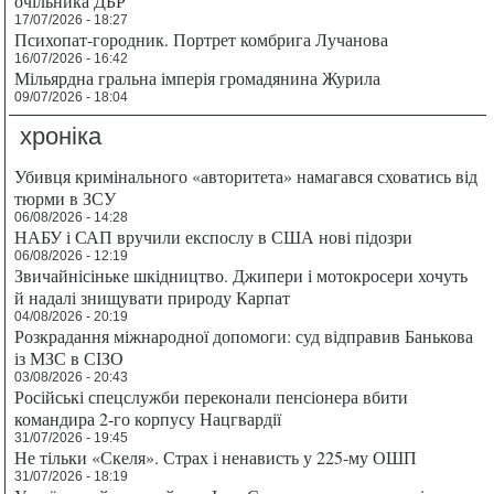
очільника ДБР
17/07/2026 - 18:27
Психопат-городник. Портрет комбрига Лучанова
16/07/2026 - 16:42
Мільярдна гральна імперія громадянина Журила
09/07/2026 - 18:04
хроніка
Убивця кримінального «авторитета» намагався сховатись від
тюрми в ЗСУ
06/08/2026 - 14:28
НАБУ і САП вручили експослу в США нові підозри
06/08/2026 - 12:19
Звичайнісіньке шкідництво. Джипери і мотокросери хочуть
й надалі знищувати природу Карпат
04/08/2026 - 20:19
Розкрадання міжнародної допомоги: суд відправив Банькова
із МЗС в СІЗО
03/08/2026 - 20:43
Російські спецслужби переконали пенсіонера вбити
командира 2-го корпусу Нацгвардії
31/07/2026 - 19:45
Не тільки «Скеля». Страх і ненависть у 225-му ОШП
31/07/2026 - 18:19