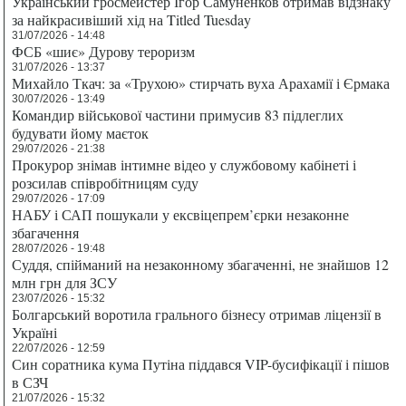
Український гросмейстер Ігор Самуненков отримав відзнаку
за найкрасивіший хід на Titled Tuesday
31/07/2026 - 14:48
ФСБ «шиє» Дурову тероризм
31/07/2026 - 13:37
Михайло Ткач: за «Трухою» стирчать вуха Арахамії і Єрмака
30/07/2026 - 13:49
Командир військової частини примусив 83 підлеглих
будувати йому маєток
29/07/2026 - 21:38
Прокурор знімав інтимне відео у службовому кабінеті і
розсилав співробітницям суду
29/07/2026 - 17:09
НАБУ і САП пошукали у ексвіцепрем’єрки незаконне
збагачення
28/07/2026 - 19:48
Суддя, спійманий на незаконному збагаченні, не знайшов 12
млн грн для ЗСУ
23/07/2026 - 15:32
Болгарський воротила грального бізнесу отримав ліцензії в
Україні
22/07/2026 - 12:59
Син соратника кума Путіна піддався VIP-бусифікації і пішов
в СЗЧ
21/07/2026 - 15:32