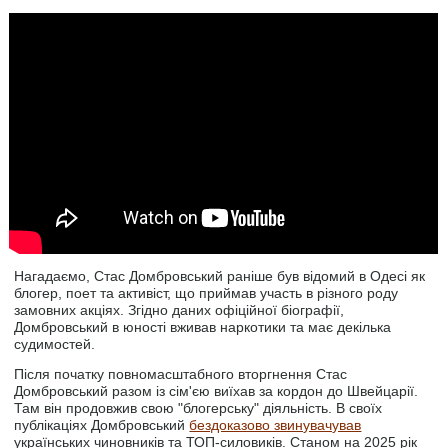
Нагадаємо, Стас Домбровський раніше був відомий в Одесі як
блогер, поет та активіст, що приймав участь в різного роду
замовних акціях. Згідно даних офіційної біографії,
Домбровський в юності вживав наркотики та має декілька
судимостей.
Після початку повномасштабного вторгнення Стас
Домбровський разом із сім'єю виїхав за кордон до Швейцарії.
Там він продовжив свою "блогерську" діяльність. В своїх
публікаціях Домбровський
бездоказово звинувачував
українських чиновників та ТОП-силовиків. Станом на 2025 рік