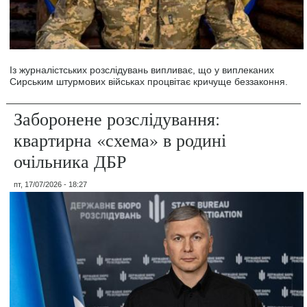
Із журналістських розслідувань випливає, що у виплеканих
Сирським штурмових військах процвітає кричуще беззаконня.
Заборонене розслідування:
квартирна «схема» в родині
очільника ДБР
пт, 17/07/2026 - 18:27