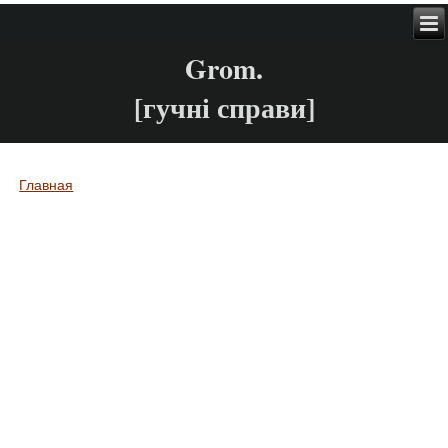
Grom.
[гучні справи]
Главная
Вы здесь