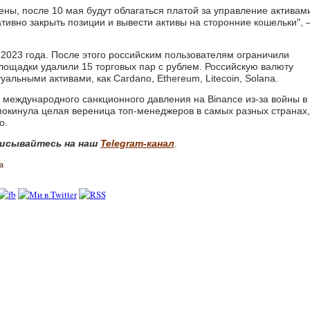
ены, после 10 мая будут облагаться платой за управление активам
ивно закрыть позиции и вывести активы на сторонние кошельки", 
 2023 года. После этого российским пользователям ограничили
площадки удалили 15 торговых пар с рублем. Российскую валюту
уальными активами, как Cardano, Ethereum, Litecoin, Solana.
 международного санкционного давления на Binance из-за войны в
 покинула целая вереница топ-менеджеров в самых разных странах,
о.
исывайтесь на наш
Telegram-канал
.
а