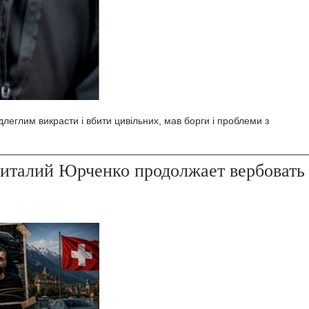
леглим викрасти і вбити цивільних, мав борги і проблеми з
италий Юрченко продолжает вербовать