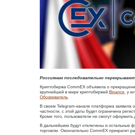
Россиянам последовательно перекрывают
Криптобиржа CommEX объявила о прекращении 
крупнейшей в мире криптобиржей
Binance
, у к
Обозреватель
.
В своем Telegram-канале платформа заявила о
частности, с этой даты будет ограничена реги
Кроме того, пользователи не смогут оформить 
В дальнейшем будут отключены и остальные ф
торговлю. Окончательно CommEX прекратит рабо