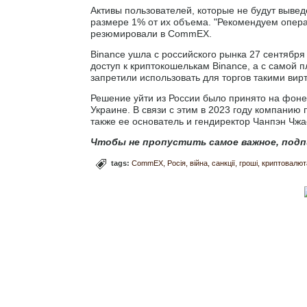
Активы пользователей, которые не будут вывед
размере 1% от их объема. "Рекомендуем операт
резюмировали в CommEX.
Binance ушла с российского рынка 27 сентября
доступ к криптокошелькам Binance, а с самой 
запретили использовать для торгов такими вирт
Решение уйти из России было принято на фоне
Украине. В связи с этим в 2023 году компанию
также ее основатель и гендиректор Чанпэн Чжа
Чтобы не пропустить самое важное, подп
tags:
CommEX
Росія
війна
санкції
гроші
криптовалют