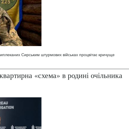
 виплеканих Сирським штурмових військах процвітає кричуще
квартирна «схема» в родині очільника