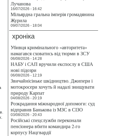
Лучанова
16/07/2026 - 16:42
Мільярдна гральна імперія громадянина
Журила
09/07/2026 - 18:04
хроніка
Убивця кримінального «авторитета»
намагався сховатись від тюрми в ЗСУ
06/08/2026 - 14:28
НАБУ і САП вручили експослу в США
нові підозри
06/08/2026 - 12:19
Звичайнісіньке шкідництво. Джипери і
мотокросери хочуть й надалі знищувати
а
природу Карпат
04/08/2026 - 20:19
Розкрадання міжнародної допомоги: суд
відправив Банькова із МЗС в СІЗО
e.
03/08/2026 - 20:43
х.
Російські спецслужби переконали
пенсіонера вбити командира 2-го
корпусу Нацгвардії