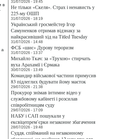
31/07/2026 - 19:45
и в
Не тільки «Скеля». Страх і ненависть у
–
225-му ОШП
31/07/2026 - 18:19
Український гросмейстер Ігор
Самуненков отримав відзнаку за
найкрасивіший хід на Titled Tuesday
31/07/2026 - 14:48
ФСБ «шиє» Дурову тероризм
 а
31/07/2026 - 13:37
Михайло Ткач: за «Трухою» стирчать
вуха Арахамії і Єрмака
30/07/2026 - 13:49
Командир військової частини примусив
83 підлеглих будувати йому маєток
29/07/2026 - 21:38
Прокурор знімав інтимне відео у
службовому кабінеті і розсилав
співробітницям суду
29/07/2026 - 17:09
НАБУ і САП пошукали у
ексвіцепрем’єрки незаконне збагачення
28/07/2026 - 19:48
Суддя, спійманий на незаконному
збагаченні, не знайшов 12 млн грн для