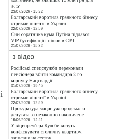
ЗСУ
23/07/2026 - 15:32
Болгарський воротила грального бізнесу
отримав ліцензії в Україні
22/07/2026 - 12:59
Син соратника кума Путіна піддався
VIP-бусифікації і пішов в СЗЧ
21/07/2026 - 15:32
з відео
Російські спецслужби переконали
пенсіонера вбити командира 2-го
корпусу Нацгвардії
31/07/2026 - 19:45
Болгарський воротила грального бізнесу
і
отримав ліцензії в Україні
22/07/2026 - 12:59
Прокуратура мацає ужгородського
депутата за незаконно накопичене
19/06/2026 - 14:41
У віцепрем’єра Кулеби хочуть
конфіскувати столичну квартиру,
записану на сестру