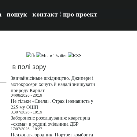
а
пошук
контакт
про проект
в полі зору
Звичайнісіньке шкідництво. Джипери і
мотокросери хочуть й надалі знищувати
природу Карпат
04/08/2026 - 20:19
Не тільки «Скеля». Страх і ненависть у
225-му ОШП
31/07/2026 - 18:19
Заборонене розслідування: квартирна
«схема» в родині очільника ДБР
17/07/2026 - 18:27
Психопат-городник. Портрет комбрига