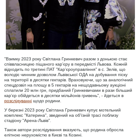
"Взимку 2023 року Світлана Гринкевич разом з донькою стає
співвласницею піщаного кар’єру в передмісті Львова. Кожній
відходить по третині ПАТ "Кар’єроуправління" в с. Зелів, що
володіє чинним дозволом Львівської ОДА на добування піску
на території в десятки гектарів. Враховуючи, що за аналогічний
спецдозвіл на площу в 5 гектарів на нещодавньому аукціоні
сплатили 20 млн грн, придбаний Гринкевичами в рази більший
кар’єр обійдеться в десятки мільйонів гривень", - йдеться в
розслідуванні
щодо родини.
У березні 2023 року Світлана Гринкевич купує мотельний
комплекс "Катерина", зведений на об'їзній трасі поблизу
стадіону "Арена-Львів".
Також автори розслідування вказують, що родина обросла
елітною нерухомістю в Києві та Козині.