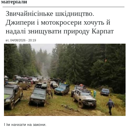
матеріали
Звичайнісіньке шкідництво.
Джипери і мотокросери хочуть й
надалі знищувати природу Карпат
вт, 04/08/2026 - 20:19
І їм начхати на закони.