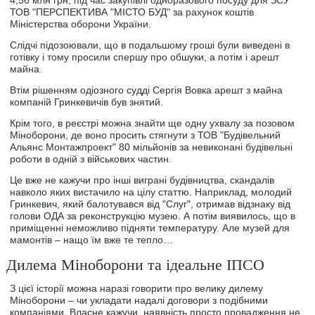
ТОВ "ПЕРСПЕКТИВА "МІСТО БУД" за рахунок коштів
Міністерства оборони України.
Слідчі підозоювали, що в подальшому гроші були виведені в
готівку і тому просили спершу про обшуки, а потім і арешт
майна.
Втім рішенням одіозного судді Сергія Вовка арешт з майна
компаній Гринкевичів був знятий.
Крім того, в реєстрі можна знайти ще одну ухвалу за позовом
Міноборони, де воно просить стягнути з ТОВ "Будівельний
Альянс Монтажпроект" 80 мільйонів за невиконані будівельні
роботи в одній з військових частин.
Це вже не кажучи про інші виграні будівництва, скандалів
навколо яких вистачило на цілу статтю. Наприклад, молодий
Гринкевич, який балотувався від "Слуг", отримав відзнаку від
голови ОДА за реконструкцію музею. А потім виявилось, що в
приміщенні неможливо підняти температуру. Але музей для
мамонтів – нащо їм вже те тепло…
Дилема Міноборони та ідеальне ІПСО
З цієї історії можна наразі говорити про велику дилему
Міноборони – чи укладати надалі договори з подібними
компаніями. Власне кажучи, наявність просто провадження не