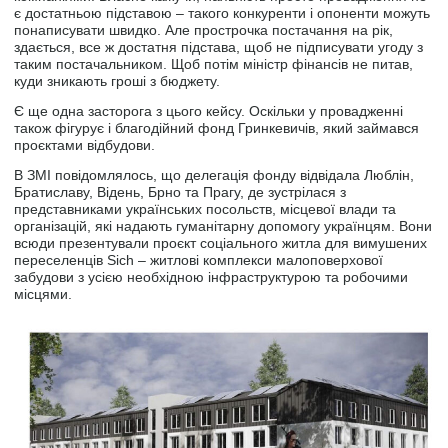
є достатньою підставою – такого конкуренти і опоненти можуть
понаписувати швидко. Але прострочка постачання на рік,
здається, все ж достатня підстава, щоб не підписувати угоду з
таким постачальником. Щоб потім міністр фінансів не питав,
куди зникають гроші з бюджету.
Є ще одна засторога з цього кейсу. Оскільки у провадженні
також фігурує і благодійний фонд Гринкевичів, який займався
проєктами відбудови.
В ЗМІ повідомлялось, що делегація фонду відвідала Люблін,
Братиславу, Відень, Брно та Прагу, де зустрілася з
представниками українських посольств, місцевої влади та
організацій, які надають гуманітарну допомогу українцям. Вони
всюди презентували проєкт соціального житла для вимушених
переселенців Sich – житлові комплекси малоповерхової
забудови з усією необхідною інфраструктурою та робочими
місцями.