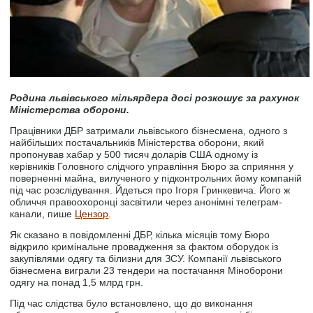
Родина львівського мільярдера досі розкошує за рахунок
Міністерства оборони.
Працівники ДБР затримали львівського бізнесмена, одного з
найбільших постачальників Міністерства оборони, який
пропонував хабар у 500 тисяч доларів США одному із
керівників Головного слідчого управління Бюро за сприяння у
поверненні майна, вилученого у підконтрольних йому компаній
під час розслідування. Йдеться про Ігоря Гринкевича. Його ж
обличчя правоохоронці засвітили через анонімні телеграм-
канали, пише
Цензор
.
Як сказано в повідомленні ДБР, кілька місяців тому Бюро
відкрило кримінальне провадження за фактом оборудок із
закупівлями одягу та білизни для ЗСУ. Компанії львівського
бізнесмена виграли 23 тендери на постачання Міноборони
одягу на понад 1,5 млрд грн.
Під час слідства було встановлено, що до виконання