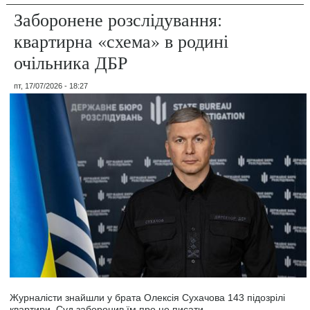
Заборонене розслідування:
квартирна «схема» в родині
очільника ДБР
пт, 17/07/2026 - 18:27
Журналісти знайшли у брата Олексія Сухачова 143 підозрілі
квартири. Суд заборонив їм про це писати.