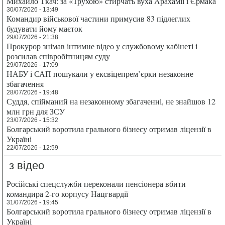
Михайло Ткач: за «Трухою» стирчать вуха Арахамії і Єрмака
30/07/2026 - 13:49
Командир військової частини примусив 83 підлеглих
будувати йому маєток
29/07/2026 - 21:38
Прокурор знімав інтимне відео у службовому кабінеті і
розсилав співробітницям суду
29/07/2026 - 17:09
НАБУ і САП пошукали у ексвіцепрем’єрки незаконне
збагачення
28/07/2026 - 19:48
Суддя, спійманий на незаконному збагаченні, не знайшов 12
млн грн для ЗСУ
23/07/2026 - 15:32
Болгарський воротила грального бізнесу отримав ліцензії в
Україні
22/07/2026 - 12:59
з відео
Російські спецслужби переконали пенсіонера вбити
командира 2-го корпусу Нацгвардії
31/07/2026 - 19:45
Болгарський воротила грального бізнесу отримав ліцензії в
Україні