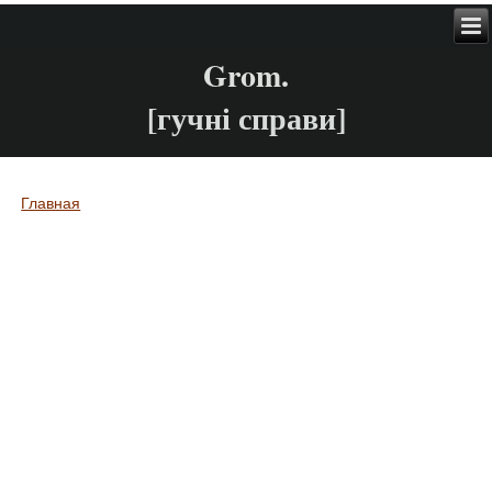
Grom.
[гучні справи]
Главная
Вы здесь