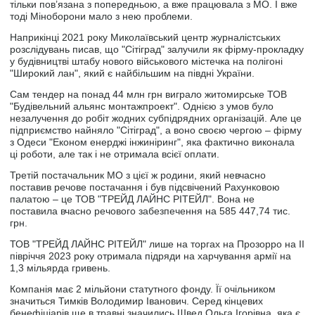
тільки пов’язана з попередньою, а вже працювала з МО. І вже
тоді Міноборони мало з нею проблеми.
Наприкінці 2021 року Миколаївський центр журналістських
розслідувань писав, що "Сітіград" залучили як фірму-прокладку
у будівництві штабу нового військового містечка на полігоні
"Широкий лан", який є найбільшим на півдні України.
Сам тендер на понад 44 млн грн виграло житомирське ТОВ
"Будівельний альянс монтажпроект". Однією з умов було
незалучення до робіт жодних субпідрядних організацій. Але це
підприємство найняло "Сітіград", а воно своєю чергою – фірму
з Одеси "Економ енерджі інжиніринг", яка фактично виконала
ці роботи, але так і не отримала всієї оплати.
Третій постачальник МО з цієї ж родини, який невчасно
поставив речове постачання і був підсвічений Рахунковою
палатою – це ТОВ "ТРЕЙД ЛАЙНС РІТЕЙЛ". Вона не
поставила вчасно речового забезпечення на 585 447,74 тис.
грн.
ТОВ "ТРЕЙД ЛАЙНС РІТЕЙЛ" лише на торгах на Прозорро на ІІ
півріччя 2023 року отримала підряди на харчування армії на
1,3 мільярда гривень.
Компанія має 2 мільйони статутного фонду. Її очільником
значиться Тимків Володимир Іванович. Серед кінцевих
бенефіціарів ще в травні значились Швед Ольга Ігорівна, яка є