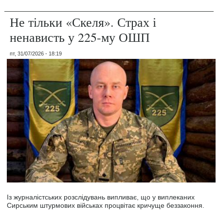
Не тільки «Скеля». Страх і
ненависть у 225-му ОШП
пт, 31/07/2026 - 18:19
Із журналістських розслідувань випливає, що у виплеканих
Сирським штурмових військах процвітає кричуще беззаконня.