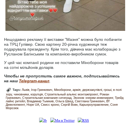
Нещодавно рекламу її виставки "Мазня" можна було побачити
на ТРЦ Гулівер. Свою картину 20-річна художниця теж
подарувала президенту. Крім того, дівчина має колаборацію з
Русланом Багінським та компанією-виробником сумок.
У цей час компанії родини не поставили Міноборони товарів
на сотні мільйонів доларів.
Чтобы не пропустить самое важное, подписывайтесь
на наш
Telegram-канал
.
Tags:
Львів
Ігор Гринкевич
Міноборони
армія
держзакупівлі
гроші
в полі
зору
чиновники
корупція
Строительный альянс монтажпроект
Роман
Гринкевич
Строительная компания ситиград
Эконом энержи инжениринг
Трейд
лайнс ритейл
Владимир Тымкив
Ольга Швед
Светлана Гринкевич
ВТ
Девелопмент
Hope UA
Свисс кроно
Сергій Вовк
Карьероуправление
Соня
Морозюк