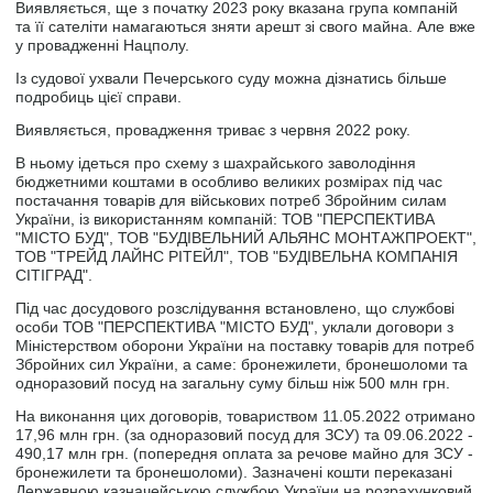
Виявляється, ще з початку 2023 року вказана група компаній
та її сателіти намагаються зняти арешт зі свого майна. Але вже
у провадженні Нацполу.
Із судової ухвали Печерського суду можна дізнатись більше
подробиць цієї справи.
Виявляється, провадження триває з червня 2022 року.
В ньому ідеться про схему з шахрайського заволодіння
бюджетними коштами в особливо великих розмірах під час
постачання товарів для військових потреб Збройним силам
України, із використанням компаній: ТОВ "ПЕРСПЕКТИВА
"МІСТО БУД", ТОВ "БУДІВЕЛЬНИЙ АЛЬЯНС МОНТАЖПРОЕКТ",
ТОВ "ТРЕЙД ЛАЙНС РІТЕЙЛ", ТОВ "БУДІВЕЛЬНА КОМПАНІЯ
СІТІГРАД".
Під час досудового розслідування встановлено, що службові
особи ТОВ "ПЕРСПЕКТИВА "МІСТО БУД", уклали договори з
Міністерством оборони України на поставку товарів для потреб
Збройних сил України, а саме: бронежилети, бронешоломи та
одноразовий посуд на загальну суму більш ніж 500 млн грн.
На виконання цих договорів, товариством 11.05.2022 отримано
17,96 млн грн. (за одноразовий посуд для ЗСУ) та 09.06.2022 -
490,17 млн грн. (попередня оплата за речове майно для ЗСУ -
бронежилети та бронешоломи). Зазначені кошти переказані
Державною казначейською службою України на розрахунковий