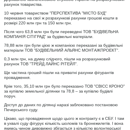
рахунок товариства.
10 червня товариством "ПЕРСПЕКТИВА "МІСТО БУД"
переказано на свої ж розрахункові рахунки грошові кошти в
розмірі 220 млн грн та 150 млн грн.
Після чого 63,8 млн грн були переведені ТОВ "БУДІВЕЛЬНА
КОМПАНІЯ СІТІГРАД" за будівельні матеріали.
78,88 млн грн були цією ж компанією переказані за будівельні
матеріали ТОВ "БУДІВЕЛЬНИЙ АЛЬЯНС МОНТАЖПРОЕКТ".
0,3 млн грн, на думку слідчого, пішли на розрахунковий
рахунок ТОВ "ТРЕЙД ЛАЙНС РІТЕЙЛ".
Ще частина грошей пішли на приватні рахунки фігурантів
провадження.
Крім того, 35,10 млн грн було переказано ТОВ "СВІСС КРОНО"
за купівлю земельної ділянки та 78,8 – за купівлю будівлі
поруч.
Доступ до даних по ділянці наразі заблоковано постановою
Печерського суду.
Цікаво, що провадження щодо цього ж контракту є в СБУ. І там
в ухвалі суду фігурує кількість шоломів та бронежилетів. І вона
якимсь чином дивовижно збігається з кількістю волонтерської