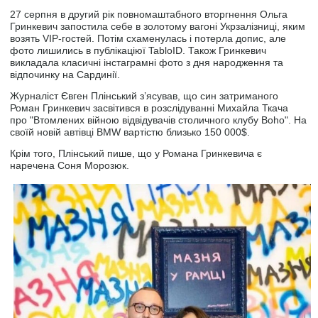
27 серпня в другий рік повномаштабного вторгнення Ольга
Гринкевич запостила себе в золотому вагоні Укрзалізниці, яким
возять VIP-гостей. Потім схаменулась і потерла допис, але
фото лишились в публікаціюї TabloID. Також Гринкевич
викладала класичні інстаграмні фото з дня народження та
відпочинку на Сардинії.
Журналіст Євген Плінський з’ясував, що син затриманого
Роман Гринкевич засвітився в розслідуванні Михайла Ткача
про "Втомлених війною відвідувачів столичного клубу Boho". На
своїй новій автівці BMW вартістю близько 150 000$.
Крім того, Плінський пише, що у Романа Гринкевича є
наречена Соня Морозюк.