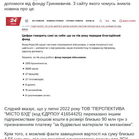
допомоги від фонду Гринкевичів. З сайту якого чомусь зникла
новина про це.
Слідчий вказує, що у липні 2022 року ТОВ "ПЕРСПЕКТИВА
"МІСТО БУД" (код ЄДРПОУ 41654425) переказано іншим
підприємствам грошові кошти в розмірі близько 90 млн грн з
призначенням платежу "за будівельні матеріали та механізми".
Крім того, є можливі факти завищення вартості на суму близько
4,56 млн грн, під час закупівлі одноразового посуду для ЗСУ