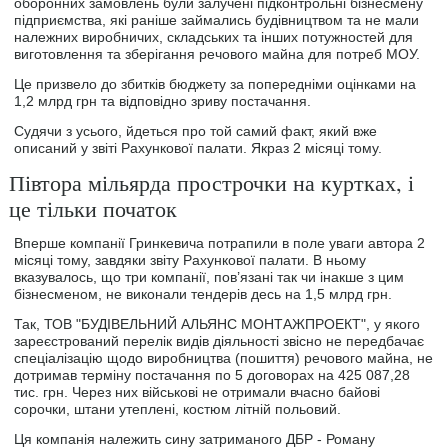
оборонних замовлень були залучені підконтрольні бізнесмену
підприємства, які раніше займались будівництвом та не мали
належних виробничих, складських та інших потужностей для
виготовлення та зберігання речового майна для потреб МОУ.
Це призвело до збитків бюджету за попередніми оцінками на
1,2 млрд грн та відповідно зриву постачання.
Судячи з усього, йдеться про той самий факт, який вже
описаний у звіті Рахункової палати. Якраз 2 місяці тому.
Півтора мільярда прострочки на куртках, і
це тільки початок
Вперше компанії Гринкевича потрапили в поле уваги автора 2
місяці тому, завдяки звіту Рахункової палати. В ньому
вказувалось, що три компанії, пов’язані так чи інакше з цим
бізнесменом, не виконали тендерів десь на 1,5 млрд грн.
Так, ТОВ "БУДІВЕЛЬНИЙ АЛЬЯНС МОНТАЖПРОЕКТ", у якого
зареєстрований перелік видів діяльності звісно не передбачає
спеціалізацію щодо виробництва (пошиття) речового майна, не
дотримав терміну постачання по 5 договорах на 425 087,28
тис. грн. Через них військові не отримали вчасно байові
сорочки, штани утеплені, костюм літній польовий.
Ця компанія належить сину затриманого ДБР - Роману