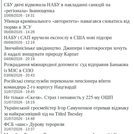
СБУ двічі відмовила НАБУ в накладанні санкцій на
«регіонала» Іванющенка
10/08/2026 - 19:31
Убивця кримінального «авторитета» намагався сховатись від
тюрми в ЗСУ
06/08/2026 - 14:28
НАБУ і САП вручили експослу в США нові підозри
06/08/2026 - 12:19
Звичайнісіньке шкідництво. Джипери і мотокросери хочуть
й надалі знищувати природу Карпат
04/08/2026 - 20:19
Розкрадання міжнародної допомоги: суд відправив Банькова
із МЗС в СІЗО
03/08/2026 - 20:43
Російські спецслужби переконали пенсіонера вбити
командира 2-го корпусу Нацгвардії
31/07/2026 - 19:45
Не тільки «Скеля». Страх і ненависть у 225-му ОШП
31/07/2026 - 18:19
Український гросмейстер Ігор Самуненков отримав відзнаку
за найкрасивіший хід на Titled Tuesday
31/07/2026 - 14:48
ФСБ «шиє» Дурову тероризм
31/07/2026 - 13:37