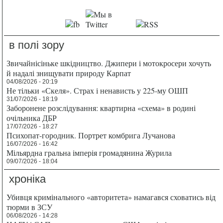
в полі зору
Звичайнісіньке шкідництво. Джипери і мотокросери хочуть
й надалі знищувати природу Карпат
04/08/2026 - 20:19
Не тільки «Скеля». Страх і ненависть у 225-му ОШП
31/07/2026 - 18:19
Заборонене розслідування: квартирна «схема» в родині
очільника ДБР
17/07/2026 - 18:27
Психопат-городник. Портрет комбрига Лучанова
16/07/2026 - 16:42
Мільярдна гральна імперія громадянина Журила
09/07/2026 - 18:04
хроніка
Убивця кримінального «авторитета» намагався сховатись від
тюрми в ЗСУ
06/08/2026 - 14:28