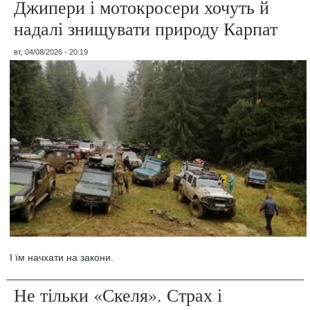
Джипери і мотокросери хочуть й
надалі знищувати природу Карпат
вт, 04/08/2026 - 20:19
І їм начхати на закони.
Не тільки «Скеля». Страх і