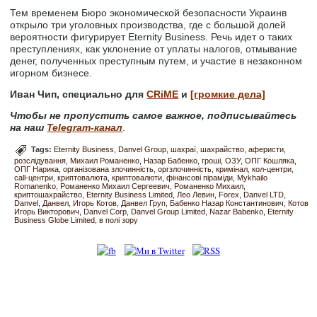
Тем временем Бюро экономической безопасности Украинв
открыло три уголовных производства, где с большой долей
вероятности фигурирует Eternity Business. Речь идет о таких
преступлениях, как уклонение от уплаты налогов, отмывание
денег, полученных преступным путем, и участие в незаконном
игорном бизнесе.
Иван Чип, специально для
CRiME
и
[громкие дела]
Чтобы не пропустить самое важное, подписывайтесь
на наш
Telegram-канал
.
Tags:
Eternity Business
Danvel Group
шахраї
шахрайство
аферисти
розслідування
Михаил Романенко
Назар Бабенко
гроші
ОЗУ
ОПГ Кошляка
ОПГ Нарика
організована злочинність
оргзлочинність
кримінал
кол-центри
call-центри
криптовалюта
криптовалюти
фінансові піраміди
Mykhailo
Romanenko
Романенко Михаил Сергеевич
Романенко Михаил
криптошахрайство
Eternity Business Limited
Лео Левин
Forex
Danvel LTD
Danvel
Данвел
Игорь Котов
Данвел Груп
Бабенко Назар Константинович
Котов
Игорь Викторович
Danvel Corp
Danvel Group Limited
Nazar Babenko
Eternity
Business Globe Limited
в полі зору