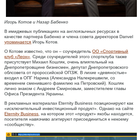
Игорь Котов и Назар Бабенко
В имиджевых публикациях на англоязычных ресурсах в
качестве партнера Бабенко и члена совета директоров Danvel
упоминается
Игорь Котов.
О Котове известно, что он – соучредитель
ОО «Спортивный
клуб «Леон»
. Среди соучредителей этого спортклуба также
присутствует Михаил Кошляк, очень влиятельный на
Днепропетровщине бизнесмен, депутат Днепропетровского
облсовета от пророссийской ОПЗЖ. В лихие «девяностые»
входил в ОПГ Нарика (Александра Налекрешвили, со
временем сменившего фамилию на Петровский). Кошляк
лично знаком с Андреем Смирновым, заместителем главы
Офиса Президента Украины.
В рекламных материалах Eternity Business позиционируют как
«исключительный инвестиционный продукт». Однако на сайте
Eternity Business
, на котором этот «продукт» якобы находится,
посетителя навязчиво агитируют присоединиться к некоему
«сообществу».