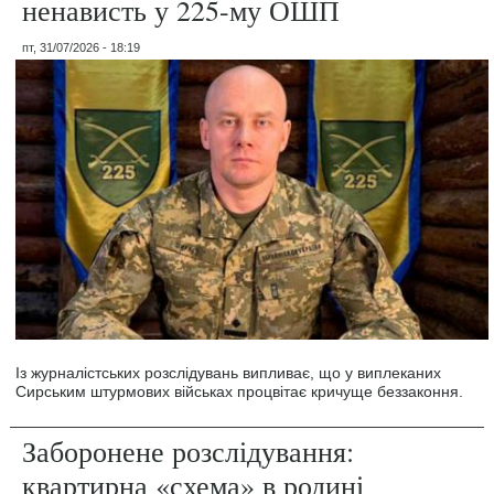
ненависть у 225-му ОШП
пт, 31/07/2026 - 18:19
Із журналістських розслідувань випливає, що у виплеканих
Сирським штурмових військах процвітає кричуще беззаконня.
Заборонене розслідування:
квартирна «схема» в родині