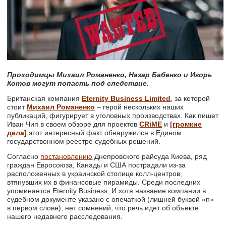
Проходимцы Михаил Романенко, Назар Бабенко и Игорь
Котов могут попасть под следствие.
Британская компания
Eternity Business Limited
, за которой
стоит
Михаил Романенко
– герой нескольких наших
публикаций, фигурирует в уголовных производствах. Как пишет
Иван Чип в своем обзоре для проектов
CRiME
и
[громкие
дела]
,этот интересный факт обнаружился в Едином
государственном реестре судебных решений.
Согласно
постановлению
Днепровского райсуда Киева, ряд
граждан Евросоюза, Канады и США пострадали из-за
расположенных в украинской столице колл-центров,
втянувших их в финансовые пирамиды. Среди последних
упоминается Eternity Business. И хотя название компании в
судебном документе указано с опечаткой (лишней буквой «n»
в первом слове), нет сомнений, что речь идет об объекте
нашего недавнего расследования.