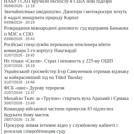
НАБУ і САП вручили експослу в США нові підозри
06/08/2026 - 12:19
Звичайнісіньке шкідництво. Джипери і мотокросери хочуть
й надалі знищувати природу Карпат
04/08/2026 - 20:19
Розкрадання міжнародної допомоги: суд відправив Банькова
із МЗС в СІЗО
03/08/2026 - 20:43
Російські спецслужби переконали пенсіонера вбити
командира 2-го корпусу Нацгвардії
31/07/2026 - 19:45
Не тільки «Скеля». Страх і ненависть у 225-му ОШП
31/07/2026 - 18:19
Український гросмейстер Ігор Самуненков отримав відзнаку
за найкрасивіший хід на Titled Tuesday
31/07/2026 - 14:48
ФСБ «шиє» Дурову тероризм
31/07/2026 - 13:37
Михайло Ткач: за «Трухою» стирчать вуха Арахамії і Єрмака
30/07/2026 - 13:49
Командир військової частини примусив 83 підлеглих
будувати йому маєток
29/07/2026 - 21:38
Прокурор знімав інтимне відео у службовому кабінеті і
розсилав співробітницям суду