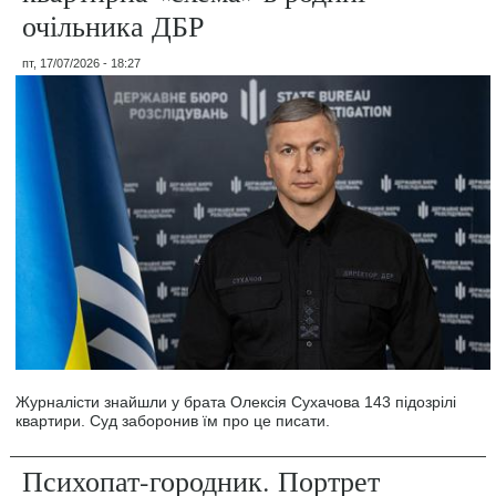
очільника ДБР
пт, 17/07/2026 - 18:27
Журналісти знайшли у брата Олексія Сухачова 143 підозрілі
квартири. Суд заборонив їм про це писати.
Психопат-городник. Портрет