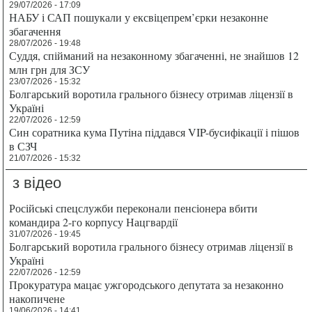
29/07/2026 - 17:09
НАБУ і САП пошукали у ексвіцепрем’єрки незаконне
збагачення
28/07/2026 - 19:48
Суддя, спійманий на незаконному збагаченні, не знайшов 12
млн грн для ЗСУ
23/07/2026 - 15:32
Болгарський воротила грального бізнесу отримав ліцензії в
Україні
22/07/2026 - 12:59
Син соратника кума Путіна піддався VIP-бусифікації і пішов
в СЗЧ
21/07/2026 - 15:32
з відео
Російські спецслужби переконали пенсіонера вбити
командира 2-го корпусу Нацгвардії
31/07/2026 - 19:45
Болгарський воротила грального бізнесу отримав ліцензії в
Україні
22/07/2026 - 12:59
Прокуратура мацає ужгородського депутата за незаконно
накопичене
19/06/2026 - 14:41