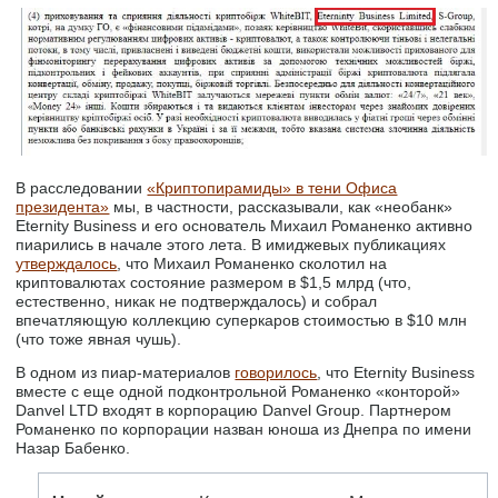
В расследовании
«Криптопирамиды» в тени Офиса
президента»
мы, в частности, рассказывали, как «необанк»
Eternity Business и его основатель Михаил Романенко активно
пиарились в начале этого лета. В имиджевых публикациях
утверждалось
, что Михаил Романенко сколотил на
криптовалютах состояние размером в $1,5 млрд (что,
естественно, никак не подтверждалось) и собрал
впечатляющую коллекцию суперкаров стоимостью в $10 млн
(что тоже явная чушь).
В одном из пиар-материалов
говорилось
, что Eternity Business
вместе с еще одной подконтрольной Романенко «конторой»
Danvel LTD входят в корпорацию Danvel Group. Партнером
Романенко по корпорации назван юноша из Днепра по имени
Назар Бабенко.