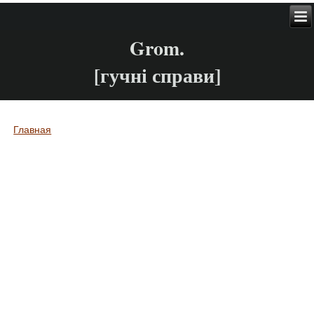
Grom.
[гучні справи]
Главная
Вы здесь