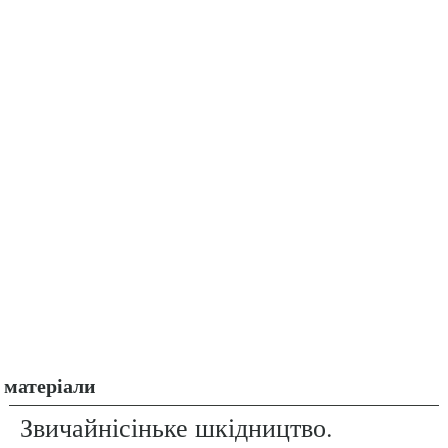
матеріали
Звичайнісіньке шкідництво.