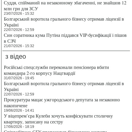
Суддя, спійманий на незаконному збагаченні, не знайшов 12
млн грн для ЗСУ
23/07/2026 - 15:32
Болгарський воротила грального бізнесу отримав ліцензії в
Україні
22/07/2026 - 12:59
Син соратника кума Путіна піддався VIP-бусифікації і пішов
в СЗЧ
21/07/2026 - 15:32
з відео
Російські спецслужби переконали пенсіонера вбити
командира 2-го корпусу Нацгвардії
31/07/2026 - 19:45
Болгарський воротила грального бізнесу отримав ліцензії в
Україні
22/07/2026 - 12:59
Прокуратура мацає ужгородського депутата за незаконно
накопичене
19/06/2026 - 14:41
У віцепрем’єра Кулеби хочуть конфіскувати столичну
квартиру, записану на сестру
17/06/2026 - 18:19
Співробітник СБУ пропонував бізнесмену закрити