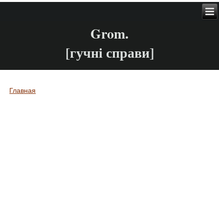
Grom.
[гучні справи]
Главная
Вы здесь