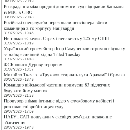
04/08/2026 - 20:19
Розкрадання міжнародної допомоги: суд відправив Банькова
із МЗС в СІЗО
03/08/2026 - 20:43
Російські спецслужби переконали пенсіонера вбити
командира 2-го корпусу Нацгвардії
31/07/2026 - 19:45
Не тільки «Скеля». Страх і ненависть у 225-му ОШП
31/07/2026 - 18:19
Український гросмейстер Ігор Самуненков отримав відзнаку
за найкрасивіший хід на Titled Tuesday
31/07/2026 - 14:48
ФСБ «шиє» Дурову тероризм
31/07/2026 - 13:37
Михайло Ткач: за «Трухою» стирчать вуха Арахамії і Єрмака
30/07/2026 - 13:49
Командир військової частини примусив 83 підлеглих
будувати йому маєток
29/07/2026 - 21:38
Прокурор знімав інтимне відео у службовому кабінеті і
розсилав співробітницям суду
29/07/2026 - 17:09
НАБУ і САП пошукали у ексвіцепрем’єрки незаконне
збагачення
28/07/2026 - 19:48