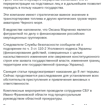
перерегистрации на подставных лиц и в дальнейшем позволит
передать в пользу нашего государства.
Эти компании имеют стратегически важное значение в
транспортировке топлива и других критических грузов через
акваторию Черного моря.
В ведомстве напомнили, что Оксана Марченко является
фигуранткой по делу о финансировании российских
оккупационных группировок.
Следователи Службы безопасности сообщили ей о
подозрении по ч. 3 ст. 110-2 Уголовного кодекса Украины
(финансирование действий, совершенных с целью
насильственного изменения или свержения конституционного
строя или захвата государственной власти, изменения границ
территории или государственной границы Украины).
Санкция статьи предусматривает наказание до 8 лет тюрьмы.
Сейчас продолжается расследование для установления всех
обстоятельств преступления и привлечения виновных к
ответственности.
Комплексные мероприятия проводили сотрудники СБУ в
Ивано-Франковской области под процессуальным
руководством областной прокуратуры.