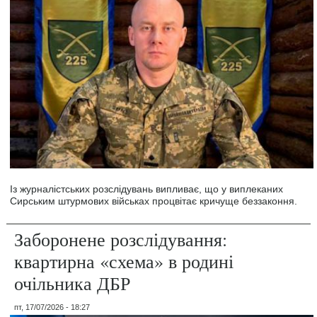
Із журналістських розслідувань випливає, що у виплеканих
Сирським штурмових військах процвітає кричуще беззаконня.
Заборонене розслідування:
квартирна «схема» в родині
очільника ДБР
пт, 17/07/2026 - 18:27