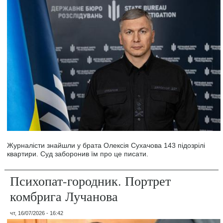
Журналісти знайшли у брата Олексія Сухачова 143 підозрілі
квартири. Суд заборонив їм про це писати.
Психопат-городник. Портрет
комбрига Лучанова
чт, 16/07/2026 - 16:42