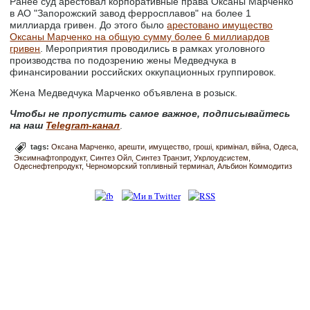
Ранее суд арестовал корпоративные права Оксаны Марченко
в АО "Запорожский завод ферросплавов" на более 1
миллиарда гривен. До этого было
арестовано имущество
Оксаны Марченко на общую сумму более 6 миллиардов
гривен
. Мероприятия проводились в рамках уголовного
производства по подозрению жены Медведчука в
финансировании российских оккупационных группировок.
Жена Медведчука Марченко объявлена в розыск.
Чтобы не пропустить самое важное, подписывайтесь
на наш
Telegram-канал
.
tags:
Оксана Марченко
арешти
имущество
гроші
кримінал
війна
Одеса
Эксимнафтопродукт
Синтез Ойл
Синтез Транзит
Укрлоудсистем
Одеснефтепродукт
Черноморский топливный терминал
Альбион Коммодитиз