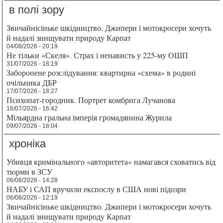
в полі зору
Звичайнісіньке шкідництво. Джипери і мотокросери хочуть
й надалі знищувати природу Карпат
04/08/2026 - 20:19
Не тільки «Скеля». Страх і ненависть у 225-му ОШП
31/07/2026 - 18:19
Заборонене розслідування: квартирна «схема» в родині
очільника ДБР
17/07/2026 - 18:27
Психопат-городник. Портрет комбрига Лучанова
16/07/2026 - 16:42
Мільярдна гральна імперія громадянина Журила
09/07/2026 - 18:04
хроніка
Убивця кримінального «авторитета» намагався сховатись від
тюрми в ЗСУ
06/08/2026 - 14:28
НАБУ і САП вручили експослу в США нові підозри
06/08/2026 - 12:19
Звичайнісіньке шкідництво. Джипери і мотокросери хочуть
й надалі знищувати природу Карпат