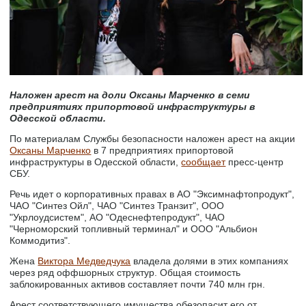
Наложен арест на доли Оксаны Марченко в семи
предприятиях припортовой инфраструктуры в
Одесской области.
По материалам Службы безопасности наложен арест на акции
Оксаны Марченко
в 7 предприятиях припортовой
инфраструктуры в Одесской области,
сообщает
пресс-центр
СБУ.
Речь идет о корпоративных правах в АО "Эксимнафтопродукт",
ЧАО "Синтез Ойл", ЧАО "Синтез Транзит", ООО
"Укрлоудсистем", АО "Одеснефтепродукт", ЧАО
"Черноморский топливный терминал" и ООО "Альбион
Коммодитиз".
Жена
Виктора Медведчука
владела долями в этих компаниях
через ряд оффшорных структур. Общая стоимость
заблокированных активов составляет почти 740 млн грн.
Арест соответствующего имущества обезопасит его от