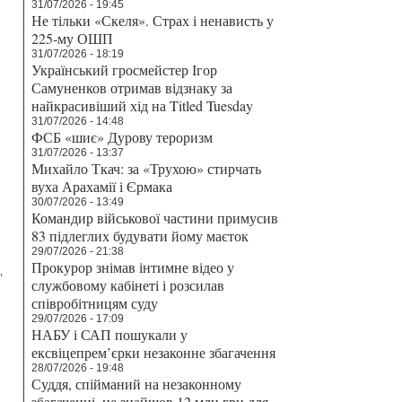
31/07/2026 - 19:45
Не тільки «Скеля». Страх і ненависть у
225-му ОШП
31/07/2026 - 18:19
Український гросмейстер Ігор
Самуненков отримав відзнаку за
найкрасивіший хід на Titled Tuesday
31/07/2026 - 14:48
ФСБ «шиє» Дурову тероризм
31/07/2026 - 13:37
Михайло Ткач: за «Трухою» стирчать
вуха Арахамії і Єрмака
30/07/2026 - 13:49
Командир військової частини примусив
83 підлеглих будувати йому маєток
29/07/2026 - 21:38
Прокурор знімав інтимне відео у
службовому кабінеті і розсилав
співробітницям суду
29/07/2026 - 17:09
НАБУ і САП пошукали у
ексвіцепрем’єрки незаконне збагачення
28/07/2026 - 19:48
Суддя, спійманий на незаконному
збагаченні, не знайшов 12 млн грн для