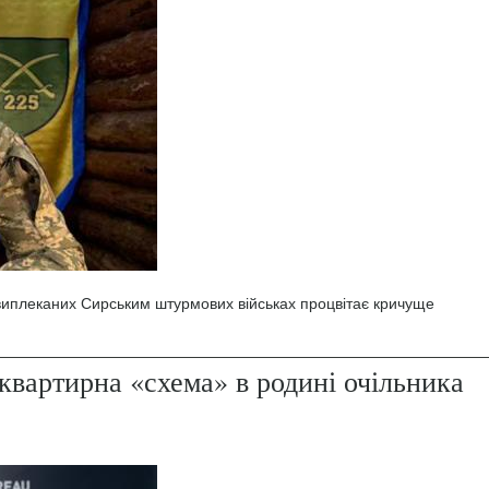
 виплеканих Сирським штурмових військах процвітає кричуще
квартирна «схема» в родині очільника