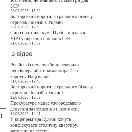
ЗСУ
23/07/2026 - 15:32
Болгарський воротила грального бізнесу
отримав ліцензії в Україні
22/07/2026 - 12:59
Син соратника кума Путіна піддався
VIP-бусифікації і пішов в СЗЧ
21/07/2026 - 15:32
з відео
Російські спецслужби переконали
пенсіонера вбити командира 2-го
корпусу Нацгвардії
31/07/2026 - 19:45
Болгарський воротила грального бізнесу
отримав ліцензії в Україні
22/07/2026 - 12:59
Прокуратура мацає ужгородського
депутата за незаконно накопичене
і
19/06/2026 - 14:41
У віцепрем’єра Кулеби хочуть
конфіскувати столичну квартиру,
записану на сестру