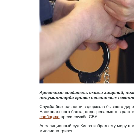
Арестован создатель схемы хищений, поз
полумиллиарда гривен пенсионных накопл
Служба безопасности задержала бывшего дире
Национального банка, подозреваемого в растра
сообщила
пресс-служба СБУ.
Апелляционный суд Киева избрал ему меру пре
миллиона гривен.