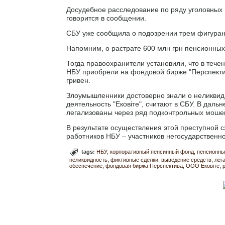
Досудебное расследование по ряду уголовных п
говорится в сообщении.
СБУ уже сообщила о подозрении трем фигуран
Напомним, о растрате 600 млн грн пенсионны
Тогда правоохранители установили, что в тече
НБУ приобрели на фондовой бирже "Перспекти
гривен.
Злоумышленники достоверно знали о неликвидн
деятельность "Ековіте", считают в СБУ. В даль
легализованы через ряд подконтрольных моше
В результате осуществления этой преступной 
работников НБУ – участников негосударственн
tags:
НБУ
корпоративный пенсинный фонд
пенсионны
неликвидность
фиктивные сделки
выведение средств
лег
обеспечение
фондовая биржа Перспектива
ООО Ековіте