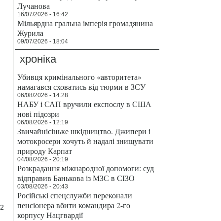
Лучанова
16/07/2026 - 16:42
Мільярдна гральна імперія громадянина
Журила
09/07/2026 - 18:04
хроніка
Убивця кримінального «авторитета»
намагався сховатись від тюрми в ЗСУ
06/08/2026 - 14:28
НАБУ і САП вручили експослу в США
нові підозри
06/08/2026 - 12:19
Звичайнісіньке шкідництво. Джипери і
мотокросери хочуть й надалі знищувати
природу Карпат
04/08/2026 - 20:19
Розкрадання міжнародної допомоги: суд
відправив Банькова із МЗС в СІЗО
03/08/2026 - 20:43
Російські спецслужби переконали
пенсіонера вбити командира 2-го
 2
корпусу Нацгвардії