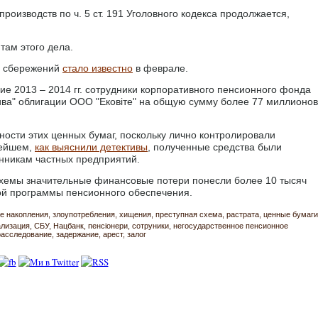
роизводств по ч. 5 ст. 191 Уголовного кодекса продолжается,
там этого дела.
х сбережений
стало известно
в феврале.
ние 2013 – 2014 гг. сотрудники корпоративного пенсионного фонда
ва" облигации ООО "Ековіте" на общую сумму более 77 миллионов
ости этих ценных бумаг, поскольку лично контролировали
нейшем,
как выяснили детективы
, полученные средства были
нникам частных предприятий.
схемы значительные финансовые потери понесли более 10 тысяч
ой программы пенсионного обеспечения.
е накопления
злоупотребления
хищения
преступная схема
растрата
ценные бумаги
ализация
СБУ
Нацбанк
пенсіонери
сотруники
негосударственное пенсионное
расследование
задержание
арест
залог