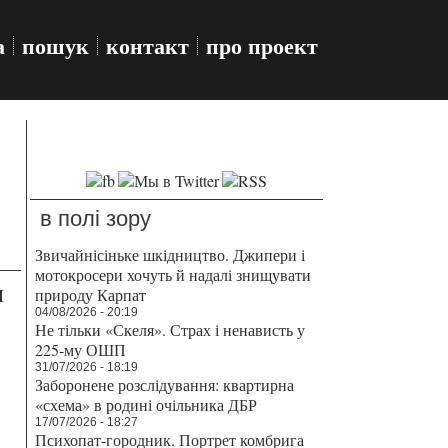
а
пошук
контакт
про проект
в полі зору
Звичайнісіньке шкідництво. Джипери і
мотокросери хочуть й надалі знищувати
л
природу Карпат
04/08/2026 - 20:19
Не тільки «Скеля». Страх і ненависть у
225-му ОШП
31/07/2026 - 18:19
Заборонене розслідування: квартирна
«схема» в родині очільника ДБР
17/07/2026 - 18:27
Психопат-городник. Портрет комбрига