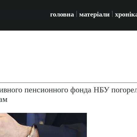
головна
матеріали
хронік
тивного пенсионного фонда НБУ погоре
ам