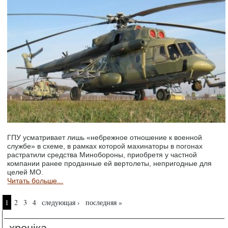
ГПУ усматривает лишь «небрежное отношение к военной
службе» в схеме, в рамках которой махинаторы в погонах
растратили средства Минобороны, приобретя у частной
компании ранее проданные ей вертолеты, непригодные для
целей МО.
Читать больше...
Страницы
1
2
3
4
следующая ›
последняя »