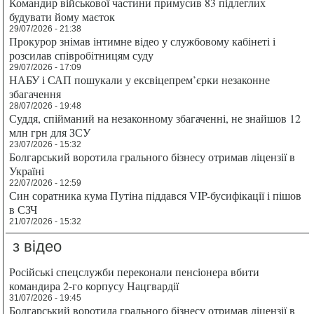
Командир військової частини примусив 83 підлеглих
будувати йому маєток
29/07/2026 - 21:38
Прокурор знімав інтимне відео у службовому кабінеті і
розсилав співробітницям суду
29/07/2026 - 17:09
НАБУ і САП пошукали у ексвіцепрем’єрки незаконне
збагачення
28/07/2026 - 19:48
Суддя, спійманий на незаконному збагаченні, не знайшов 12
млн грн для ЗСУ
23/07/2026 - 15:32
Болгарський воротила грального бізнесу отримав ліцензії в
Україні
22/07/2026 - 12:59
Син соратника кума Путіна піддався VIP-бусифікації і пішов
в СЗЧ
21/07/2026 - 15:32
з відео
Російські спецслужби переконали пенсіонера вбити
командира 2-го корпусу Нацгвардії
31/07/2026 - 19:45
Болгарський воротила грального бізнесу отримав ліцензії в