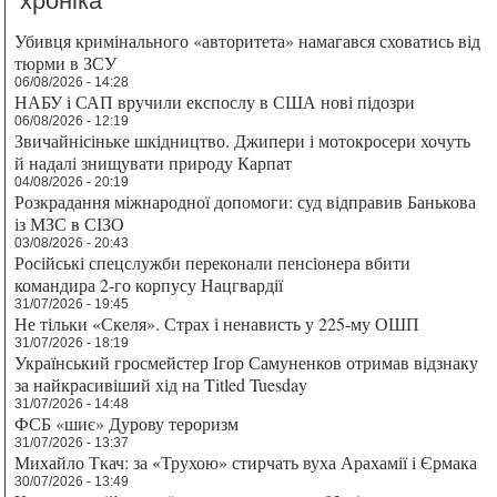
хроніка
Убивця кримінального «авторитета» намагався сховатись від
тюрми в ЗСУ
06/08/2026 - 14:28
НАБУ і САП вручили експослу в США нові підозри
06/08/2026 - 12:19
Звичайнісіньке шкідництво. Джипери і мотокросери хочуть
й надалі знищувати природу Карпат
04/08/2026 - 20:19
Розкрадання міжнародної допомоги: суд відправив Банькова
із МЗС в СІЗО
03/08/2026 - 20:43
Російські спецслужби переконали пенсіонера вбити
командира 2-го корпусу Нацгвардії
31/07/2026 - 19:45
Не тільки «Скеля». Страх і ненависть у 225-му ОШП
31/07/2026 - 18:19
Український гросмейстер Ігор Самуненков отримав відзнаку
за найкрасивіший хід на Titled Tuesday
31/07/2026 - 14:48
ФСБ «шиє» Дурову тероризм
31/07/2026 - 13:37
Михайло Ткач: за «Трухою» стирчать вуха Арахамії і Єрмака
30/07/2026 - 13:49