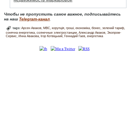
Чтобы не пропустить самое важное, подписывайтесь
на наш
Telegram-канал
.
tags:
Арсен Аваков
МВС
корупція
гроші
економіка
бізнес
зелений тариф
сонячна енергетика
солнечные электростанции
Александр Аваков
Экопром-
Сервис
Инна Авакова
Ігор Котвіцький
Геннадий Гаев
енергетика