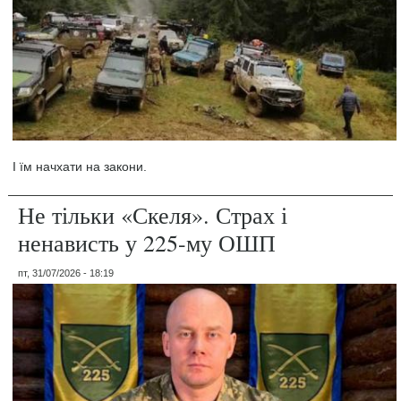
І їм начхати на закони.
Не тільки «Скеля». Страх і
ненависть у 225-му ОШП
пт, 31/07/2026 - 18:19