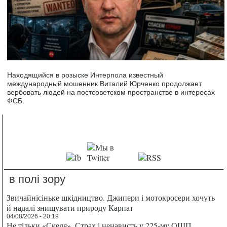
Находящийся в розыске Интерпола известный
международный мошенник Виталий Юрченко продолжает
вербовать людей на постсоветском пространстве в интересах
ФСБ.
в полі зору
Звичайнісіньке шкідництво. Джипери і мотокросери хочуть
й надалі знищувати природу Карпат
04/08/2026 - 20:19
Не тільки «Скеля». Страх і ненависть у 225-му ОШП