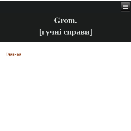
Grom.
[гучні справи]
Главная
Вы здесь