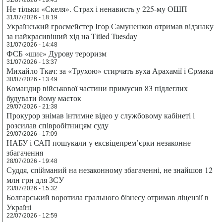
Не тільки «Скеля». Страх і ненависть у 225-му ОШП
31/07/2026 - 18:19
Український гросмейстер Ігор Самуненков отримав відзнаку
за найкрасивіший хід на Titled Tuesday
31/07/2026 - 14:48
ФСБ «шиє» Дурову тероризм
31/07/2026 - 13:37
Михайло Ткач: за «Трухою» стирчать вуха Арахамії і Єрмака
30/07/2026 - 13:49
Командир військової частини примусив 83 підлеглих
будувати йому маєток
29/07/2026 - 21:38
Прокурор знімав інтимне відео у службовому кабінеті і
розсилав співробітницям суду
29/07/2026 - 17:09
НАБУ і САП пошукали у ексвіцепрем’єрки незаконне
збагачення
28/07/2026 - 19:48
Суддя, спійманий на незаконному збагаченні, не знайшов 12
млн грн для ЗСУ
23/07/2026 - 15:32
Болгарський воротила грального бізнесу отримав ліцензії в
Україні
22/07/2026 - 12:59