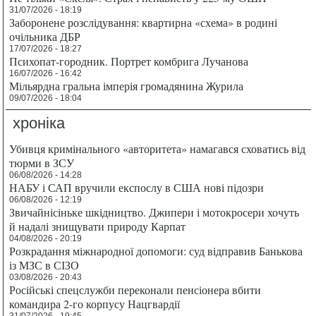
31/07/2026 - 18:19
Заборонене розслідування: квартирна «схема» в родині
очільника ДБР
17/07/2026 - 18:27
Психопат-городник. Портрет комбрига Лучанова
16/07/2026 - 16:42
Мільярдна гральна імперія громадянина Журила
09/07/2026 - 18:04
хроніка
Убивця кримінального «авторитета» намагався сховатись від
тюрми в ЗСУ
06/08/2026 - 14:28
НАБУ і САП вручили експослу в США нові підозри
06/08/2026 - 12:19
Звичайнісіньке шкідництво. Джипери і мотокросери хочуть
й надалі знищувати природу Карпат
04/08/2026 - 20:19
Розкрадання міжнародної допомоги: суд відправив Банькова
із МЗС в СІЗО
03/08/2026 - 20:43
Російські спецслужби переконали пенсіонера вбити
командира 2-го корпусу Нацгвардії
31/07/2026 - 19:45