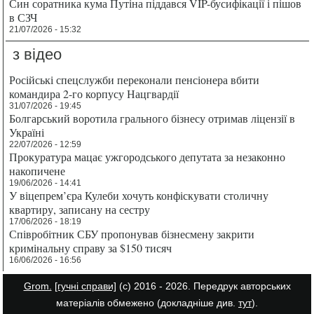
Син соратника кума Путіна піддався VIP-бусифікації і пішов
в СЗЧ
21/07/2026 - 15:32
з відео
Російські спецслужби переконали пенсіонера вбити
командира 2-го корпусу Нацгвардії
31/07/2026 - 19:45
Болгарський воротила грального бізнесу отримав ліцензії в
Україні
22/07/2026 - 12:59
Прокуратура мацає ужгородського депутата за незаконно
накопичене
19/06/2026 - 14:41
У віцепрем’єра Кулеби хочуть конфіскувати столичну
квартиру, записану на сестру
17/06/2026 - 18:19
Співробітник СБУ пропонував бізнесмену закрити
кримінальну справу за $150 тисяч
16/06/2026 - 16:56
Grom.
[гучні справи]
(с) 2016 - 2026. Передрук авторських
матеріалів обмежено (докладніше див.
тут
).