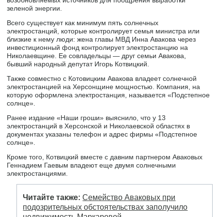
возобновляемых источников для поощрения выработки
зеленой энергии.
Всего существует как минимум пять солнечных
электростанций, которые контролирует семья министра или
близкие к нему люди: жена главы МВД Инна Авакова через
инвестиционный фонд контролирует электростанцию на
Николаевщине. Ее совладельцы — друг семьи Авакова,
бывший народный депутат Игорь Котвицкий.
Также совместно с Котовицким Авакова владеет солнечной
электростанцией на Херсонщине мощностью. Компания, на
которую оформлена электростанция, называется «Подстепное
солнце».
Ранее издание «Наши гроши» выяснило, что у 13
электростанций в Херсонской и Николаевской областях в
документах указаны телефон и адрес фирмы «Подстепное
солнце».
Кроме того, Котвицкий вместе с давним партнером Аваковых
Геннадием Гаевым владеют еще двумя солнечными
электростанциями.
Читайте также:
Семейство Аваковых при
подозрительных обстоятельствах заполучило
недвижимость Маркаровой