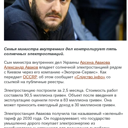
Семья министра внутренних дел контролирует пять
солнечных электростанций.
Сын министра внутренних дел Украины
Арсена Авакова
Александр Аваков
владеет солнечной электростанцией рядом
с Киевом через его компанию «Экопром-Сервис». Как
передает
OCCRP
, об этом сообщает
«Слiдство.iнфо»
со
ссылкой на публичные реестры.
Электростанцию построили за 2,5 месяца. Стоимость работ
составила 90,5 миллиона гривен. Объект после введения в
эксплуатацию оценили почти в 83 миллиона гривен. Она
может приносить ежегодный доход в 30 миллионов гривен.
Электростанция Авакова получила так называемый «зеленый»
тариф до 2030 года. Он подразумевает, что государство
умышленно дорого покупает электроэнергию из