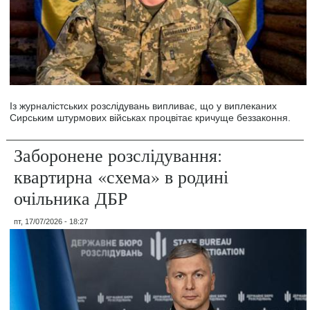
Із журналістських розслідувань випливає, що у виплеканих
Сирським штурмових військах процвітає кричуще беззаконня.
Заборонене розслідування:
квартирна «схема» в родині
очільника ДБР
пт, 17/07/2026 - 18:27