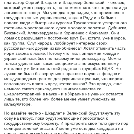
плагиатор Сергей Шкарлет и Владимир Зеленский - человек,
который умеет разрушать, но не может хоть что-то довести до
логического конца. Мы уже два года видим, что произошло с
государственным управлением, когда в Раду и в Кабмин
попали люди с быстрыми курсами Трускавецкого ускоренного
гостинично-ресторанного курса молодого политика. Дубински,
Бужанский, Аллахвердиевы и Корниенко с Арахамия. Они
ломают, разрушают и постоянно врут. Вы, кстати, уже в курсе,
как группа "Слуг народа" лоббирует интересы своих
русскоязычных друзей из кинобизнеса? Хотят отменить часть
норм закона о языке. Потому что, мол, эпидемия ковида и
украинский язык бьет по нашему кинопроизводству. Можно
только удивляться, какие специалисты по искусственному
интеллекту и биотехнологий родятся в трущобах ВДНХ. Не
лучше ли было бы вернуться к практике научных фондов и
международных грантов для украинских ученых, что широко
воплощалось в жизнь предшественников? Это правда, еще
немного такого прикладного шмигалезнавства со
шкарлетотерапией в науке - и в Украине из ученых остается
лишь те, кто более или более менее умеет умножать на
калькуляторе.
Но давайте честно - Шкарлет и Зеленский будут тянуть эту
сову на глобус, пока будут желающие присосаться к
государственному бюджету. И пристроить свое тело где-то под
солнцем зеленой власти. У меня уже есть два кандидата на
преподавательский состав в области искусственного