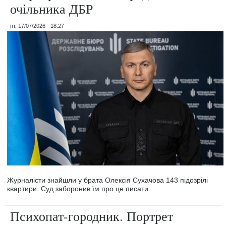
очільника ДБР
пт, 17/07/2026 - 18:27
Журналісти знайшли у брата Олексія Сухачова 143 підозрілі
квартири. Суд заборонив їм про це писати.
Психопат-городник. Портрет