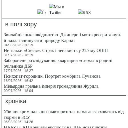
в полі зору
Звичайнісіньке шкідництво. Джипери і мотокросери хочуть
й надалі знищувати природу Карпат
04/08/2026 - 20:19
Не тільки «Скеля». Страх і ненависть у 225-му ОШП
31/07/2026 - 18:19
Заборонене розслідування: квартирна «схема» в родині
очільника ДБР
17/07/2026 - 18:27
Психопат-городник. Портрет комбрига Лучанова
16/07/2026 - 16:42
Мільярдна гральна імперія громадянина Журила
09/07/2026 - 18:04
хроніка
Убивця кримінального «авторитета» намагався сховатись від
тюрми в ЗСУ
06/08/2026 - 14:28
НАБУ і САП вручили експослу в США нові підозри