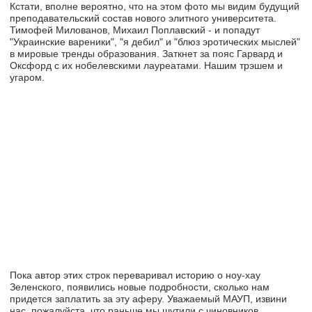
Кстати, вполне вероятно, что на этом фото мы видим будущий
преподавательский состав нового элитного университета.
Тимофей Милованов, Михаил Поплавский - и попадут
"Украинские вареники", "я дебил" и "блюз эротических мыслей"
в мировые тренды образования. Заткнет за пояс Гарвард и
Оксфорд с их нобелевскими лауреатами. Нашим трэшем и
угаром.
Пока автор этих строк переваривал историю о ноу-хау
Зеленского, появились новые подробности, сколько нам
придется заплатить за эту аферу. Уважаемый МАУП, извини
нас, пожалуйста, что раньше мы шутили с чиновников