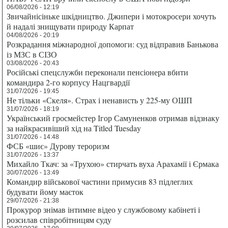
06/08/2026 - 12:19
Звичайнісіньке шкідництво. Джипери і мотокросери хочуть
й надалі знищувати природу Карпат
04/08/2026 - 20:19
Розкрадання міжнародної допомоги: суд відправив Банькова
із МЗС в СІЗО
03/08/2026 - 20:43
Російські спецслужби переконали пенсіонера вбити
командира 2-го корпусу Нацгвардії
31/07/2026 - 19:45
Не тільки «Скеля». Страх і ненависть у 225-му ОШП
31/07/2026 - 18:19
Український гросмейстер Ігор Самуненков отримав відзнаку
за найкрасивіший хід на Titled Tuesday
31/07/2026 - 14:48
ФСБ «шиє» Дурову тероризм
31/07/2026 - 13:37
Михайло Ткач: за «Трухою» стирчать вуха Арахамії і Єрмака
30/07/2026 - 13:49
Командир військової частини примусив 83 підлеглих
будувати йому маєток
29/07/2026 - 21:38
Прокурор знімав інтимне відео у службовому кабінеті і
розсилав співробітницям суду