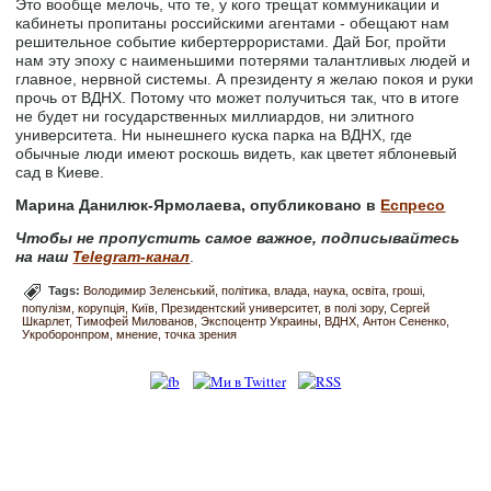
Это вообще мелочь, что те, у кого трещат коммуникации и
кабинеты пропитаны российскими агентами - обещают нам
решительное событие кибертеррористами. Дай Бог, пройти
нам эту эпоху с наименьшими потерями талантливых людей и
главное, нервной системы. А президенту я желаю покоя и руки
прочь от ВДНХ. Потому что может получиться так, что в итоге
не будет ни государственных миллиардов, ни элитного
университета. Ни нынешнего куска парка на ВДНХ, где
обычные люди имеют роскошь видеть, как цветет яблоневый
сад в Киеве.
Марина Данилюк-Ярмолаева, опубликовано в
Еспресо
Чтобы не пропустить самое важное, подписывайтесь
на наш
Telegram-канал
.
Tags:
Володимир Зеленський
політика
влада
наука
освіта
гроші
популізм
корупція
Київ
Президентский университет
в полі зору
Сергей
Шкарлет
Тимофей Милованов
Экспоцентр Украины
ВДНХ
Антон Сененко
Укроборонпром
мнение
точка зрения