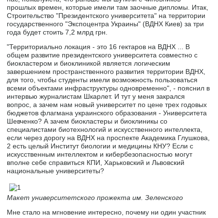
прошлых времен, которые имели там заочные дипломы. Итак,
Строительство "Президентского университета" на территории
государственного "Экспоцентра Украины" (ВДНХ Киев) за три
года будет стоить 7,2 млрд грн.
"Территориально локация - это 16 гектаров на ВДНХ ... В
общем развитие президентского университета совместно с
биокластером и биоклиникой является логическим
завершением пространственного развития территории ВДНХ,
для того, чтобы студенты имели возможность пользоваться
всеми объектами инфраструктуры одновременно", - пояснил в
интервью журналистам Шкарлет. И тут у меня закрался
вопрос, а зачем нам новый университет по цене трех годовых
бюджетов флагмана украинского образования - Университета
Шевченко? А зачем биокластеры и биоклиникы со
специалистами биотехнологий и искусственного интеллекта,
если через дорогу на ВДНХ на проспекте Академика Глушкова,
2 есть целый Институт биологии и медицины КНУ? Если с
искусственным интеллектом и кибербезопасностью могут
вполне себе справиться КПИ, Харьковский и Львовский
национальные университеты?
Макет университетского прожекта им. Зеленского
Мне стало на мгновение интересно, почему ни один участник