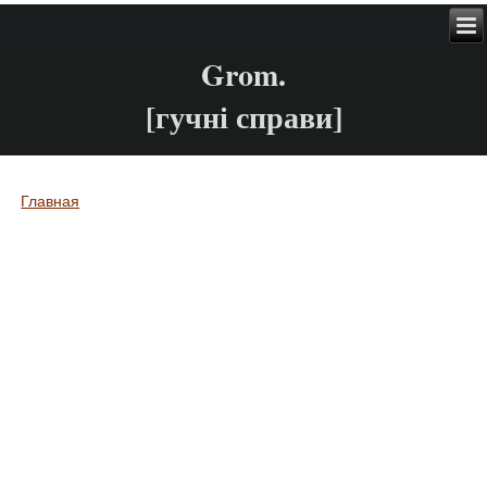
Grom.
[гучні справи]
Главная
Вы здесь