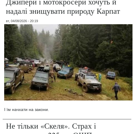
Джипери і мотокросери хочуть й
надалі знищувати природу Карпат
вт, 04/08/2026 - 20:19
І їм начхати на закони.
Не тільки «Скеля». Страх і