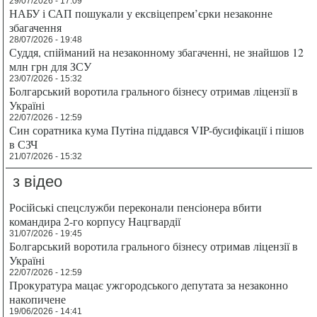
29/07/2026 - 17:09
НАБУ і САП пошукали у ексвіцепрем’єрки незаконне
збагачення
28/07/2026 - 19:48
Суддя, спійманий на незаконному збагаченні, не знайшов 12
млн грн для ЗСУ
23/07/2026 - 15:32
Болгарський воротила грального бізнесу отримав ліцензії в
Україні
22/07/2026 - 12:59
Син соратника кума Путіна піддався VIP-бусифікації і пішов
в СЗЧ
21/07/2026 - 15:32
з відео
Російські спецслужби переконали пенсіонера вбити
командира 2-го корпусу Нацгвардії
31/07/2026 - 19:45
Болгарський воротила грального бізнесу отримав ліцензії в
Україні
22/07/2026 - 12:59
Прокуратура мацає ужгородського депутата за незаконно
накопичене
19/06/2026 - 14:41