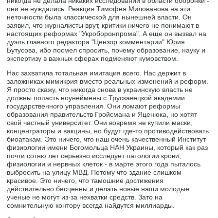
никогда не делала никаких исследований в области оборонки -
они не нуждались. Реакция Тимофея Милованова на эти
неточности была классической для нынешней власти. Он
заявил, что журналисты врут, критики ничего не понимают в
настоящих реформах "Укроборонпрома". А еще он вызвал на
дуэль главного редактора "Цензор комментарии" Юрия
Бутусова, ибо посмел спросить, почему образование, науку и
экспертизу в важных сферах подменяют кумовством.
Нас захватила тотальная имитация всего. Нас держит в
заложниках мимикрия вместо реальных изменений и реформ.
Я просто скажу, что никогда снова в украинскую власть не
должны попасть ноунеймены с Трускавецкой академии
государственного управления. Они ломают реформы
образования правительств Гройсмана и Яценюка, но хотят
свой частный университет. Они вовремя не купили маски,
концентраторы и вакцины, но будут где-то противодействовать
биоатакам. Это ничего, что наш очень качественный Институт
физиологии имени Богомольца НАН Украины, который как раз
почти сотню лет серьезно исследует патологии крови,
физиологии и нервных клеток - в марте этого года пыталось
выбросить на улицу МВД. Потому что здание слишком
красивое. Это ничего, что тамошние достижения
действительно бесценны и делать новые наши молодые
ученые не могут из-за нехватки средств. Зато на
сомнительную контору всегда найдутся миллиарды.