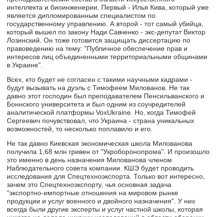
интеллекта и биоинженерии. Первый - Илья Кива, который уже
является дипломированным специалистом по
государственному управлению. А второй - тот самый убийца,
который вышел по закону Нади Савченко - экс-депутат Виктор
Лозинский. Он тоже готовится защищать диссертацию по
правоведению на тему: "Публичное обеспечение прав и
интересов лиц объединенными территориальными общинами
в Украине".
Всех, кто будет не согласен с такими научными кадрами -
будут вызывать на дуэль с Тимофеем Милованов. Не так
давно этот господин был преподавателем Пенсильванского и
Боннского университета и был одним из соучредителей
аналитической платформы VoxUkraine. Но, когда Тимофей
Сергеевич почувствовал, что Украина - страна уникальных
возможностей, то несколько поплавило и его.
Не так давно Киевская экономическая школа Милованова
получила 1,68 млн гривен от "Укроборонопрома". И произошло
это именно в день назначения Милованова членом
Наблюдательного совета компании. КШЭ будет проводить
исследования для Спецтехноэкспорта. Только вот интересно,
зачем это Спецтехноэкспорту, чья основная задача
"экспортно-импортные отношения на мировом рынке
продукции и услуг военного и двойного назначения". У них
всегда были другие эксперты и услуг частной школы, которая