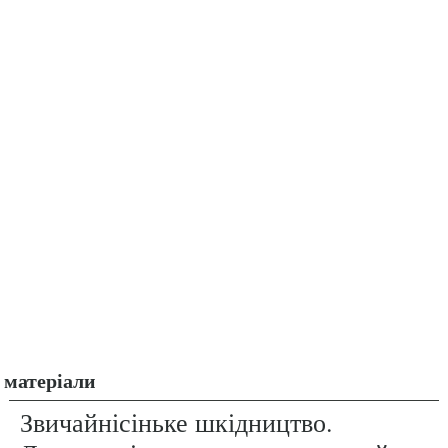
матеріали
Звичайнісіньке шкідництво.