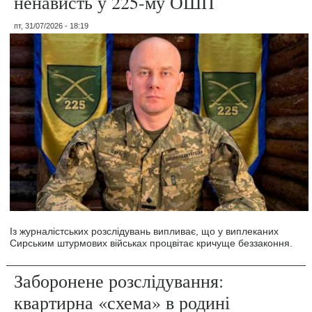
ненависть у 225-му ОШП
пт, 31/07/2026 - 18:19
Із журналістських розслідувань випливає, що у виплеканих
Сирським штурмових військах процвітає кричуще беззаконня.
Заборонене розслідування:
квартирна «схема» в родині