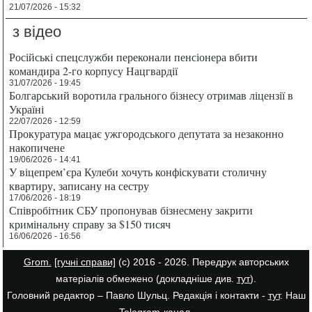
21/07/2026 - 15:32
з відео
Російські спецслужби переконали пенсіонера вбити
командира 2-го корпусу Нацгвардії
31/07/2026 - 19:45
Болгарський воротила грального бізнесу отримав ліцензії в
Україні
22/07/2026 - 12:59
Прокуратура мацає ужгородського депутата за незаконно
накопичене
19/06/2026 - 14:41
У віцепрем’єра Кулеби хочуть конфіскувати столичну
квартиру, записану на сестру
17/06/2026 - 18:19
Співробітник СБУ пропонував бізнесмену закрити
кримінальну справу за $150 тисяч
16/06/2026 - 16:56
Grom.
[гучні справи]
(с) 2016 - 2026. Передрук авторських
матеріалів обмежено (докладніше див.
тут
).
Головний редактор – Павло Шульц. Редакція і контакти -
тут
. Наш