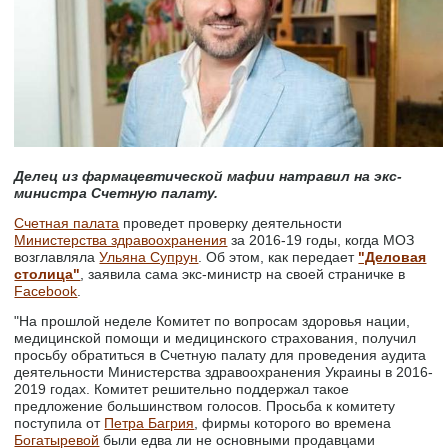
Делец из фармацевтической мафии натравил на экс-
министра Счетную палату.
Счетная палата
проведет проверку деятельности
Министерства здравоохранения
за 2016-19 годы, когда МОЗ
возглавляла
Ульяна Супрун
. Об этом, как передает
"Деловая
столица"
, заявила сама экс-министр на своей страничке в
Facebook
.
"На прошлой неделе Комитет по вопросам здоровья нации,
медицинской помощи и медицинского страхования, получил
просьбу обратиться в Счетную палату для проведения аудита
деятельности Министерства здравоохранения Украины в 2016-
2019 годах. Комитет решительно поддержал такое
предложение большинством голосов. Просьба к комитету
поступила от
Петра Багрия
, фирмы которого во времена
Богатыревой
были едва ли не основными продавцами