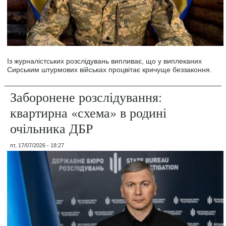
Із журналістських розслідувань випливає, що у виплеканих
Сирським штурмових військах процвітає кричуще беззаконня.
Заборонене розслідування:
квартирна «схема» в родині
очільника ДБР
пт, 17/07/2026 - 18:27