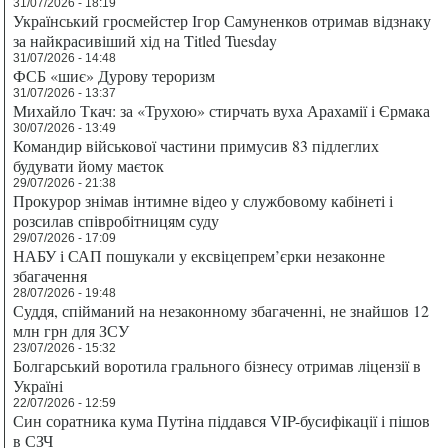
31/07/2026 - 18:19
Український гросмейстер Ігор Самуненков отримав відзнаку
за найкрасивіший хід на Titled Tuesday
31/07/2026 - 14:48
ФСБ «шиє» Дурову тероризм
31/07/2026 - 13:37
Михайло Ткач: за «Трухою» стирчать вуха Арахамії і Єрмака
30/07/2026 - 13:49
Командир військової частини примусив 83 підлеглих
будувати йому маєток
29/07/2026 - 21:38
Прокурор знімав інтимне відео у службовому кабінеті і
розсилав співробітницям суду
29/07/2026 - 17:09
НАБУ і САП пошукали у ексвіцепрем’єрки незаконне
збагачення
28/07/2026 - 19:48
Суддя, спійманий на незаконному збагаченні, не знайшов 12
млн грн для ЗСУ
23/07/2026 - 15:32
Болгарський воротила грального бізнесу отримав ліцензії в
Україні
22/07/2026 - 12:59
Син соратника кума Путіна піддався VIP-бусифікації і пішов
в СЗЧ