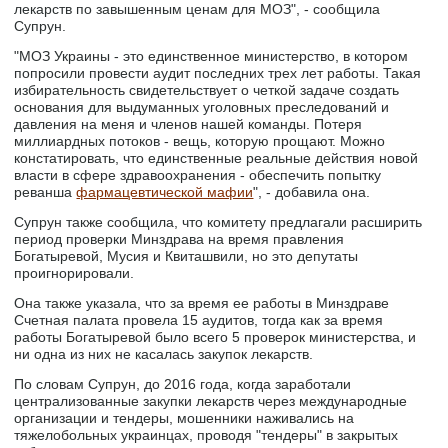
лекарств по завышенным ценам для МОЗ", - сообщила
Супрун.
"МОЗ Украины - это единственное министерство, в котором
попросили провести аудит последних трех лет работы. Такая
избирательность свидетельствует о четкой задаче создать
основания для выдуманных уголовных преследований и
давления на меня и членов нашей команды. Потеря
миллиардных потоков - вещь, которую прощают. Можно
констатировать, что единственные реальные действия новой
власти в сфере здравоохранения - обеспечить попытку
реванша
фармацевтической мафии
", - добавила она.
Супрун также сообщила, что комитету предлагали расширить
период проверки Минздрава на время правления
Богатыревой, Мусия и Квиташвили, но это депутаты
проигнорировали.
Она также указала, что за время ее работы в Минздраве
Счетная палата провела 15 аудитов, тогда как за время
работы Богатыревой было всего 5 проверок министерства, и
ни одна из них не касалась закупок лекарств.
По словам Супрун, до 2016 года, когда заработали
централизованные закупки лекарств через международные
организации и тендеры, мошенники наживались на
тяжелобольных украинцах, проводя "тендеры" в закрытых