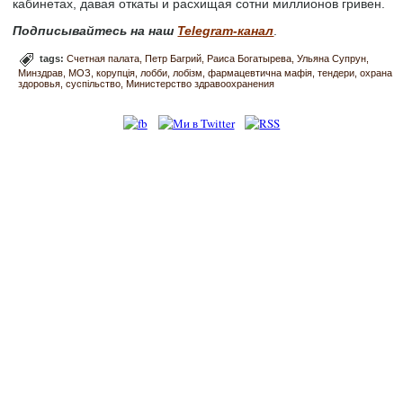
кабинетах, давая откаты и расхищая сотни миллионов гривен.
Подписывайтесь на наш
Telegram-канал
.
tags:
Счетная палата
Петр Багрий
Раиса Богатырева
Ульяна Супрун
Минздрав
МОЗ
корупція
лобби
лобізм
фармацевтична мафія
тендери
охрана
здоровья
суспільство
Министерство здравоохранения