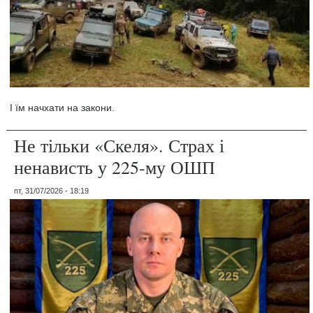
І їм начхати на закони.
Не тільки «Скеля». Страх і
ненависть у 225-му ОШП
пт, 31/07/2026 - 18:19