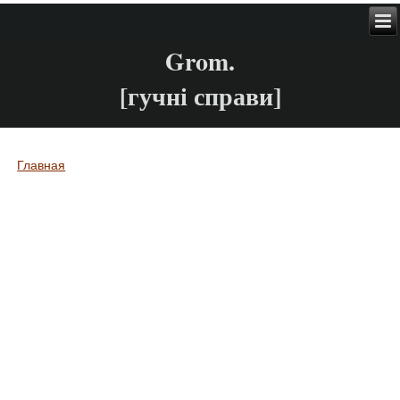
Grom.
[гучні справи]
Главная
Вы здесь