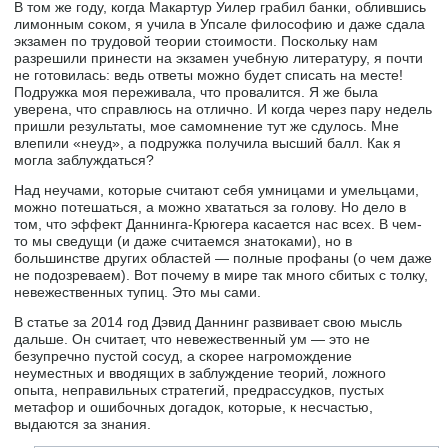
В том же году, когда Макартур Уилер грабил банки, облившись
лимонным соком, я учила в Упсале философию и даже сдала
экзамен по трудовой теории стоимости. Поскольку нам
разрешили принести на экзамен учебную литературу, я почти
не готовилась: ведь ответы можно будет списать на месте!
Подружка моя переживала, что провалится. Я же была
уверена, что справлюсь на отлично. И когда через пару недель
пришли результаты, мое самомнение тут же сдулось. Мне
влепили «неуд», а подружка получила высший балл. Как я
могла заблуждаться?
Над неучами, которые считают себя умницами и умельцами,
можно потешаться, а можно хвататься за голову. Но дело в
том, что эффект Даннинга-Крюгера касается нас всех. В чем-
то мы сведущи (и даже считаемся знатоками), но в
большинстве других областей — полные профаны (о чем даже
не подозреваем). Вот почему в мире так много сбитых с толку,
невежественных тупиц. Это мы сами.
В статье за 2014 год Дэвид Даннинг развивает свою мысль
дальше. Он считает, что невежественный ум — это не
безупречно пустой сосуд, а скорее нагромождение
неуместных и вводящих в заблуждение теорий, ложного
опыта, неправильных стратегий, предрассудков, пустых
метафор и ошибочных догадок, которые, к несчастью,
выдаются за знания.