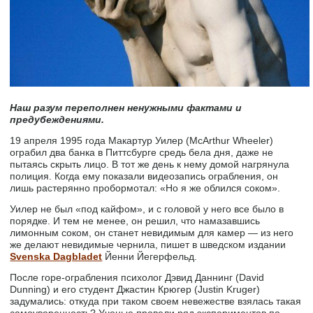
Наш разум переполнен ненужными фактами и
предубеждениями.
19 апреля 1995 года Макартур Уилер (McArthur Wheeler)
ограбил два банка в Питтсбурге средь бела дня, даже не
пытаясь скрыть лицо. В тот же день к нему домой нагрянула
полиция. Когда ему показали видеозапись ограбления, он
лишь растерянно пробормотал: «Но я же облился соком».
Уилер не был «под кайфом», и с головой у него все было в
порядке. И тем не менее, он решил, что намазавшись
лимонным соком, он станет невидимым для камер — из него
же делают невидимые чернила, пишет в шведском издании
Svenska Dagbladet
Йенни Йегерфельд.
После горе-ограбления психолог Дэвид Даннинг (David
Dunning) и его студент Джастин Крюгер (Justin Kruger)
задумались: откуда при таком своем невежестве взялась такая
самоуверенность? Ученые провели ряд экспериментов по