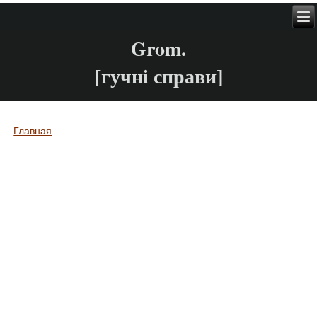
Grom.
[гучні справи]
Главная
Вы здесь