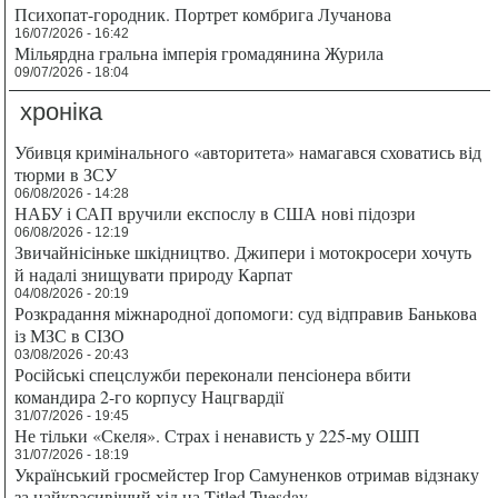
Психопат-городник. Портрет комбрига Лучанова
16/07/2026 - 16:42
Мільярдна гральна імперія громадянина Журила
09/07/2026 - 18:04
хроніка
Убивця кримінального «авторитета» намагався сховатись від
тюрми в ЗСУ
06/08/2026 - 14:28
НАБУ і САП вручили експослу в США нові підозри
06/08/2026 - 12:19
Звичайнісіньке шкідництво. Джипери і мотокросери хочуть
й надалі знищувати природу Карпат
04/08/2026 - 20:19
Розкрадання міжнародної допомоги: суд відправив Банькова
із МЗС в СІЗО
03/08/2026 - 20:43
Російські спецслужби переконали пенсіонера вбити
командира 2-го корпусу Нацгвардії
31/07/2026 - 19:45
Не тільки «Скеля». Страх і ненависть у 225-му ОШП
31/07/2026 - 18:19
Український гросмейстер Ігор Самуненков отримав відзнаку
за найкрасивіший хід на Titled Tuesday