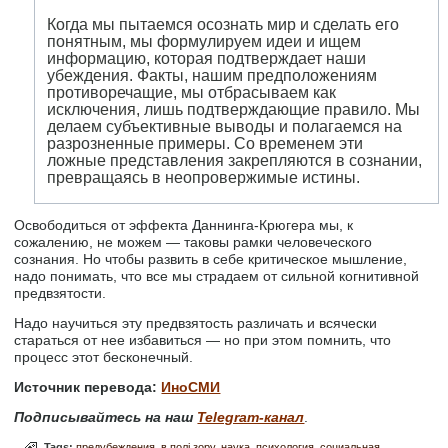
Когда мы пытаемся осознать мир и сделать его
понятным, мы формулируем идеи и ищем
информацию, которая подтверждает наши
убеждения. Факты, нашим предположениям
противоречащие, мы отбрасываем как
исключения, лишь подтверждающие правило. Мы
делаем субъективные выводы и полагаемся на
разрозненные примеры. Со временем эти
ложные представления закрепляются в сознании,
превращаясь в неопровержимые истины.
Освободиться от эффекта Даннинга-Крюгера мы, к
сожалению, не можем — таковы рамки человеческого
сознания. Но чтобы развить в себе критическое мышление,
надо понимать, что все мы страдаем от сильной когнитивной
предвзятости.
Надо научиться эту предвзятость различать и всячески
стараться от нее избавиться — но при этом помнить, что
процесс этот бесконечный.
Источник перевода:
ИноСМИ
Подписывайтесь на наш
Telegram-канал
.
Tags:
предубеждения
в полі зору
наука
психология
социальная