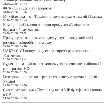
31/07/2026 - 14:48
ФСБ «шиє» Дурову тероризм
31/07/2026 - 13:37
Михайло Ткач: за «Трухою» стирчать вуха Арахамії і Єрмака
30/07/2026 - 13:49
Командир військової частини примусив 83 підлеглих
будувати йому маєток
29/07/2026 - 21:38
Прокурор знімав інтимне відео у службовому кабінеті і
розсилав співробітницям суду
29/07/2026 - 17:09
НАБУ і САП пошукали у ексвіцепрем’єрки незаконне
збагачення
28/07/2026 - 19:48
Суддя, спійманий на незаконному збагаченні, не знайшов 12
млн грн для ЗСУ
23/07/2026 - 15:32
Болгарський воротила грального бізнесу отримав ліцензії в
Україні
22/07/2026 - 12:59
Син соратника кума Путіна піддався VIP-бусифікації і пішов
в СЗЧ
21/07/2026 - 15:32