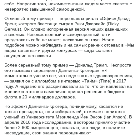
себе. Напротив того, некомпетентным людям часто «везет» с
невероятно завышенной самооценкой.
Отличный тому пример — персонаж сериала «Офис» Дэвид
Брент, которого блестяще сыграл Рики Джервейс (Ricky
Gervais). Он словно испорченная версия наших давнишних
знакомых. Невежественный и самоуверенный, он и
представить себе не может, насколько он глуп. Нечто
подобное можно наблюдать и на самых ранних отсевах в «Мы
ищем таланты» и других конкурсах — когда схлынет
ощущение неловкости.
Более серьезный тому пример — Дональд Трамп. Неспроста
его называют «президент Даннинга-Крюгера». «Я
моментально уяснил все, что надо знать о здравоохранении»,
— заявил он с апломбом в интервью «Тайм» (Time) в 2017
году. А недавно его раскритиковали за то, что он наплевал на
мнение знатоков и самолично принял решение о бюджете
флота в 20 миллиардов долларов.
Но эффект Даннинга-Крюгера, по-видимому, касается не
только президента, но и избирателей, отмечает политолог
ученый из Университета Мэриленда Йен Энсон (Ian Anson). В
апреле 2018 года исследование, в котором приняло участие
более 2 600 американцев, показало, что люди, в политике
несведущие, свои знания переоценивают.