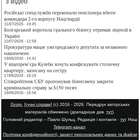
з відео
Російські спецслужби переконали пенсіонера вбити
командира 2-го корпусу Нацгвардії
31/07/2026 - 19:45
Болгарський воротила грального бізнесу отримав ліцензії в
Україні
22/07/2026 - 12:59
Прокуратура мацає ужгородського депутата за незаконно
накопичене
19/06/2026 - 14:41
У віцепрем’єра Кулеби хочуть конфіскувати столичну
квартиру, записану на сестру
17/06/2026 - 18:19
Співробітник СБУ пропонував бізнесмену закрити
кримінальну справу за $150 тисяч
16/06/2026 - 16:56
Grom.
[гучні справи]
(с) 2016 - 2026. Передрук авторських
матеріалів обмежено (докладніше див.
тут
).
Головний редактор – Павло Шульц. Редакція і контакти -
тут
. Наш
Telegram-канал
.
Політика конфіденційності, захист персональних даних та файли