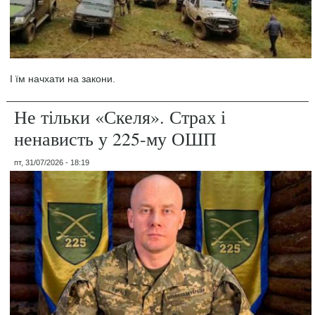
І їм начхати на закони.
Не тільки «Скеля». Страх і
ненависть у 225-му ОШП
пт, 31/07/2026 - 18:19