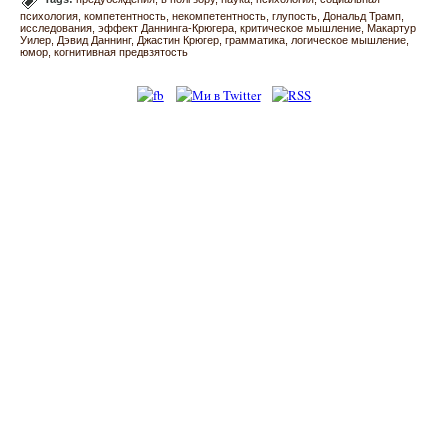
психология
компетентность
некомпетентность
глупость
Дональд Трамп
исследования
эффект Даннинга-Крюгера
критическое мышление
Макартур
Уилер
Дэвид Даннинг
Джастин Крюгер
грамматика
логическое мышление
юмор
когнитивная предвзятость