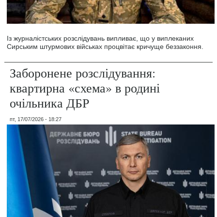
Із журналістських розслідувань випливає, що у виплеканих
Сирським штурмових військах процвітає кричуще беззаконня.
Заборонене розслідування:
квартирна «схема» в родині
очільника ДБР
пт, 17/07/2026 - 18:27