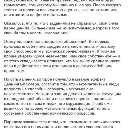
грамматике, логическому мышлению и юмору. После каждого
теста они просили испытуемых оценить, как, по их мнению,
они ответили на фоне остальных.
Оказалось, что те, кто с заданиями не справился, свои силы
переоценили. Сильнейшие же из испытуемых, напротив того,
свои баллы малость недооценили.
Этому явлению есть несколько объяснений. Во-первых,
признавать себя ниже среднего не любит никто, и поэтому
свои способности мы всячески преувеличиваем. К тому же
проще увидеть чужое невежество, чем свое собственное — и
от этого складывается иллюзия, что мы выше среднего, даже
если в действительности относимся к десяти слабейшим
процентам.
Но суть явления, которое получило название эффект
Даннинга-Крюгера, состоит в том, что некомпетентные люди
попросту не способны осознать, насколько они
некомпетентны. Навыки и знания делают человека сведущим
в определенной области и позволяют оценить, насколько
компетентен он сам и люди, его окружающие. Проблемы
возникают на уровне метакогнитивных функций, то есть
осознания собственных психических процессов.
Парадокс заключается в том, что некомпетентность человека
нисколько его не смущает и не лишает его уверенности в