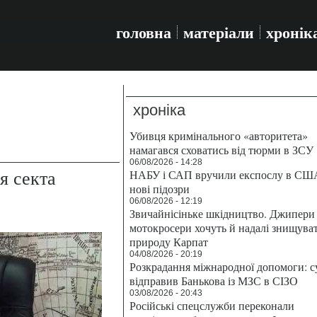
головна
матеріали
хронік
хроніка
Убивця кримінального «авторитета»
намагався сховатись від тюрми в ЗСУ
06/08/2026 - 14:28
я секта
НАБУ і САП вручили експослу в СШ
нові підозри
06/08/2026 - 12:19
Звичайнісіньке шкідництво. Джипери 
мотокросери хочуть й надалі знищува
природу Карпат
04/08/2026 - 20:19
Розкрадання міжнародної допомоги: с
відправив Банькова із МЗС в СІЗО
03/08/2026 - 20:43
Російські спецслужби переконали