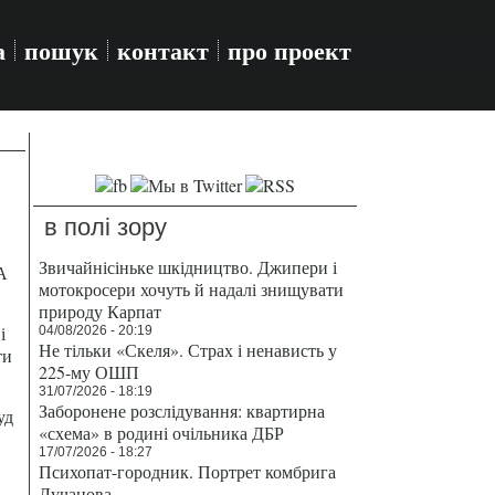
а
пошук
контакт
про проект
в полі зору
Звичайнісіньке шкідництво. Джипери і
А
мотокросери хочуть й надалі знищувати
природу Карпат
і
04/08/2026 - 20:19
Не тільки «Скеля». Страх і ненависть у
ти
225-му ОШП
31/07/2026 - 18:19
Заборонене розслідування: квартирна
уд
«схема» в родині очільника ДБР
17/07/2026 - 18:27
Психопат-городник. Портрет комбрига
Лучанова