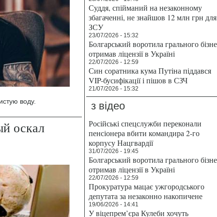
Суддя, спійманий на незаконному
збагаченні, не знайшов 12 млн грн для
ЗСУ
23/07/2026 - 15:32
Болгарський воротила грального бізн
отримав ліцензії в Україні
22/07/2026 - 12:59
Син соратника кума Путіна піддався
VIP-бусифікації і пішов в СЗЧ
21/07/2026 - 15:32
истую воду.
з відео
Російські спецслужби переконали
ый оскал
пенсіонера вбити командира 2-го
корпусу Нацгвардії
31/07/2026 - 19:45
Болгарський воротила грального бізн
отримав ліцензії в Україні
22/07/2026 - 12:59
Прокуратура мацає ужгородського
депутата за незаконно накопичене
19/06/2026 - 14:41
У віцепрем’єра Кулеби хочуть