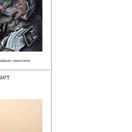
дравым смыслом.
ает