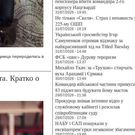
пенсіонера вбити командира 2-го
корпусу Нацгвардії
31/07/2026 - 19:45
Не тільки «Скеля». Страх і ненависть 
225-му ОШП
31/07/2026 - 18:19
Український гросмейстер Ігор
Самуненков отримав відзнаку за
найкрасивіший хід на Titled Tuesday
31/07/2026 - 14:48
ФСБ «шиє» Дурову тероризм
димца переродилась в
31/07/2026 - 13:37
Михайло Ткач: за «Трухою» стирчать
вуха Арахамії і Єрмака
а. Кратко о
30/07/2026 - 13:49
Командир військової частини примус
83 підлеглих будувати йому маєток
29/07/2026 - 21:38
Прокурор знімав інтимне відео у
службовому кабінеті і розсилав
співробітницям суду
29/07/2026 - 17:09
НАБУ і САП пошукали у
ексвіцепрем’єрки незаконне збагаченн
28/07/2026 - 19:48