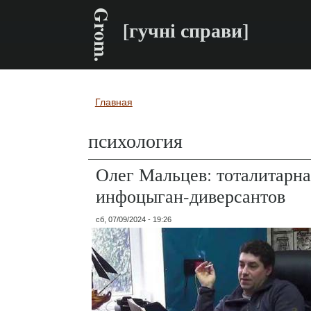
Grom.
[гучні справи]
Главная
Вы здесь
психология
Олег Мальцев: тоталитарна
инфоцыган-диверсантов
сб, 07/09/2024 - 19:26