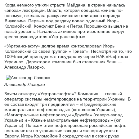
Когда немного утихли страсти Майдана, в стране началась
«эпоха» люстрации. Власть, которая обещала «жизнь по-
новому», взялась за раскулачивание олигархов периода
Януковича. Первым под раздачу попал одиозный Игорь
Коломойский. Конфликт Бени и Петра Порошенко вышел на
новый уровень. Началось активное противостояние вокруг
кресла руководителя «Укртранснафты».
«Укртранснафту» долгое время контролировал Игорь
Коломойский со своей группой «Приват». Несмотря на то, что
100% акций принадлежат государству через НАК «Нафтогаз
Украина». Директором компании был ставленник Бени —
Александр Лазорко.
Александр Лазорко
Зачем олигарху «Укртранснафта»? Компания — главный
оператор системы нефтепроводов на территории Украины. В
ее состав входят три предприятия – «Приднепровские
магистральные нефтепроводы» (юго-восток Украины),
«Магистральные нефтепроводы «Дружба» (северо-запад
Украины) и «Южные магистральные нефтепроводы» (юг
Украины). По всем этим нефтепроводам российская нефть
поставляется на украинские заводы и экспортируется в
Европу. Игорь Коломойский сосредоточил в своих руках