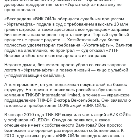
дилером» предприятия, хотя «Укртатнафта» прав ему не
предоставляла.
«Беспредел» «ВИК ОЙЛ» обернулся судебным процессом.
«Укртатнафта» подала в суд с требованием взыскать 13 млн
гривен штрафа, а также арестовать все «донецкие» заправки.
Бизнесмены начали резко терять позиции. Первый судебный
процесс не принес радости — Хозяйственный суд Киева
полностью удовлетворил требования «Укртатнафты». Валитов
подал на апелляцию, но проиграл — суд отказал «УТН-
Восток» и «Восток» в снятии ареста с их заправок.
Недолго думая, бизнесмен просто убрал со своих заправок
логотип «Укртатанафта» и повесил новый — лицо с улыбкой
(«подмигивающий смайлик»).
А тем временем, он уже подыскивал покупателей на бизнес-
структуру. На горизонте появилась российско-британская
компания ТNК-ВР International limited, а точнее — украинское
подразделение ТНК-ВР Виктора Вексельберга. Они заявили о
готовности приобретения 100% акций «ВИК ОЙЛ».
В январе 2010 года ТNК-ВР выкупила часть акций «ВИК ОЙЛ»
у оффшора «OLEDO». Откуда он появился, и какое
отношение имеет к собственности Валитова? Все просто:
бизнесмен в очередной раз перетасовал собственников. К
2010 году активы группы «ВИК ОЙЛ» сосредотачивались в