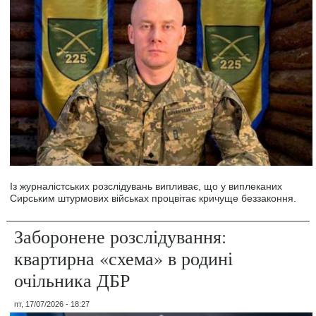
Із журналістських розслідувань випливає, що у виплеканих
Сирським штурмових військах процвітає кричуще беззаконня.
Заборонене розслідування:
квартирна «схема» в родині
очільника ДБР
пт, 17/07/2026 - 18:27