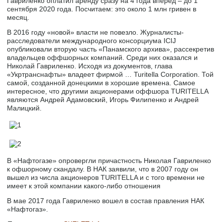
Гавриленко оплатил аренду сразу на 4 года вперед – до 1
сентября 2020 года. Посчитаем: это около 1 млн гривен в
месяц.
В 2016 году «новой» власти не повезло. Журналисты-
расследователи международного консорциума ICIJ
опубликовали вторую часть «Панамского архива», рассекретив
владельцев оффшорных компаний. Среди них оказался и
Николай Гавриленко. Исходя из документов, глава
«Укртранснафты» владеет фирмой … Turitella Сorporation. Той
самой, созданной донецкими в хорошие времена. Самое
интересное, что другими акционерами оффшора TURITELLA
являются Андрей Адамовский, Игорь Филипенко и Андрей
Малицкий.
В «Нафтогазе» опровергли причастность Николая Гавриленко
к офшорному скандалу. В НАК заявили, что в 2007 году он
вышел из числа акционеров TURITELLA и с того времени не
имеет к этой компании какого-либо отношения
В мае 2017 года Гавриленко вошел в состав правления НАК
«Нафтогаз».