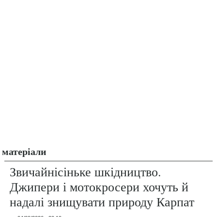
матеріали
Звичайнісіньке шкідництво.
Джипери і мотокросери хочуть й
надалі знищувати природу Карпат