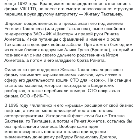
конце 1992 года. Кранц имел непосредственное отношение к
фирме VIK LTD, но после его смерти новосозданная структура
перешла в руки другому авторитету — Жигану Такташеву.
Широкая общественность и пресса знает его под именем
Евгения Такташева (или даже Такташова), ныне покойного
гендиректора ЗАО «ФК «Шахтер» и правой руки Рината
Ахметова. Из-за путаницы с фамилией и именем о роли
Такташева в донецких войнах забыли. При этом он был одним
из самых близких подручных Алика Грека (Брагина), который и
познакомил с ним своего дальнего родственника Игоря
Ахметова, а потом и его младшего брата Рината.
Филипенко при поддержке Жигана Такташева через свою
фирму занимался «крышеванием» киосков, чуть позже в
сферу его деятельности вошли СТО для «своих». На станции
«латали» машины, которые пострадали в бандитских
разборках, а также перебивали номера. СТО покрывала
фирма ООО «ВИК-Т».
В 1995 году Филипенко и его «крыша» расширяют свой бизнес
нефтью, а точнее монополизацией поставок топлива
автопредприятиям. Интересный факт: если бы не Татьяна
Бахтеева, то Такташев, а потом и Ринат Ахметов, остались бы
без прибыльного бизнеса. Вообще сама идея
монополизировать поставки топлива принадлежит
знаменитому донецкому рейдеру Владиславу Дрегеру,