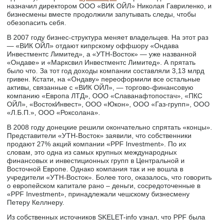
назначил директором ООО «ВИК ОЙЛ» Николая Гавриленко, и
бизнесмены вместе продолжили запутывать следы, чтобы
обезопасить себя.
В 2007 году бизнес-структура меняет владельцев. На этот раз
— «ВИК ОЙЛ» отдают кипрскому оффшору «Ондава
Инвестментс Лимитед», а «УТН-Восток» — уже названной
«Ондаве» и «Марксвил Инвестментс Лимитед». А прятать
было что. За тот год доходы компании составляли 3,13 млрд
гривен. Кстати, на «Ондаву» переоформили все остальные
активы, связанные с «ВИК ОЙЛ», — торгово-финансовую
компанию «Европа ЛТД», ООО «Славанафтопостач», «ПКС
ОЙЛ», «ВостокИнвест», ООО «Юкон», ООО «Газ-групп», ООО
«Л.Б.П.», ООО «Роксолана».
В 2008 году донецкие решили окончательно спрятать «концы».
Представители «УТН-Восток» заявили, что собственники
продают 27% акций компании «PPF Investment». По их
словам, это одна из самых крупных международных
финансовых и инвестиционных групп в Центральной и
Восточной Европе. Однако компания так и не вошла в
учредители «УТН-Восток». Более того, оказалось, что говорить
о европейском капитале рано – деньги, сосредоточенные в
«PPF Investment», принадлежали чешскому бизнесмену
Петеру Келлнеру.
Из собственных источников SKELET-info узнал, что PPF была