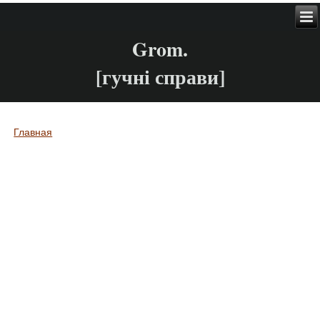
Grom.
[гучні справи]
Главная
Вы здесь