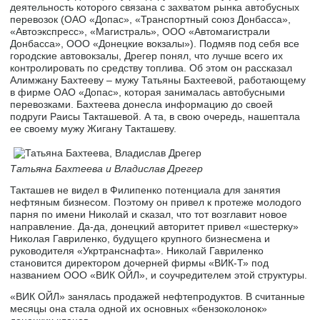
деятельность которого связана с захватом рынка автобусных
перевозок (ОАО «Допас», «Транспортный союз Донбасса»,
«Автоэкспресс», «Магистраль», ООО «Автомагистрали
Донбасса», ООО «Донецкие вокзалы»). Подмяв под себя все
городские автовокзалы, Дрегер понял, что лучше всего их
контролировать по средству топлива. Об этом он рассказал
Алимжану Бахтееву – мужу Татьяны Бахтеевой, работающему
в фирме ОАО «Допас», которая занималась автобусными
перевозками. Бахтеева донесла информацию до своей
подруги Раисы Такташевой. А та, в свою очередь, нашептала
ее своему мужу Жигану Такташеву.
Татьяна Бахтеева и Владислав Дрегер
Такташев не видел в Филипенко потенциала для занятия
нефтяным бизнесом. Поэтому он привел к протеже молодого
парня по имени Николай и сказал, что тот возглавит новое
направление. Да-да, донецкий авторитет привел «шестерку»
Николая Гавриленко, будущего крупного бизнесмена и
руководителя «Укртранснафта». Николай Гавриленко
становится директором дочерней фирмы «ВИК-Т» под
названием ООО «ВИК ОЙЛ», и соучредителем этой структуры.
«ВИК ОЙЛ» занялась продажей нефтепродуктов. В считанные
месяцы она стала одной их основных «бензоколонок»