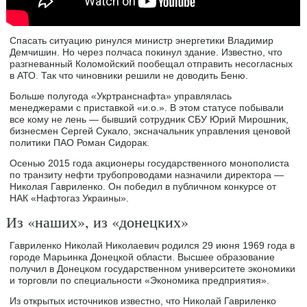
Спасать ситуацию ринулся министр энергетики Владимир
Демчишин. Но через полчаса покинул здание. Известно, что
разгневанный Коломойский пообещал отправить несогласных
в АТО. Так что чиновники решили не доводить Беню.
Больше полугода «Укртранснафта» управлялась
менеджерами с приставкой «и.о.». В этом статусе побывали
все кому не лень — бывший сотрудник СБУ Юрий Мирошник,
бизнесмен Сергей Сукало, экс­начальник управления ценовой
политики ПАО Роман Сидорак.
Осенью 2015 года акционеры государственного монополиста
по транзиту нефти трубопроводами назначили директора —
Николая Гавриленко. Он победил в публичном конкурсе от
НАК «Нафтогаз Украины».
Из «наших», из «донецких»
Гавриленко Николай Николаевич родился 29 июня 1969 года в
городе Марьинка Донецкой области. Высшее образование
получил в Донецком государственном университете экономики
и торговли по специальности «Экономика предприятия».
Из открытых источников известно, что Николай Гавриленко