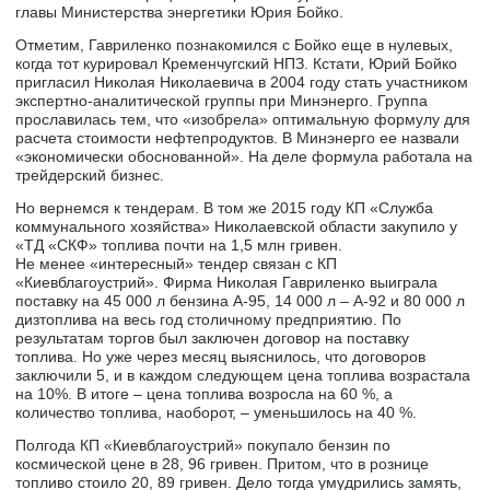
главы Министерства энергетики Юрия Бойко.
Отметим, Гавриленко познакомился с Бойко еще в нулевых,
когда тот курировал Кременчугский НПЗ. Кстати, Юрий Бойко
пригласил Николая Николаевича в 2004 году стать участником
экспертно-аналитической группы при Минэнерго. Группа
прославилась тем, что «изобрела» оптимальную формулу для
расчета стоимости нефтепродуктов. В Минэнерго ее назвали
«экономически обоснованной». На деле формула работала на
трейдерский бизнес.
Но вернемся к тендерам. В том же 2015 году КП «Служба
коммунального хозяйства» Николаевской области закупило у
«ТД «СКФ» топлива почти на 1,5 млн гривен.
Не менее «интересный» тендер связан с КП
«Киевблагоустрий». Фирма Николая Гавриленко выиграла
поставку на 45 000 л бензина А-95, 14 000 л – А-92 и 80 000 л
дизтоплива на весь год столичному предприятию. По
результатам торгов был заключен договор на поставку
топлива. Но уже через месяц выяснилось, что договоров
заключили 5, и в каждом следующем цена топлива возрастала
на 10%. В итоге – цена топлива возросла на 60 %, а
количество топлива, наоборот, – уменьшилось на 40 %.
Полгода КП «Киевблагоустрий» покупало бензин по
космической цене в 28, 96 гривен. Притом, что в рознице
топливо стоило 20, 89 гривен. Дело тогда умудрились замять,