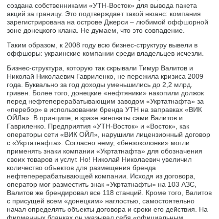
создана собственниками «УТН-Восток» для вывода пакета
акций за границу. Это подтверждает такой нюанс: компания
зарегистрирована на острове Джерси – любимой оффшорной
зоне донецкого клана. Не думаем, что это совпадение.
Таким образом, к 2008 году всю бизнес-структуру вывели в
оффшоры: украинские компании среди владельцев исчезли.
Бизнес-структура, которую так скрывали Тимур Валитов и
Николай Николаевич Гавриленко, не пережила кризиса 2009
года. Буквально за год доходы уменьшились до 2,2 млрд.
гривен. Более того, донецкие «нефтяники» накопили должок
перед нефтеперерабатывающим заводом «Укртатнафта» за
«перебор» в использовании бренда УТН на заправках «ВИК
ОЙЛа». В принципе, в крахе виноваты сами Валитов и
Гавриленко. Предприятия «УТН-Восток» и «Восток», как
операторы сети «ВИК ОЙЛ», нарушили лицензионный договор
с «Укртатнафта». Согласно нему, «бензоколонки» могли
применять знаки компании «Укртатнафта» для обозначения
своих товаров и услуг. Но! Николай Николаевич увеличил
количество объектов для размещения бренда
нефтеперерабатывающей компании. Исходя из договора,
оператор мог разместить знак «Укртатнафты» на 103 АЗС,
Валитов же брендировал все 118 станций. Кроме того, Валитов
с присущей всем «донецким» наглостью, самостоятельно
начал определять объекты договора и сроки его действия. На
фирменных бланках он указывал себя «официальным