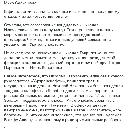
Михо Саакашвили.
В финал гонки вышли Гавриленко и Накопия, но последнему
отказали из-за «отсутствия опыта».
Отметим, что согласование кандидатуры Николая
Николаевича заняло пару минут. Такое решение в полной
мере можно считать компромиссом президентской и
премьерской команд относительно условий совместного
управления «Укртранснафтой».
Не секрет, что за назначением Николая Гавриленко на эту
должность стоит заместитель руководителя президентской
фракции в парламенте, давний партнер и личный друг Петра
Порошенко – Игорь Кононенко.
Самое интересное, что Николай Гавриленко, едва сев в кресло
руководителя «Укртранснафты», принялся тратить
государственные деньги. Николай Николаевич без проведения
тендера снял офисы в Senator одном из самых дорогих и
респектабельных офисных центров столицы за 47 млн гривен.
Senator – недвижимость класса «А», его можно сравнить с
центрами «Парус» или «Гуливер». В офисном центре
панорамные окна, из которых видна Лавра. Согласитесь, «по-
богатому». И, что самое интересное, эти здания принадлежат
Вагифу Алиеву, замешанному в ряде криминальных разборок.