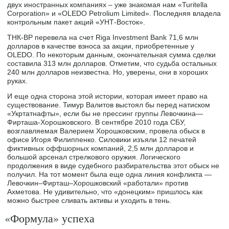
двух иностранных компаниях – уже знакомая нам «Turitella
Corporation» и «OLEDO Petrolium Limited». Последняя владела
контрольным пакет акций «УНТ-Восток».
ТНК-BP перевела на счет Riga Investment Bank 71,6 млн
долларов в качестве взноса за акции, приобретенные у
OLEDO. По некоторым данным, окончательная сумма сделки
составила 313 млн долларов. Отметим, что судьба остальных
240 млн долларов неизвестна. Но, уверены, они в хороших
руках.
И еще одна сторона этой истории, которая имеет право на
существование. Тимур Валитов выстоял бы перед натиском
«Укртатнафты», если бы не прессинг группы Левочкина—
Фирташа-Хорошковского. В сентябре 2010 года СБУ,
возглавляемая Валерием Хорошковским, провела обыск в
офисе Игоря Филиппенко. Силовики изъяли 12 печатей
фиктивных оффшорных компаний, 2,5 млн долларов и
большой арсенал стрелкового оружия. Логического
продолжения в виде судебного разбирательства этот обыск не
получил. На тот момент была еще одна линия конфликта —
Левочкин–Фирташ–Хорошковский «работали» против
Ахметова. Не удивительно, что «донецким» пришлось как
можно быстрее сливать активы и уходить в тень.
«Формула» успеха