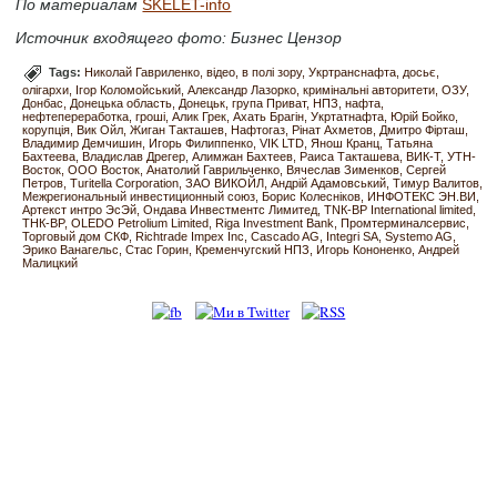
По материалам
SKELET-info
Источник входящего фото: Бизнес Цензор
Tags:
Николай Гавриленко
відео
в полі зору
Укртранснафта
досьє
олігархи
Ігор Коломойський
Александр Лазорко
кримінальні авторитети
ОЗУ
Донбас
Донецька область
Донецьк
група Приват
НПЗ
нафта
нефтепереработка
гроші
Алик Грек
Ахать Брагін
Укртатнафта
Юрій Бойко
корупція
Вик Ойл
Жиган Такташев
Нафтогаз
Рінат Ахметов
Дмитро Фірташ
Владимир Демчишин
Игорь Филиппенко
VIK LTD
Янош Кранц
Татьяна
Бахтеева
Владислав Дрегер
Алимжан Бахтеев
Раиса Такташева
ВИК-Т
УТН-
Восток
ООО Восток
Анатолий Гаврильченко
Вячеслав Зименков
Сергей
Петров
Turitella Corporation
ЗАО ВИКОЙЛ
Андрій Адамовський
Тимур Валитов
Межрегиональный инвестиционный союз
Борис Колесніков
ИНФОТЕКС ЭН.ВИ
Артекст интро ЭсЭй
Ондава Инвестментс Лимитед
ТNК-ВР International limited
ТНК-ВP
OLEDO Petrolium Limited
Riga Investment Bank
Промтерминалсервис
Торговый дом СКФ
Richtrade Impex Inc
Cascado AG
Integri SA
Systemo AG
Эрико Ванагельс
Стас Горин
Кременчугский НПЗ
Игорь Кононенко
Андрей
Малицкий