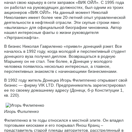
начал свою карьеру в сети заправок «ВИК ОЙЛ». С 1995 года
он работал на руководящих должностях, был одним из троих
акционеров «ВИК ОЙЛ». На данный момент Николай
Николаевич имеет более чем 20-летний опыт управленческой
деятельности в нефтяной отрасли. Эти скупые строки явно
«вылизаны» для официальной биографии чиновника. Автор
нашел интересные факты о жизни руководителя
«Укртранснафта».
В бизнес Николая Гавриленко «привел» донецкий рэкет. Все
началось в 1992 году, когда молодой и перспективный студент
донецкого вуза получил диплом. Возвращаться в родную
Марьинку он не стал. Тем более, в Донецке у молодого
человека появилось несколько интересных, а главное,
перспективных знакомств с начинающими бизнесменами.
В 1992 году житель Донецка Игорь Филиппенко открывает свой
бизнес — фирму VIK LTD. Предприниматель зарегистрировал
ее по своему домашнему адресу (Донецк, б-р Конституции 1,
кв. 220).
Игорь Филипенко
Филиппенко в те годы относился к местной элите. Он владел
торговыми киосками и его покрывал Янош Кранц –
представитель старой плеяды авторитетов, расстрелянный в