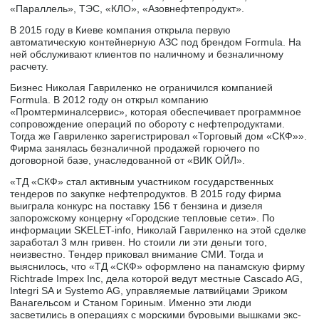
«Параллель», ТЭС, «КЛО», «Азовнефтепродукт».
В 2015 году в Киеве компания открыла первую
автоматическую контейнерную АЗС под брендом Formula. На
ней обслуживают клиентов по наличному и безналичному
расчету.
Бизнес Николая Гавриленко не ограничился компанией
Formula. В 2012 году он открыл компанию
«Промтерминалсервис», которая обеспечивает программное
сопровождение операций по обороту с нефтепродуктами.
Тогда же Гавриленко зарегистрировал «Торговый дом «СКФ»».
Фирма занялась безналичной продажей горючего по
договорной базе, унаследованной от «ВИК ОЙЛ».
«ТД «СКФ» стал активным участником государственных
тендеров по закупке нефтепродуктов. В 2015 году фирма
выиграла конкурс на поставку 156 т бензина и дизеля
запорожскому концерну «Городские тепловые сети». По
информации SKELET-info, Николай Гавриленко на этой сделке
заработал 3 млн гривен. Но стоили ли эти деньги того,
неизвестно. Тендер приковал внимание СМИ. Тогда и
выяснилось, что «ТД «СКФ» оформлено на панамскую фирму
Richtrade Impex Inc, дела которой ведут местные Cascado AG,
Integri SA и Systemo AG, управляемые латвийцами Эриком
Ванагельсом и Станом Гориным. Именно эти люди
засветились в операциях с морскими буровыми вышками экс-