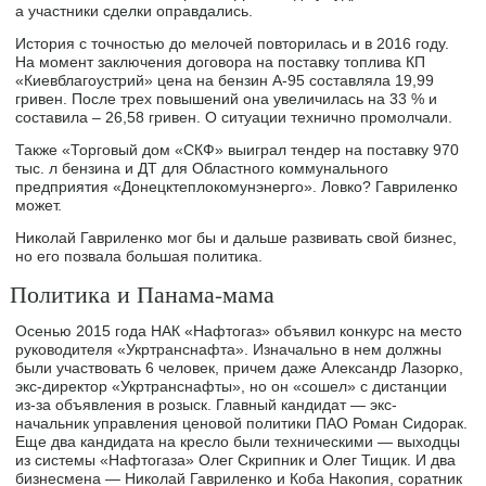
а участники сделки оправдались.
История с точностью до мелочей повторилась и в 2016 году.
На момент заключения договора на поставку топлива КП
«Киевблагоустрий» цена на бензин А-95 составляла 19,99
гривен. После трех повышений она увеличилась на 33 % и
составила – 26,58 гривен. О ситуации технично промолчали.
Также «Торговый дом «СКФ» выиграл тендер на поставку 970
тыс. л бензина и ДТ для Областного коммунального
предприятия «Донецктеплокомунэнерго». Ловко? Гавриленко
может.
Николай Гавриленко мог бы и дальше развивать свой бизнес,
но его позвала большая политика.
Политика и Панама-мама
Осенью 2015 года НАК «Нафтогаз» объявил конкурс на место
руководителя «Укртранснафта». Изначально в нем должны
были участвовать 6 человек, причем даже Александр Лазорко,
экс-директор «Укртранснафты», но он «сошел» с дистанции
из-за объявления в розыск. Главный кандидат — экс-
начальник управления ценовой политики ПАО Роман Сидорак.
Еще два кандидата на кресло были техническими — выходцы
из системы «Нафтогаза» Олег Скрипник и Олег Тищик. И два
бизнесмена — Николай Гавриленко и Коба Накопия, соратник