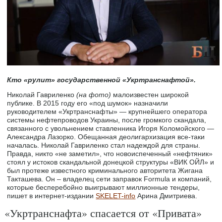
Кто «рулит» государственной «Укртранснафтой».
Николай Гавриленко
(на фото)
малоизвестен широкой
публике. В 2015 году его «под шумок» назначили
руководителем «Укртранснафты» — крупнейшего оператора
системы нефтепроводов Украины, после громкого скандала,
связанного с увольнением ставленника Игоря Коломойского —
Александра Лазорко. Обещанная деолигархизация все-таки
началась. Николай Гавриленко стал надеждой для страны.
Правда, никто «не заметил», что новоиспеченный «нефтяник»
стоял у истоков скандальной донецкой структуры «ВИК ОЙЛ» и
был протеже известного криминального авторитета Жигана
Такташева. Он – владелец сети заправок Formula и компаний,
которые бесперебойно выигрывают миллионные тендеры,
пишет в интернет-издании
SKELET-info
Арина Дмитриева.
«Укртранснафта» спасается от «Привата»