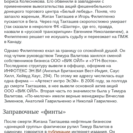
Бориса Колесникова. Его обвинили в завладении с
применением вымогательства акций фешенебельного
донецкого торгового центра «Белый лебедь». Поняв, что
запахло жареным, Жиган Такташев и Игорь Филиппенко
пускаются в бега. Через год Такташев скоропостижно умирает
(так сказали в некрологе ФК «Шахтер», где его, правда,
назвали в «русской транскрипции» Евгением Николаевичем), а
Филиппенко решает не искушать судьбу и переезжает на ПМЖ
в Канаду.
Однако Филиппенко ехал за границу со спокойной душой. Он
под чутким руководством Тимура Валитова занялся сменой
собственников бизнеса ООО «ВИК ОЙЛ» и «УТН-Восток».
Последнюю структуру вывели в оффшор, оформив на
ИНФОТЕКС ЭН.ВИ (Ангилья Британская Вест-Индия, Саус
Хилл, Хейвуд Хаус, 294). По этому же адресу числилась еще
одна фирма — «Артекст интро ЭсЭй». В 2006 году, за полгода
до смерти Такташева, в нее вывели основной актив акций
ООО «ВИК ОЙЛ». Вторая часть по значимости была у Тимура
Валитова. «По-мелочи» имели верные менеджеры Вячеслав
Зименков, Анатолий Гаврильченко и Николай Гавриленко.
Заправочные «финты»
После смерти Жигана Такташева нефтяным бизнесом
«донецкой группы» фактически рулил Тимур Валитов в
одиночку, говорится в
публикации
интернет-издания. Он