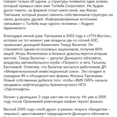
говорит только об одном, у структуры появился один хозяин,
который прикрыл свое имя Turitella Corporation. Не будем
долго томить: за фирмой стоял никто иной, как Жиган
Такташев, который решил сменить собственников структуры на
своих донецких друзей. Информированные источники
связывают с Turitella еще одного человека – Андрея
Адамовского.
Благодаря легкой руке Такташева в 2003 году к «УТН-Восток»,
которая на тот момент уже владела где-то сотней АЗС,
примыкает донецкий бизнесмен Тимур Валитов. Он
становится одним из основных акционеров, получив 80%
акций. Игорь Филиппенко в бизнесе довольствуется вторым
местом. Тимур Валитов — депутат Донецкого облсовета,
владелец автомобильного клуба «Патриот» и зять Татьяны
Бахтеевой. Отметим, что Валитов числился работником ДП
«Межрегиональный инвестиционный союз». Это холдинг в
середине 90-х объединил все фирмы Жигана Такташева.
Новый собственник добился того, чтобы «ВИК ОЙЛ» начала
продавать нефтепродукты Кременчугского НПЗ
«Укртатнафта».
Бизнес у донецьких 2 года шел как по маслу. Но уже в 2005
году после Оранжевой революции мафия терпит фиаско.
Весной 2005 года «любі друзі» в рамках лозунга «Бандитам –
тюрьмы!» арестовывают председателя Донецкого облсовета