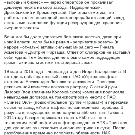
«выгодный бизнес» — через оператора он прокачивал
дешевую нефть на свои заводы: Надворнянский,
Дрогобычский и Кременчугский. При этом отметим, что
работал только последний нефтеперерабатывающий завод,
остальные выполняли функции резервуаров для хранения
«черного золота».
Беня мог бы долго упиваться безнаказанностью, даже при
новой власти, если бы не решил «реприватизировать» (в
народе «отжать») активы сильных мира сего — Рината
Ахметова и Дмитрия Фирташа. Ответ от олигархов не заставил
себя ждать. Тем более, для него было самое подходящее
время: активисты хотели люстрировать всех.
19 марта 2015 года – черная дата для Игоря Валерьевича. В
этот день наблюдательный совет ПАО «Укртранснафта»
отстранил Александра Лазорко от должности. Проверка
ревизионной комиссии показала растрату. С легкой руки
Лазорко (под влиянием Коломойского) компания подписала
невыгодные договора на транспортировку нефти с ПАО
«Синтез Ойл» (подконтрольное группе «Приват») и перекачки
сырья на завод «Укртатнафты» по заниженным тарифам. В
результате государство недополучило 550 млн грн. Также в
2014 году Лазорко приказал откачать 650 тыс. тонн
технологической нефти из нефтепроводов на НПЗ «Привата»
для хранения за несколько миллионов гривен в сутки. После
разоблачения временно исполнять обязанности НАК