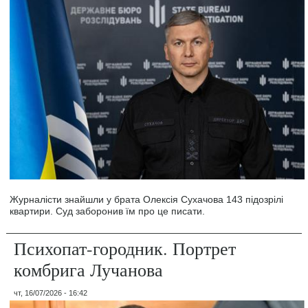
Журналісти знайшли у брата Олексія Сухачова 143 підозрілі
квартири. Суд заборонив їм про це писати.
Психопат-городник. Портрет
комбрига Лучанова
чт, 16/07/2026 - 16:42