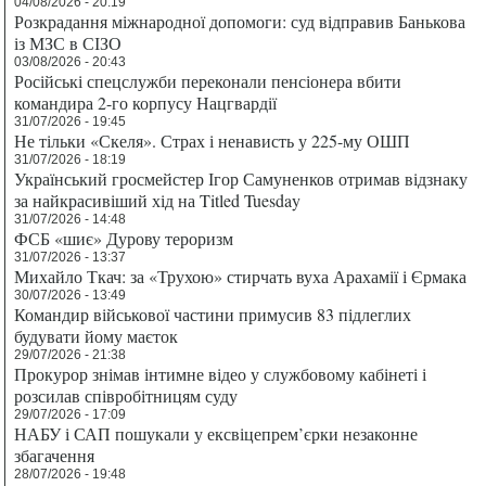
04/08/2026 - 20:19
Розкрадання міжнародної допомоги: суд відправив Банькова
із МЗС в СІЗО
03/08/2026 - 20:43
Російські спецслужби переконали пенсіонера вбити
командира 2-го корпусу Нацгвардії
31/07/2026 - 19:45
Не тільки «Скеля». Страх і ненависть у 225-му ОШП
31/07/2026 - 18:19
Український гросмейстер Ігор Самуненков отримав відзнаку
за найкрасивіший хід на Titled Tuesday
31/07/2026 - 14:48
ФСБ «шиє» Дурову тероризм
31/07/2026 - 13:37
Михайло Ткач: за «Трухою» стирчать вуха Арахамії і Єрмака
30/07/2026 - 13:49
Командир військової частини примусив 83 підлеглих
будувати йому маєток
29/07/2026 - 21:38
Прокурор знімав інтимне відео у службовому кабінеті і
розсилав співробітницям суду
29/07/2026 - 17:09
НАБУ і САП пошукали у ексвіцепрем’єрки незаконне
збагачення
28/07/2026 - 19:48