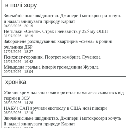
в полі зору
Звичайнісіньке шкідництво. Джипери і мотокросери хочуть
й надалі знищувати природу Карпат
04/08/2026 - 20:19
Не тільки «Скеля». Страх і ненависть у 225-му ОШП
31/07/2026 - 18:19
Заборонене розслідування: квартирна «схема» в родині
очільника ДБР
17/07/2026 - 18:27
Психопат-городник. Портрет комбрига Лучанова
16/07/2026 - 16:42
Мільярдна гральна імперія громадянина Журила
09/07/2026 - 18:04
хроніка
Убивця кримінального «авторитета» намагався сховатись від
тюрми в ЗСУ
06/08/2026 - 14:28
НАБУ і САП вручили експослу в США нові підозри
06/08/2026 - 12:19
Звичайнісіньке шкідництво. Джипери і мотокросери хочуть
й надалі знищувати природу Карпат