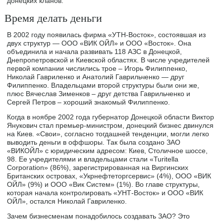
донецких кланов.
Время делать деньги
В 2002 году появилась фирма «УТН-Восток», состоявшая из
двух структур — ООО «ВИК ОЙЛ» и ООО «Восток». Она
объединила и начала развивать 118 АЗС в Донецкой,
Днепропетровской и Киевской областях. В числе учредителей
первой компании числились трое – Игорь Филиппенко,
Николай Гавриленко и Анатолий Гаврильченко — друг
Филиппенко. Владельцами второй структуры были они же,
плюс Вячеслав Зименков – друг детства Гаврильченко и
Сергей Петров – хороший знакомый Филиппенко.
Когда в ноябре 2002 года губернатор Донецкой области Виктор
Янукович стал премьер-министром, донецкий бизнес двинулся
на Киев. «Свои», согласно тогдашней тенденции, могли легко
выводить деньги в оффшоры. Так была создано ЗАО
«ВИКОЙЛ» с юридическим адресом: Киев, Столичное шоссе,
98. Ее учредителями и владельцами стали «Turitella
Corporation» (86%), зарегистрированная на Виргинских
Британских островах, «Укрнефтеторгсервис» (4%), ООО «ВИК
ОЙЛ» (9%) и ООО «Вик Систем» (1%). Во главе структуры,
которая начала контролировать «УНТ-Восток» и ООО «ВИК
ОЙЛ», остался Николай Гавриленко.
Зачем бизнесменам понадобилось создавать ЗАО? Это