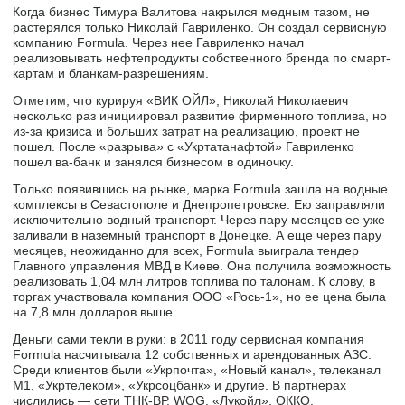
Когда бизнес Тимура Валитова накрылся медным тазом, не
растерялся только Николай Гавриленко. Он создал сервисную
компанию Formula. Через нее Гавриленко начал
реализовывать нефтепродукты собственного бренда по смарт-
картам и бланкам-разрешениям.
Отметим, что курируя «ВИК ОЙЛ», Николай Николаевич
несколько раз инициировал развитие фирменного топлива, но
из-за кризиса и больших затрат на реализацию, проект не
пошел. После «разрыва» с «Укртатанафтой» Гавриленко
пошел ва-банк и занялся бизнесом в одиночку.
Только появившись на рынке, марка Formula зашла на водные
комплексы в Севастополе и Днепропетровске. Ею заправляли
исключительно водный транспорт. Через пару месяцев ее уже
заливали в наземный транспорт в Донецке. А еще через пару
месяцев, неожиданно для всех, Formula выиграла тендер
Главного управления МВД в Киеве. Она получила возможность
реализовать 1,04 млн литров топлива по талонам. К слову, в
торгах участвовала компания ООО «Рось-1», но ее цена была
на 7,8 млн долларов выше.
Деньги сами текли в руки: в 2011 году сервисная компания
Formula насчитывала 12 собственных и арендованных АЗС.
Среди клиентов были «Укрпочта», «Новый канал», телеканал
М1, «Укртелеком», «Укрсоцбанк» и другие. В партнерах
числились — сети ТНК-ВР, WOG, «Лукойл», ОККО,