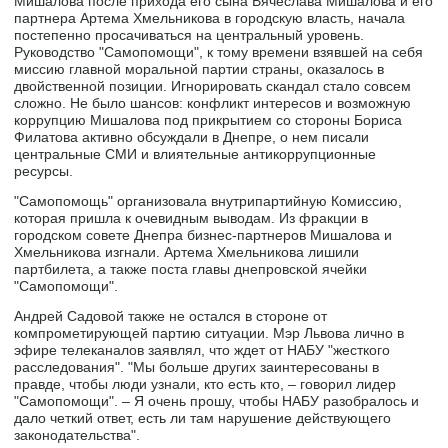
Мишалова после прихода его сына Вячеслава Мишалова и его
партнера Артема Хмельникова в городскую власть, начала
постепенно просачиваться на центральный уровень.
Руководство "Самопомощи", к тому времени взявшей на себя
миссию главной моральной партии страны, оказалось в
двойственной позиции. Игнорировать скандал стало совсем
сложно. Не было шансов: конфликт интересов и возможную
коррупцию Мишалова под прикрытием со стороны Бориса
Филатова активно обсуждали в Днепре, о нем писали
центральные СМИ и влиятельные антикоррупционные
ресурсы.
"Самопомощь" организовала внутрипартийную Комиссию,
которая пришла к очевидным выводам. Из фракции в
городском совете Днепра бизнес-партнеров Мишалова и
Хмельникова изгнали. Артема Хмельникова лишили
партбилета, а также поста главы днепровской ячейки
"Самопомощи".
Андрей Садовой также не остался в стороне от
компрометирующей партию ситуации. Мэр Львова лично в
эфире телеканалов заявлял, что ждет от НАБУ "жесткого
расследования". "Мы больше других заинтересованы в
правде, чтобы люди узнали, кто есть кто, – говорил лидер
"Самопомощи". – Я очень прошу, чтобы НАБУ разобралось и
дало четкий ответ, есть ли там нарушение действующего
законодательства".