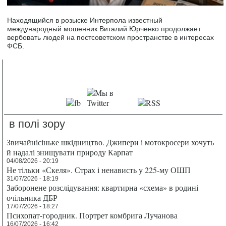
Находящийся в розыске Интерпола известный
международный мошенник Виталий Юрченко продолжает
вербовать людей на постсоветском пространстве в интересах
ФСБ.
в полі зору
Звичайнісіньке шкідництво. Джипери і мотокросери хочуть
й надалі знищувати природу Карпат
04/08/2026 - 20:19
Не тільки «Скеля». Страх і ненависть у 225-му ОШП
31/07/2026 - 18:19
Заборонене розслідування: квартирна «схема» в родині
очільника ДБР
17/07/2026 - 18:27
Психопат-городник. Портрет комбрига Лучанова
16/07/2026 - 16:42