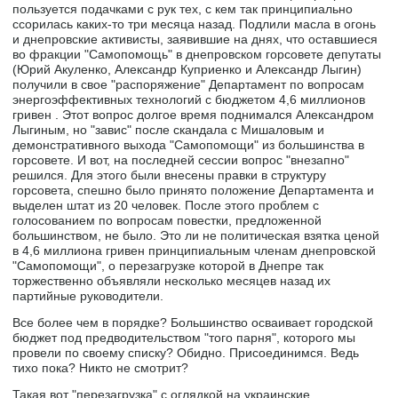
пользуется подачками с рук тех, с кем так принципиально
ссорилась каких-то три месяца назад. Подлили масла в огонь
и днепровские активисты, заявившие на днях, что оставшиеся
во фракции "Самопомощь" в днепровском горсовете депутаты
(Юрий Акуленко, Александр Куприенко и Александр Лыгин)
получили в свое "распоряжение" Департамент по вопросам
энергоэффективных технологий с бюджетом 4,6 миллионов
гривен . Этот вопрос долгое время поднимался Александром
Лыгиным, но "завис" после скандала с Мишаловым и
демонстративного выхода "Самопомощи" из большинства в
горсовете. И вот, на последней сессии вопрос "внезапно"
решился. Для этого были внесены правки в структуру
горсовета, спешно было принято положение Департамента и
выделен штат из 20 человек. После этого проблем с
голосованием по вопросам повестки, предложенной
большинством, не было. Это ли не политическая взятка ценой
в 4,6 миллиона гривен принципиальным членам днепровской
"Самопомощи", о перезагрузке которой в Днепре так
торжественно объявляли несколько месяцев назад их
партийные руководители.
Все более чем в порядке? Большинство осваивает городской
бюджет под предводительством "того парня", которого мы
провели по своему списку? Обидно. Присоединимся. Ведь
тихо пока? Никто не смотрит?
Такая вот "перезагрузка" с оглядкой на украинские