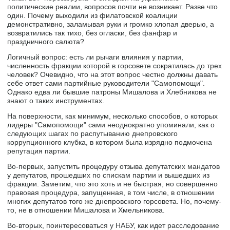
политические реалии, вопросов почти не возникает. Разве что
один. Почему выходили из филатовской коалиции
демонстративно, заламывая руки и громко хлопая дверью, а
возвратились так тихо, без огласки, без фанфар и
праздничного салюта?
Логичный вопрос: есть ли рычаги влияния у партии,
численность фракции которой в горсовете сократилась до трех
человек? Очевидно, что на этот вопрос честно должны давать
себе ответ сами партийные руководители "Самопомощи".
Однако едва ли бывшие патроны Мишалова и Хлебникова не
знают о таких инструментах.
На поверхности, как минимум, несколько способов, о которых
лидеры "Самопомощи" сами неоднократно упоминали, как о
следующих шагах по распутыванию днепровского
коррупционного клубка, в котором была изрядно подмочена
репутация партии.
Во-первых, запустить процедуру отзыва депутатских мандатов
у депутатов, прошедших по спискам партии и вышедших из
фракции. Заметим, что это хоть и не быстрая, но совершенно
правовая процедура, запущенная, в том числе, в отношении
многих депутатов того же днепровского горсовета. Но, почему-
то, не в отношении Мишалова и Хмельникова.
Во-вторых, поинтересоваться у НАБУ, как идет расследование