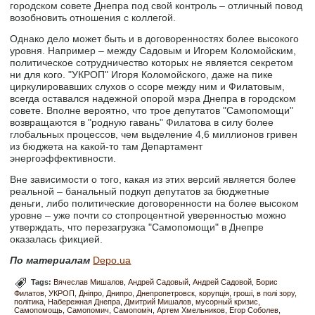
городском совете Днепра под свой контроль – отличный повод
возобновить отношения с коллегой.
Однако дело может быть и в договоренностях более высокого
уровня. Например – между Садовым и Игорем Коломойским,
политическое сотрудничество которых не является секретом
ни для кого. "УКРОП" Игоря Коломойского, даже на пике
циркулировавших слухов о ссоре между ним и Филатовым,
всегда оставался надежной опорой мэра Днепра в городском
совете. Вполне вероятно, что трое депутатов "Самопомощи"
возвращаются в "родную гавань" Филатова в силу более
глобальных процессов, чем выделение 4,6 миллионов гривен
из бюджета на какой-то там Департамент
энергоэффективности.
Вне зависимости о того, какая из этих версий является более
реальной – банальный подкуп депутатов за бюджетные
деньги, либо политические договоренности на более высоком
уровне – уже почти со стопроцентной уверенностью можно
утверждать, что перезагрузка "Самопомощи" в Днепре
оказалась фикцией.
По материалам
Depo.ua
Tags:
Вячеслав Мишалов
Андрей Садовый
Андрей Садовой
Борис
Филатов
УКРОП
Дніпро
Днипро
Днепропетровск
корупція
гроші
в полі зору
політика
Набережная Днепра
Дмитрий Мишалов
мусорный кризис
Самопомощь
Самопомич
Самопоміч
Артем Хмельников
Егор Соболев