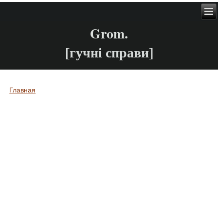
Grom.
[гучні справи]
Главная
Вы здесь