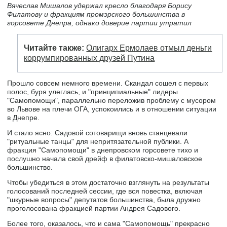
Вячеслав Мишалов удержал кресло благодаря Борису
Филатову и фракциям промэрского большинства в
горсовете Днепра, однако доверие партии утратил
Читайте также:
Олигарх Ермолаев отмыл деньги
коррумпированных друзей Путина
Прошло совсем немного времени. Скандал сошел с первых
полос, буря улеглась, и "принципиальные" лидеры
"Самопомощи", параллельно переложив проблему с мусором
во Львове на плечи ОГА, успокоились и в отношении ситуации
в Днепре.
И стало ясно: Садовой сотоварищи вновь станцевали
"ритуальные танцы" для непритязательной публики. А
фракция "Самопомощи" в днепровском горсовете тихо и
послушно начала свой дрейф в филатовско-мишаловское
большинство.
Чтобы убедиться в этом достаточно взглянуть на результаты
голосований последней сессии, где вся повестка, включая
"шкурные вопросы" депутатов большинства, была дружно
проголосована фракцией партии Андрея Садового.
Более того, оказалось, что и сама "Самопомощь" прекрасно