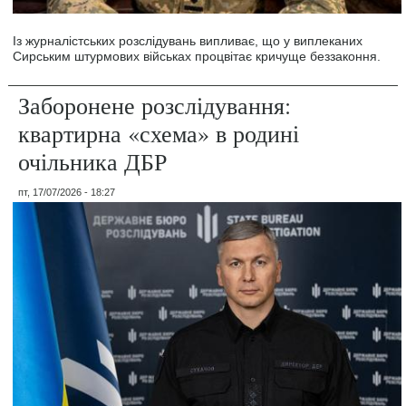
Із журналістських розслідувань випливає, що у виплеканих
Сирським штурмових військах процвітає кричуще беззаконня.
Заборонене розслідування:
квартирна «схема» в родині
очільника ДБР
пт, 17/07/2026 - 18:27