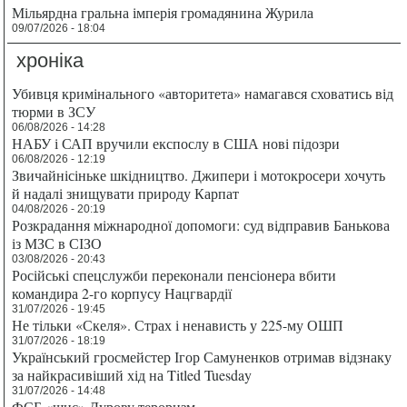
Мільярдна гральна імперія громадянина Журила
09/07/2026 - 18:04
хроніка
Убивця кримінального «авторитета» намагався сховатись від
тюрми в ЗСУ
06/08/2026 - 14:28
НАБУ і САП вручили експослу в США нові підозри
06/08/2026 - 12:19
Звичайнісіньке шкідництво. Джипери і мотокросери хочуть
й надалі знищувати природу Карпат
04/08/2026 - 20:19
Розкрадання міжнародної допомоги: суд відправив Банькова
із МЗС в СІЗО
03/08/2026 - 20:43
Російські спецслужби переконали пенсіонера вбити
командира 2-го корпусу Нацгвардії
31/07/2026 - 19:45
Не тільки «Скеля». Страх і ненависть у 225-му ОШП
31/07/2026 - 18:19
Український гросмейстер Ігор Самуненков отримав відзнаку
за найкрасивіший хід на Titled Tuesday
31/07/2026 - 14:48
ФСБ «шиє» Дурову тероризм