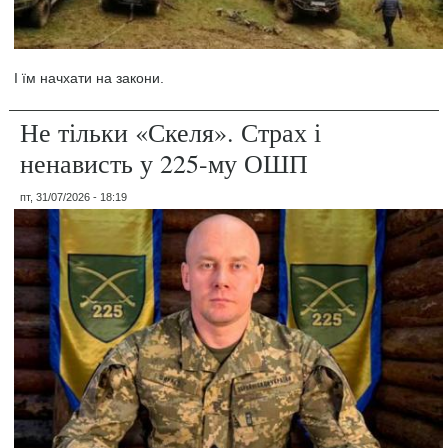
І їм начхати на закони.
Не тільки «Скеля». Страх і
ненависть у 225-му ОШП
пт, 31/07/2026 - 18:19