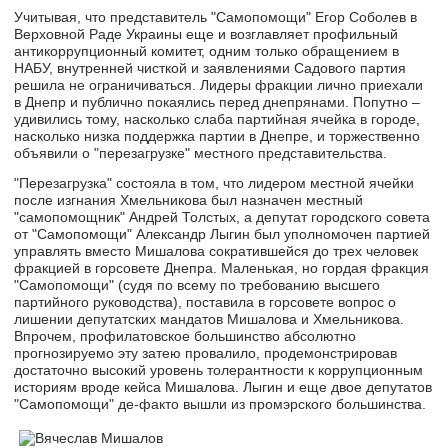
Учитывая, что представитель "Самопомощи" Егор Соболев в
Верховной Раде Украины еще и возглавляет профильный
антикоррупционный комитет, одним только обращением в
НАБУ, внутренней чисткой и заявлениями Садового партия
решила не ограничиваться. Лидеры фракции лично приехали
в Днепр и публично покаялись перед днепрянами. Попутно –
удивились тому, насколько слаба партийная ячейка в городе,
насколько низка поддержка партии в Днепре, и торжественно
объявили о "перезагрузке" местного представительства.
"Перезагрузка" состояла в том, что лидером местной ячейки
после изгнания Хмельникова был назначен местный
"самопомощник" Андрей Толстых, а депутат городского совета
от "Самопомощи" Александр Лыгин был уполномочен партией
управлять вместо Мишалова сократившейся до трех человек
фракцией в горсовете Днепра. Маленькая, но гордая фракция
"Самопомощи" (судя по всему по требованию высшего
партийного руководства), поставила в горсовете вопрос о
лишении депутатских мандатов Мишалова и Хмельникова.
Впрочем, профилатовское большинство абсолютно
прогнозируемо эту затею провалило, продемонстрировав
достаточно высокий уровень толерантности к коррупционным
историям вроде кейса Мишалова. Лыгин и еще двое депутатов
"Самопомощи" де-факто вышли из промэрского большинства.