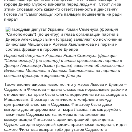
городе Днепр глубоко виновата перед людьми". Стоит ли за
этими словами хоть какая-то ответственность и действия?
Готова ли "Самопомощь" хоть пальцем пошевелить не ради
пиара?
Народный депутат Украины Роман Семенуха (фракция
"Самопомощь") (по центру) и глава организации партии в
Днепре Александр Лыгин (справа) заявляют об исключении
Вячеслава Мишалова и Артема Хмельникова из партии и
состава фракции в горсовете Днепра
Также вполне широко известно, что у мэров Львова и Днепра –
Садового и Филатова – давно сложились нормальные рабочие
отношения, которые были слегка подпорчены из-за скандала с
Мишаловым. В разгар политического конфликта между
центральной властью и Садовым, Филатову было даже
выгодно дистанцироваться от мэра Львова, так как дружба с
токсичным Садовым могла помешать налаживанию
коммуникации Филатова с администрацией президента.
Однако сегодня мусорный кризис практически исчерпан, и для
самого Филатова возврат трёх депутатов Садового в