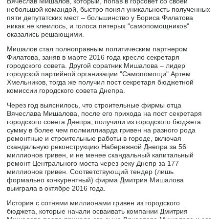
Вячеслав Мишалов, который, попав в горсовет со своей
небольшой командой, быстро понял уникальность полученных
пяти депутатских мест – большинство у Бориса Филатова
никак не клеилось, и голоса пятерых "самопомощников"
оказались решающими.
Мишалов стал полноправным политическим партнером
Филатова, заняв в марте 2016 года кресло секретаря
городского совета. Другой соратник Мишалова – лидер
городской партийной организации "Самопомощи" Артем
Хмельников, тогда же получил пост секретаря бюджетной
комиссии городского совета Днепра.
Через год выяснилось, что строительные фирмы отца
Вячеслава Мишалова, после его прихода на пост секретаря
городского совета Днепра, получили из городского бюджета
сумму в более чем полмиллиарда гривен на разного рода
ремонтные и строительные работы в городе, включая
скандальную реконструкцию Набережной Днепра за 56
миллионов гривен, и не менее скандальный капитальный
ремонт Центрального моста через реку Днепр за 177
миллионов гривен. Соответствующий тендер (лишь
формально конкурентный) фирма Дмитрия Мишалова
выиграла в октябре 2016 года.
История с сотнями миллионами гривен из городского
бюджета, которые начали осваивать компании Дмитрия