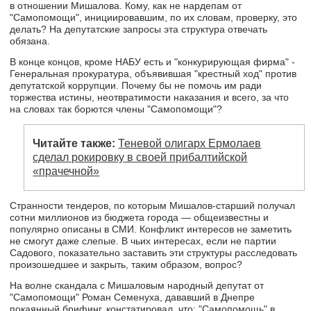
в отношении Мишалова. Кому, как не нардепам от
"Самопомощи", инициировавшим, по их словам, проверку, это
делать? На депутатские запросы эта структура отвечать
обязана.
В конце концов, кроме НАБУ есть и "конкурирующая фирма" -
Генеральная прокуратура, объявившая "крестный ход" против
депутатской коррупции. Почему бы не помочь им ради
торжества истины, неотвратимости наказания и всего, за что
на словах так борются члены "Самопомощи"?
Читайте также:
Теневой олигарх Ермолаев
сделал рокировку в своей прибалтийской
«прачечной»
Странности тендеров, по которым Мишалов-старший получал
сотни миллионов из бюджета города — общеизвестны и
популярно описаны в СМИ. Конфликт интересов не заметить
не смогут даже слепые. В чьих интересах, если не партии
Садового, показательно заставить эти структуры расследовать
произошедшее и закрыть, таким образом, вопрос?
На волне скандала с Мишаловым народный депутат от
"Самопомощи" Роман Семенуха, дававший в Днепре
покаянный брифинг, констатировал, что: "Самопомощь" в