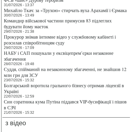
31/07/2026 - 13:37
Михайло Ткач: за «Трухою» стирчать вуха Арахамії і Єрмака
30/07/2026 - 13:49
Командир військової частини примусив 83 підлеглих
будувати йому маєток
29/07/2026 - 21:38
Прокурор знімав інтимне відео у службовому кабінеті і
розсилав співробітницям суду
29/07/2026 - 17:09
НАБУ і САП пошукали у ексвіцепрем’єрки незаконне
збагачення
28/07/2026 - 19:48
Суддя, спійманий на незаконному збагаченні, не знайшов 12
млн грн для ЗСУ
23/07/2026 - 15:32
Болгарський воротила грального бізнесу отримав ліцензії в
Україні
22/07/2026 - 12:59
Син соратника кума Путіна піддався VIP-бусифікації і пішов
в СЗЧ
21/07/2026 - 15:32
з відео