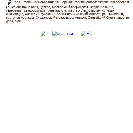
Tags:
Росія
Російська імперія
царская Россия
самодержавие
православ’я
христианство
релігія
церква
Московский патриархат
історія
гонения
староверы
старообрядцы
цензура
суспільство
Австрийская империя
инквизиция
Алексей Пругавин
Спасо-Евфимиевский монастырь
Николай II
протопоп Аввакум
Суздальский монастырь
монахи
Святейший Синод
древние
дела
віра