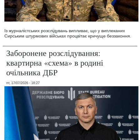
Із журналістських розслідувань випливає, що у виплеканих
Сирським штурмових військах процвітає кричуще беззаконня.
Заборонене розслідування:
квартирна «схема» в родині
очільника ДБР
пт, 17/07/2026 - 18:27