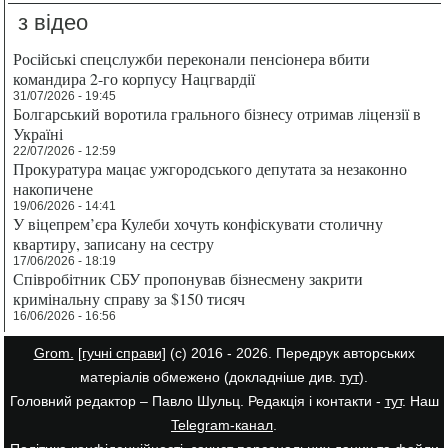
з відео
Російські спецслужби переконали пенсіонера вбити
командира 2-го корпусу Нацгвардії
31/07/2026 - 19:45
Болгарський воротила грального бізнесу отримав ліцензії в
Україні
22/07/2026 - 12:59
Прокуратура мацає ужгородського депутата за незаконно
накопичене
19/06/2026 - 14:41
У віцепрем’єра Кулеби хочуть конфіскувати столичну
квартиру, записану на сестру
17/06/2026 - 18:19
Співробітник СБУ пропонував бізнесмену закрити
кримінальну справу за $150 тисяч
16/06/2026 - 16:56
Grom.
[гучні справи]
(с) 2016 - 2026. Передрук авторських
матеріалів обмежено (докладніше див.
тут
).
Головний редактор – Павло Шульц. Редакція і контакти -
тут
. Наш
Telegram-канал
.