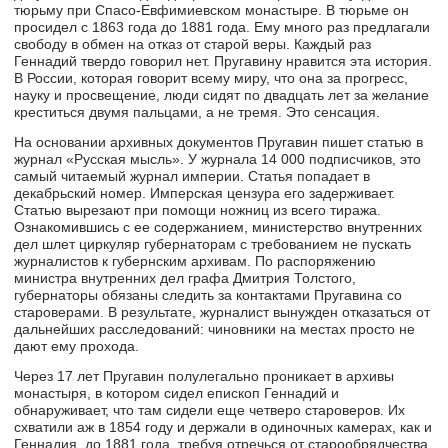
тюрьму при Спасо-Евфимиевском монастыре. В тюрьме он
просидел с 1863 года до 1881 года. Ему много раз предлагали
свободу в обмен на отказ от старой веры. Каждый раз
Геннадий твердо говорил нет. Пругавину нравится эта история.
В России, которая говорит всему миру, что она за прогресс,
науку и просвещение, люди сидят по двадцать лет за желание
креститься двумя пальцами, а не тремя. Это сенсация.
На основании архивных документов Пругавин пишет статью в
журнал «Русская мысль». У журнала 14 000 подписчиков, это
самый читаемый журнал империи. Статья попадает в
декабрьский номер. Имперская цензура его задерживает.
Статью вырезают при помощи ножниц из всего тиража.
Ознакомившись с ее содержанием, министерство внутренних
дел шлет циркуляр губернаторам с требованием не пускать
журналистов к губернским архивам. По распоряжению
министра внутренних дел графа Дмитрия Толстого,
губернаторы обязаны следить за контактами Пругавина со
староверами. В результате, журналист вынужден отказаться от
дальнейших расследований: чиновники на местах просто не
дают ему прохода.
Через 17 лет Пругавин полулегально проникает в архивы
монастыря, в котором сидел епископ Геннадий и
обнаруживает, что там сидели еще четверо староверов. Их
схватили аж в 1854 году и держали в одиночных камерах, как и
Геннадия, до 1881 года, требуя отречься от старообрядчества.