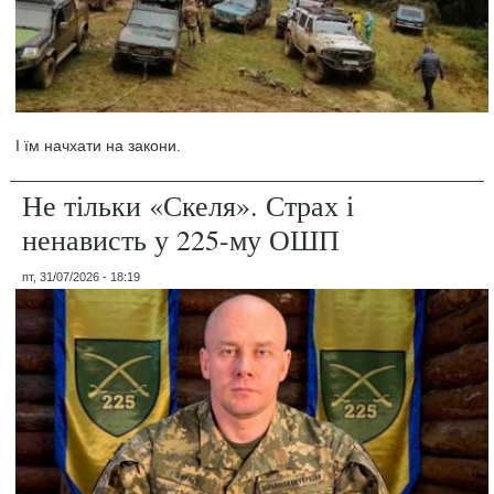
І їм начхати на закони.
Не тільки «Скеля». Страх і
ненависть у 225-му ОШП
пт, 31/07/2026 - 18:19