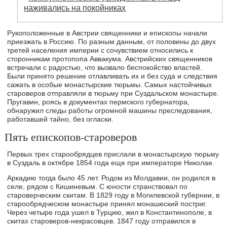
наживались на покойниках
Рукоположенные в Австрии священники и епископы начали
приезжать в Россию. По разным данным, от половины до двух
третей населения империи с сочувствием относились к
сторонникам протопопа Аввакума. Австрийских священников
встречали с радостью, что вызвало беспокойство властей.
Были принято решение отлавливать их и без суда и следствия
сажать в особые монастырские тюрьмы. Самых настойчивых
староверов отправляли в тюрьму при Суздальском монастыре.
Пругавин, роясь в документах пермского губернатора,
обнаружил следы работы огромной машины преследования,
работавшей тайно, без огласки.
Пять епископов-староверов
Первых трех старообрядцев прислали в монастырскую тюрьму
в Суздаль в октябре 1854 года еще при императоре Николае.
Аркадию тогда было 45 лет. Родом из Молдавии, он родился в
селе, рядом с Кишиневым. С юности странствовал по
староверческим скитам. В 1829 году в Могилевской губернии, в
старообрядческом монастыре принял монашеский постриг.
Через четыре года ушел в Турцию, жил в Константинополе, в
скитах староверов-некрасовцев. 1847 году отправился в