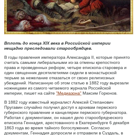
Вплоть до конца XIX века в Российской империи
нещадно преследовали старообрядцев.
В годы правления императора Александра II, которые принято
считать самыми либеральными из-за отмены крепостного
права и проведенных реформ, четыре епископа-старовера и
один священник десятилетиями сидели в монастырской
тюрьме за нежелание отказаться от своих религиозных
убеждений. Написанную об этом статью в 1882 году вырезали
ножницами из самого читаемого журнала Российской
империи, пишет на сайте
"Медиазона"
Максим Горюнов.
В 1882 году известный журналист Алексей Степанович
Пругавин случайно получил доступ к архивам пермского
губернского правление и канцелярии пермского губернатора.
Работая с документами, он нашел дело старообрядческого
епископа Геннадия, арестованного в Екатеринбурге 6 декабря
1863 года во время тайного богослужения. Согласно
документам, Геннадия допросили и отправили в Суздаль, в