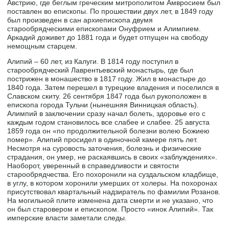
Австрию, где беглым греческим митрополитом Амвросием был
поставлен во епископы. По прошествии двух лет, в 1849 году
был произведен в сан архиепископа двумя
старообрядческими епископами Онуфрием и Алимпием.
Аркадий доживет до 1881 года и будет отпущен на свободу
немощным старцем.
Алипий – 60 лет, из Калуги. В 1814 году поступил в
старообрядческий Лаврентьевский монастырь, где был
пострижен в монашество в 1817 году. Жил в монастыре до
1840 года. Затем перешел в турецкие владения и поселился в
Славском скиту. 26 сентября 1847 года был рукоположен в
епископа города Тульчи (нынешняя Винницкая область).
Алимпий в заключении сразу начал болеть, здоровье его с
каждым годом становилось все слабее и слабее. 25 августа
1859 года он «по продолжительной болезни волею Божиею
помер». Алипий просидел в одиночной камере пять лет.
Несмотря на суровость заточения, болезнь и физические
страдания, он умер, не раскаявшись в своих «заблуждениях».
Наоборот, уверенный в справедливости и святости
старообрядчества. Его похоронили на суздальском кладбище,
в углу, в котором хоронили умерших от холеры. На похоронах
присутствовал квартальный надзиратель по фамилии Розанов.
На могильной плите изменена дата смерти и не указано, что
он был старовером и епископом. Просто «инок Алипий». Так
имперские власти заметали следы.