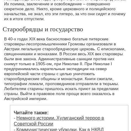
Их поимка, заключение и освобождение – совершенно
секретное дело. Никто, кроме церковного и полицейского
начальства, не знал, кто эти пятеро, за что они сидят и почему
их в итоге отпустили.
Старообрядцы и государство
В 40-х годах XIX века баснословно богатые питерские
староверы-лесопромышленники Громовы организовали в
Австрии легальную старообрядческую церковь. С епископами,
священниками и монахами. В России весь XIX век староверы
были вне закона. Административные санкции против них
снимут только в 1905-ом, при Николае II. При Николае I
предпринимались карательные экспедиции на север
европейской части страны c целью уничтожить
старообрядческие общины и монастыри. Книги сжигали,
типографии ломали, проповедников отправляли в тюрьмы.
Любителям старины пришлось искать приют за пределами
страны. Выйти в правовое поле проще всего оказалось в
Австрийской империи.
Читайте также:
-
Немного истории. Хулиганский террор в
Советской России
-
Коммунистические ублюдки. Как в НКВД