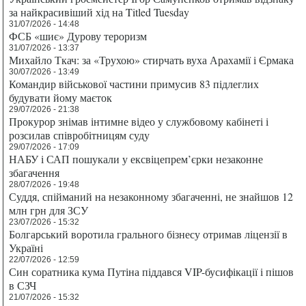
за найкрасивіший хід на Titled Tuesday
31/07/2026 - 14:48
ФСБ «шиє» Дурову тероризм
31/07/2026 - 13:37
Михайло Ткач: за «Трухою» стирчать вуха Арахамії і Єрмака
30/07/2026 - 13:49
Командир військової частини примусив 83 підлеглих
будувати йому маєток
29/07/2026 - 21:38
Прокурор знімав інтимне відео у службовому кабінеті і
розсилав співробітницям суду
29/07/2026 - 17:09
НАБУ і САП пошукали у ексвіцепрем’єрки незаконне
збагачення
28/07/2026 - 19:48
Суддя, спійманий на незаконному збагаченні, не знайшов 12
млн грн для ЗСУ
23/07/2026 - 15:32
Болгарський воротила грального бізнесу отримав ліцензії в
Україні
22/07/2026 - 12:59
Син соратника кума Путіна піддався VIP-бусифікації і пішов
в СЗЧ
21/07/2026 - 15:32