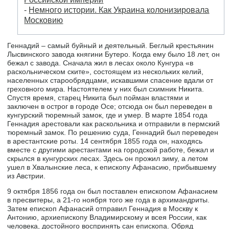
-
Немного истории. Как Украина колонизировала
Московию
Геннадий – самый буйный и деятельный. Беглый крестьянин
Лысвинского завода княгини Бутеро. Когда ему было 18 лет, он
бежал с завода. Сначала жил в лесах около Кунгура «в
раскольническом ските», состоящем из нескольких келий,
населенных старообрядцами, искавшими спасение вдали от
греховного мира. Настоятелем у них был схимник Никита.
Спустя время, старец Никита был пойман властями и
заключен в острог в городе Осе; отсюда он был переведен в
кунгурский тюремный замок, где и умер. В марте 1854 года
Геннадия арестовали как раскольника и отправили в пермский
тюремный замок. По решению суда, Геннадий был переведен
в арестантские роты. 14 сентября 1855 года он, находясь
вместе с другими арестантами на городской работе, бежал и
скрылся в кунгурских лесах. Здесь он прожил зиму, а летом
ушел в Хвалынские леса, к епископу Афанасию, прибывшему
из Австрии.
9 октября 1856 года он был поставлен епископом Афанасием
в пресвитеры, а 21-го ноября того же года в архимандриты.
Затем епископ Афанасий отправил Геннадия в Москву к
Антонию, архиепископу Владимирскому и всея России, как
человека, достойного воспринять сан епископа. Обряд