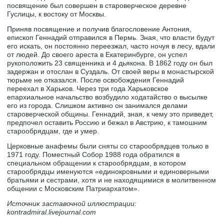
посвящение был совершен в староверческое деревне
Гуслицы, к востоку от Москвы.
Приняв посвящение и получив благословение Антония,
епископ Геннадий отправился в Пермь. Зная, что власти будут
его искать, он постоянно переезжал, часто ночуя в лесу, вдали
от людей. До своего ареста в Екатеринбурге, он успел
рукоположить 23 священника и 4 дьякона. В 1862 году он был
задержан и отослан в Суздаль. От своей веры в монастырской
тюрьме не отказался. После освобождения Геннадий
переехал в Харьков. Через три года Харьковское
епархиальное начальство возбудило ходатайство о высылке
его из города. Слишком активно он занимался делами
староверческой общины. Геннадий, зная, к чему это приведет,
предпочел оставить Россию и бежал в Австрию, к тамошним
старообрядцам, где и умер.
Церковные анафемы были сняты со старообрядцев только в
1971 году. Поместный Собор 1988 года обратился в
специальном обращении к старообрядцам, в котором
старообрядцы именуются «единокровными и единоверными
братьями и сестрами, хотя и не находящимися в молитвенном
общении с Московским Патриархатом».
Источник заставочной иллюстрации:
kontradmiral.livejournal.com