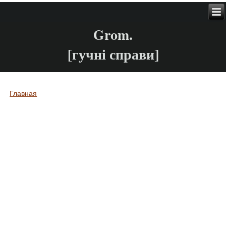
Grom.
[гучні справи]
Главная
Вы здесь