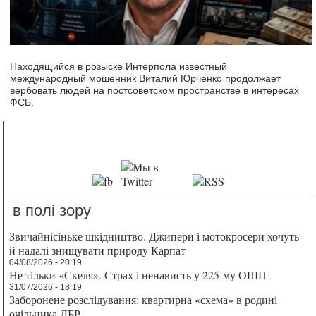
Находящийся в розыске Интерпола известный
международный мошенник Виталий Юрченко продолжает
вербовать людей на постсоветском пространстве в интересах
ФСБ.
в полі зору
Звичайнісіньке шкідництво. Джипери і мотокросери хочуть
й надалі знищувати природу Карпат
04/08/2026 - 20:19
Не тільки «Скеля». Страх і ненависть у 225-му ОШП
31/07/2026 - 18:19
Заборонене розслідування: квартирна «схема» в родині
очільника ДБР