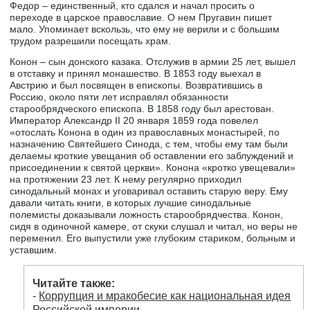
Федор – единственный, кто сдался и начал просить о
переходе в царское православие. О нем Пругавин пишет
мало. Упоминает вскользь, что ему не верили и с большим
трудом разрешили посещать храм.
Конон – сын донского казака. Отслужив в армии 25 лет, вышел
в отставку и принял монашество. В 1853 году выехал в
Австрию и был посвящен в епископы. Возвратившись в
Россию, около пяти лет исправлял обязанности
старообрядческого епископа. В 1858 году был арестован.
Император Александр II 20 января 1859 года повелел
«отослать Конона в один из православных монастырей, по
назначению Святейшего Синода, с тем, чтобы ему там были
делаемы кроткие увещания об оставлении его заблуждений и
присоединении к святой церкви». Конона «кротко увещевали»
на протяжении 23 лет. К нему регулярно приходил
синодальный монах и уговаривал оставить старую веру. Ему
давали читать книги, в которых лучшие синодальные
полемисты доказывали ложность старообрядчества. Конон,
сидя в одиночной камере, от скуки слушал и читал, но веры не
переменил. Его выпустили уже глубоким стариком, больным и
уставшим.
Читайте также:
-
Коррупция и мракобесие как национальная идея
Российской империи