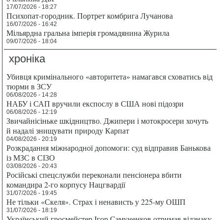
17/07/2026 - 18:27
Психопат-городник. Портрет комбрига Лучанова
16/07/2026 - 16:42
Мільярдна гральна імперія громадянина Журила
09/07/2026 - 18:04
хроніка
Убивця кримінального «авторитета» намагався сховатись від
тюрми в ЗСУ
06/08/2026 - 14:28
НАБУ і САП вручили експослу в США нові підозри
06/08/2026 - 12:19
Звичайнісіньке шкідництво. Джипери і мотокросери хочуть
й надалі знищувати природу Карпат
04/08/2026 - 20:19
Розкрадання міжнародної допомоги: суд відправив Банькова
із МЗС в СІЗО
03/08/2026 - 20:43
Російські спецслужби переконали пенсіонера вбити
командира 2-го корпусу Нацгвардії
31/07/2026 - 19:45
Не тільки «Скеля». Страх і ненависть у 225-му ОШП
31/07/2026 - 18:19
Український гросмейстер Ігор Самуненков отримав відзнаку