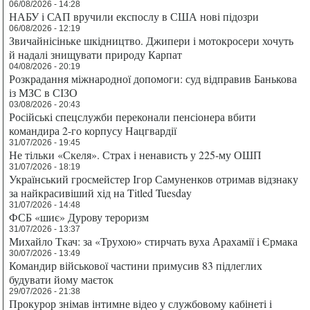
06/08/2026 - 14:28
НАБУ і САП вручили експослу в США нові підозри
06/08/2026 - 12:19
Звичайнісіньке шкідництво. Джипери і мотокросери хочуть
й надалі знищувати природу Карпат
04/08/2026 - 20:19
Розкрадання міжнародної допомоги: суд відправив Банькова
із МЗС в СІЗО
03/08/2026 - 20:43
Російські спецслужби переконали пенсіонера вбити
командира 2-го корпусу Нацгвардії
31/07/2026 - 19:45
Не тільки «Скеля». Страх і ненависть у 225-му ОШП
31/07/2026 - 18:19
Український гросмейстер Ігор Самуненков отримав відзнаку
за найкрасивіший хід на Titled Tuesday
31/07/2026 - 14:48
ФСБ «шиє» Дурову тероризм
31/07/2026 - 13:37
Михайло Ткач: за «Трухою» стирчать вуха Арахамії і Єрмака
30/07/2026 - 13:49
Командир військової частини примусив 83 підлеглих
будувати йому маєток
29/07/2026 - 21:38
Прокурор знімав інтимне відео у службовому кабінеті і