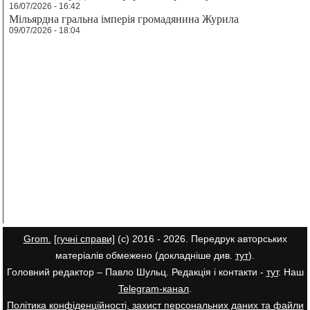
16/07/2026 - 16:42
Мільярдна гральна імперія громадянина Журила
09/07/2026 - 18:04
Grom.
[гучні справи]
(с) 2016 - 2026. Передрук авторських
матеріалів обмежено (докладніше див.
тут
).
Головний редактор – Павло Шульц. Редакція і контакти -
тут
. Наш
Telegram-канал
.
Політика конфіденційності, захист персональних даних та файли