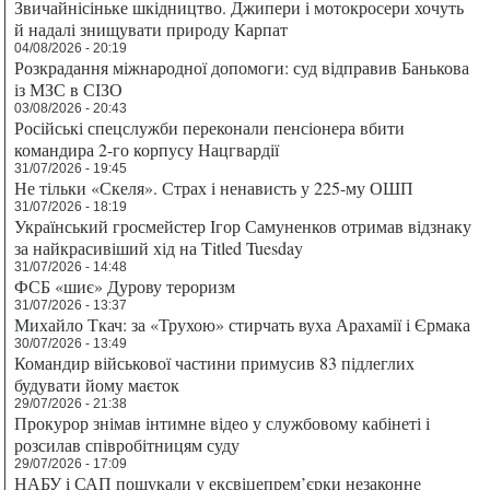
Звичайнісіньке шкідництво. Джипери і мотокросери хочуть
й надалі знищувати природу Карпат
04/08/2026 - 20:19
Розкрадання міжнародної допомоги: суд відправив Банькова
із МЗС в СІЗО
03/08/2026 - 20:43
Російські спецслужби переконали пенсіонера вбити
командира 2-го корпусу Нацгвардії
31/07/2026 - 19:45
Не тільки «Скеля». Страх і ненависть у 225-му ОШП
31/07/2026 - 18:19
Український гросмейстер Ігор Самуненков отримав відзнаку
за найкрасивіший хід на Titled Tuesday
31/07/2026 - 14:48
ФСБ «шиє» Дурову тероризм
31/07/2026 - 13:37
Михайло Ткач: за «Трухою» стирчать вуха Арахамії і Єрмака
30/07/2026 - 13:49
Командир військової частини примусив 83 підлеглих
будувати йому маєток
29/07/2026 - 21:38
Прокурор знімав інтимне відео у службовому кабінеті і
розсилав співробітницям суду
29/07/2026 - 17:09
НАБУ і САП пошукали у ексвіцепрем’єрки незаконне