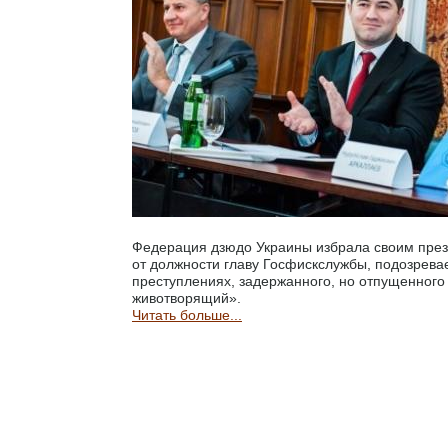
Федерация дзюдо Украины избрала своим през
от должности главу Госфискслужбы, подозрева
преступлениях, задержанного, но отпущенного
животворящий».
Читать больше...