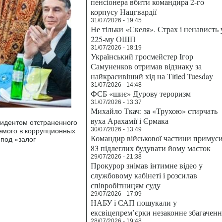
пенсіонера вбити командира 2-го
корпусу Нацгвардії
31/07/2026 - 19:45
Не тільки «Скеля». Страх і ненависть 
225-му ОШП
31/07/2026 - 18:19
Український гросмейстер Ігор
Самуненков отримав відзнаку за
найкрасивіший хід на Titled Tuesday
31/07/2026 - 14:48
ФСБ «шиє» Дурову тероризм
31/07/2026 - 13:37
Михайло Ткач: за «Трухою» стирчать
вуха Арахамії і Єрмака
идентом отстраненного
30/07/2026 - 13:49
емого в коррупционных
Командир військової частини примус
 под «залог
83 підлеглих будувати йому маєток
29/07/2026 - 21:38
Прокурор знімав інтимне відео у
службовому кабінеті і розсилав
співробітницям суду
29/07/2026 - 17:09
НАБУ і САП пошукали у
ексвіцепрем’єрки незаконне збагаченн
28/07/2026 - 19:48