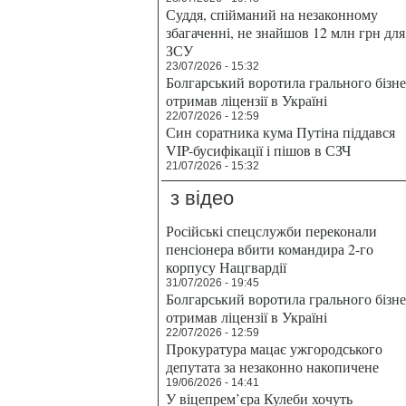
Суддя, спійманий на незаконному
збагаченні, не знайшов 12 млн грн для
ЗСУ
23/07/2026 - 15:32
Болгарський воротила грального бізн
отримав ліцензії в Україні
22/07/2026 - 12:59
Син соратника кума Путіна піддався
VIP-бусифікації і пішов в СЗЧ
21/07/2026 - 15:32
з відео
Російські спецслужби переконали
пенсіонера вбити командира 2-го
корпусу Нацгвардії
31/07/2026 - 19:45
Болгарський воротила грального бізн
отримав ліцензії в Україні
22/07/2026 - 12:59
Прокуратура мацає ужгородського
депутата за незаконно накопичене
19/06/2026 - 14:41
У віцепрем’єра Кулеби хочуть