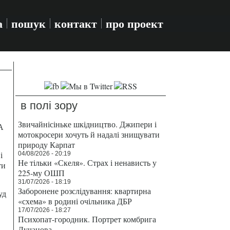
а
пошук
контакт
про проект
в полі зору
Звичайнісіньке шкідництво. Джипери і
А
мотокросери хочуть й надалі знищувати
природу Карпат
і
04/08/2026 - 20:19
Не тільки «Скеля». Страх і ненависть у
ти
225-му ОШП
31/07/2026 - 18:19
Заборонене розслідування: квартирна
уд
«схема» в родині очільника ДБР
17/07/2026 - 18:27
Психопат-городник. Портрет комбрига
Лучанова