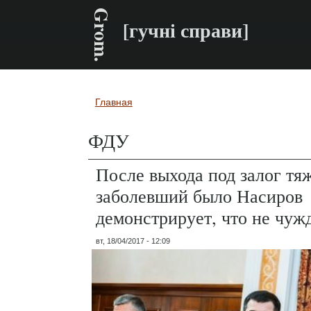
Grom.
[гучні справи]
Главная
Вы здесь
ФДУ
После выхода под залог тя
заболевший было Насиров
демонстрирует, что не чуж
вт, 18/04/2017 - 12:09