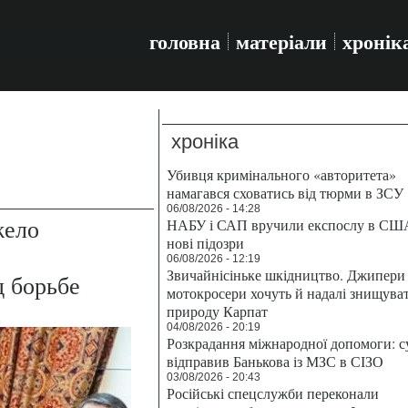
головна
матеріали
хронік
хроніка
Убивця кримінального «авторитета»
намагався сховатись від тюрми в ЗСУ
06/08/2026 - 14:28
жело
НАБУ і САП вручили експослу в СШ
нові підозри
06/08/2026 - 12:19
Звичайнісіньке шкідництво. Джипери 
д борьбе
мотокросери хочуть й надалі знищува
природу Карпат
04/08/2026 - 20:19
Розкрадання міжнародної допомоги: с
відправив Банькова із МЗС в СІЗО
03/08/2026 - 20:43
Російські спецслужби переконали