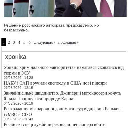
Решение российского автократа предсказуемо, но
безрассудно.
Страницы
1
2
3
4
5
6
следующая ›
последняя »
хроніка
Убивця кримінального «авторитета» намагався сховатись від
тюрми в ЗСУ
06/08/2026 - 14:28
НАБУ і САП вручили експослу в США нові підозри
06/08/2026 - 12:19
Звичайнісіньке шкідництво. Джипери і мотокросери хочуть
й надалі знищувати природу Карпат
04/08/2026 - 20:19
Розкрадання міжнародної допомоги: суд відправив Банькова
із МЗС в СІЗО
03/08/2026 - 20:43
Російські спецслужби переконали пенсіонера вбити