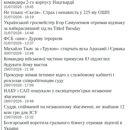
командира 2-го корпусу Нацгвардії
31/07/2026 - 19:45
Не тільки «Скеля». Страх і ненависть у 225-му ОШП
31/07/2026 - 18:19
Український гросмейстер Ігор Самуненков отримав відзнаку
за найкрасивіший хід на Titled Tuesday
31/07/2026 - 14:48
ФСБ «шиє» Дурову тероризм
31/07/2026 - 13:37
Михайло Ткач: за «Трухою» стирчать вуха Арахамії і Єрмака
30/07/2026 - 13:49
Командир військової частини примусив 83 підлеглих
будувати йому маєток
29/07/2026 - 21:38
Прокурор знімав інтимне відео у службовому кабінеті і
розсилав співробітницям суду
29/07/2026 - 17:09
НАБУ і САП пошукали у ексвіцепрем’єрки незаконне
збагачення
28/07/2026 - 19:48
Суддя, спійманий на незаконному збагаченні, не знайшов 12
млн грн для ЗСУ
23/07/2026 - 15:32
Болгарський воротила грального бізнесу отримав ліцензії в
Україні