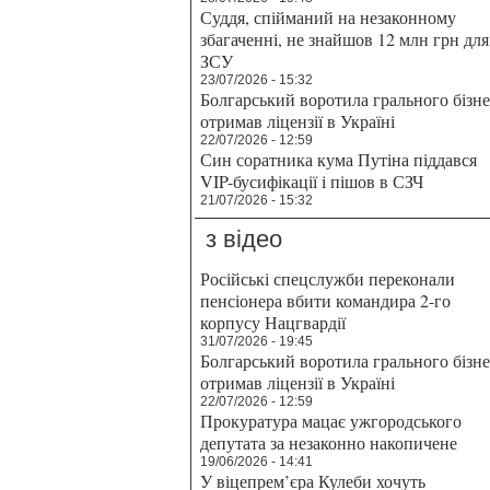
Суддя, спійманий на незаконному
збагаченні, не знайшов 12 млн грн для
ЗСУ
23/07/2026 - 15:32
Болгарський воротила грального бізн
отримав ліцензії в Україні
22/07/2026 - 12:59
Син соратника кума Путіна піддався
VIP-бусифікації і пішов в СЗЧ
21/07/2026 - 15:32
з відео
Російські спецслужби переконали
пенсіонера вбити командира 2-го
корпусу Нацгвардії
31/07/2026 - 19:45
Болгарський воротила грального бізн
отримав ліцензії в Україні
22/07/2026 - 12:59
Прокуратура мацає ужгородського
депутата за незаконно накопичене
19/06/2026 - 14:41
У віцепрем’єра Кулеби хочуть