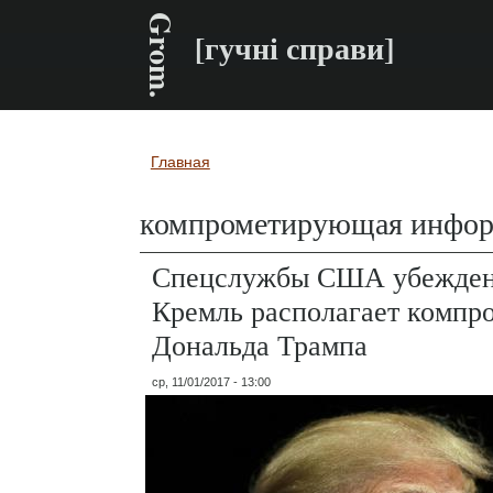
Grom.
[гучні справи]
Главная
Вы здесь
компрометирующая инфо
Спецслужбы США убежден
Кремль располагает компр
Дональда Трампа
ср, 11/01/2017 - 13:00