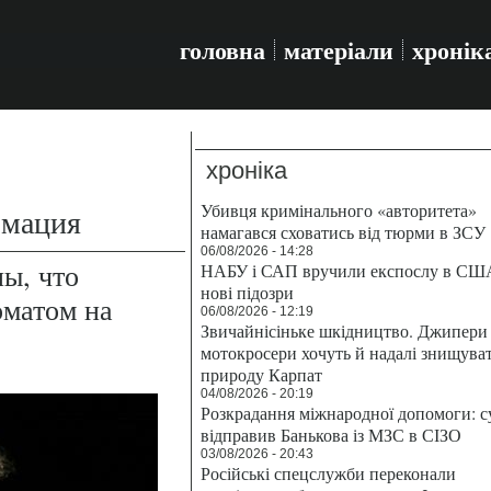
головна
матеріали
хронік
хроніка
Убивця кримінального «авторитета»
рмация
намагався сховатись від тюрми в ЗСУ
06/08/2026 - 14:28
ы, что
НАБУ і САП вручили експослу в СШ
нові підозри
оматом на
06/08/2026 - 12:19
Звичайнісіньке шкідництво. Джипери 
мотокросери хочуть й надалі знищува
природу Карпат
04/08/2026 - 20:19
Розкрадання міжнародної допомоги: с
відправив Банькова із МЗС в СІЗО
03/08/2026 - 20:43
Російські спецслужби переконали