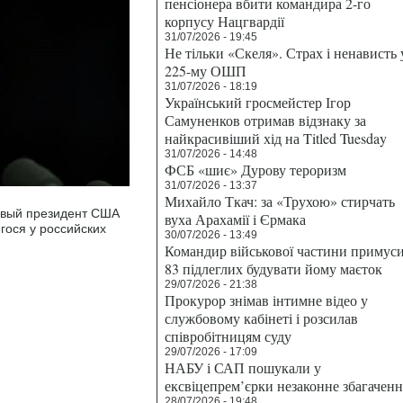
пенсіонера вбити командира 2-го
корпусу Нацгвардії
31/07/2026 - 19:45
Не тільки «Скеля». Страх і ненависть 
225-му ОШП
31/07/2026 - 18:19
Український гросмейстер Ігор
Самуненков отримав відзнаку за
найкрасивіший хід на Titled Tuesday
31/07/2026 - 14:48
ФСБ «шиє» Дурову тероризм
31/07/2026 - 13:37
Михайло Ткач: за «Трухою» стирчать
овый президент США
вуха Арахамії і Єрмака
гося у российских
30/07/2026 - 13:49
Командир військової частини примус
83 підлеглих будувати йому маєток
29/07/2026 - 21:38
Прокурор знімав інтимне відео у
службовому кабінеті і розсилав
співробітницям суду
29/07/2026 - 17:09
НАБУ і САП пошукали у
ексвіцепрем’єрки незаконне збагаченн
28/07/2026 - 19:48