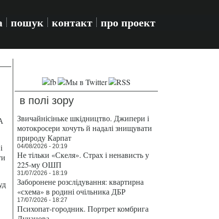
а
пошук
контакт
про проект
в полі зору
Звичайнісіньке шкідництво. Джипери і
А
мотокросери хочуть й надалі знищувати
природу Карпат
і
04/08/2026 - 20:19
Не тільки «Скеля». Страх і ненависть у
ти
225-му ОШП
31/07/2026 - 18:19
Заборонене розслідування: квартирна
уд
«схема» в родині очільника ДБР
17/07/2026 - 18:27
Психопат-городник. Портрет комбрига
Лучанова