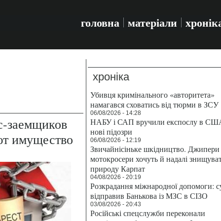
головна
матеріали
хронік
хроніка
Убивця кримінального «авторитета»
намагався сховатись від тюрми в ЗСУ
06/08/2026 - 14:28
с-заемщиков
НАБУ і САП вручили експослу в СШ
нові підозри
ют имущество
06/08/2026 - 12:19
Звичайнісіньке шкідництво. Джипери 
мотокросери хочуть й надалі знищува
природу Карпат
04/08/2026 - 20:19
Розкрадання міжнародної допомоги: с
відправив Банькова із МЗС в СІЗО
03/08/2026 - 20:43
Російські спецслужби переконали