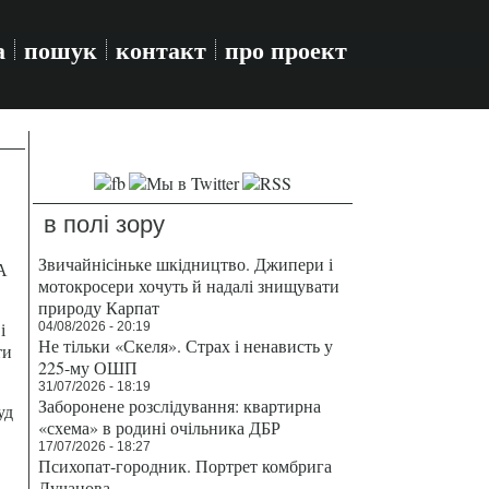
а
пошук
контакт
про проект
в полі зору
Звичайнісіньке шкідництво. Джипери і
А
мотокросери хочуть й надалі знищувати
природу Карпат
і
04/08/2026 - 20:19
Не тільки «Скеля». Страх і ненависть у
ти
225-му ОШП
31/07/2026 - 18:19
Заборонене розслідування: квартирна
уд
«схема» в родині очільника ДБР
17/07/2026 - 18:27
Психопат-городник. Портрет комбрига
Лучанова