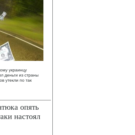
дому украинцу
ил деньги из страны
в утекли по так
атюка опять
таки настоял