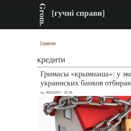
Grom.
[гучні справи]
Главная
Вы здесь
кредити
Гримасы «крымнаша»: у эк
украинских банков отбира
ср, 08/02/2017 - 02:38