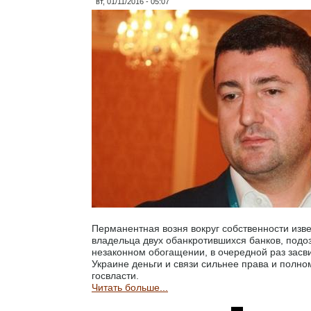
вт, 01/11/2016 - 05:07
Перманентная возня вокруг собственности изв
владельца двух обанкротившихся банков, подо
незаконном обогащении, в очередной раз засви
Украине деньги и связи сильнее права и полно
госвласти.
Читать больше...