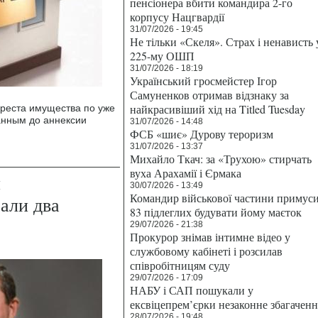
пенсіонера вбити командира 2-го
корпусу Нацгвардії
31/07/2026 - 19:45
Не тільки «Скеля». Страх і ненависть 
225-му ОШП
31/07/2026 - 18:19
Український гросмейстер Ігор
Самуненков отримав відзнаку за
найкрасивіший хід на Titled Tuesday
ареста имущества по уже
анным до аннексии
31/07/2026 - 14:48
ФСБ «шиє» Дурову тероризм
31/07/2026 - 13:37
Михайло Ткач: за «Трухою» стирчать
вуха Арахамії і Єрмака
и
30/07/2026 - 13:49
Командир військової частини примус
али два
83 підлеглих будувати йому маєток
29/07/2026 - 21:38
Прокурор знімав інтимне відео у
службовому кабінеті і розсилав
співробітницям суду
29/07/2026 - 17:09
НАБУ і САП пошукали у
ексвіцепрем’єрки незаконне збагаченн
28/07/2026 - 19:48