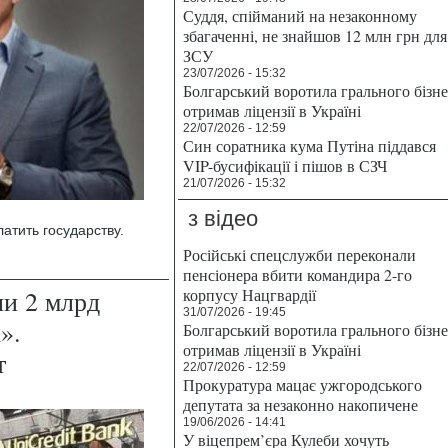
Суддя, спійманий на незаконному
збагаченні, не знайшов 12 млн грн для
ЗСУ
23/07/2026 - 15:32
Болгарський воротила грального бізн
отримав ліцензії в Україні
22/07/2026 - 12:59
Син соратника кума Путіна піддався
VIP-бусифікації і пішов в СЗЧ
21/07/2026 - 15:32
з відео
атить государству.
Російські спецслужби переконали
пенсіонера вбити командира 2-го
и 2 млрд
корпусу Нацгвардії
31/07/2026 - 19:45
».
Болгарський воротила грального бізн
отримав ліцензії в Україні
т
22/07/2026 - 12:59
Прокуратура мацає ужгородського
депутата за незаконно накопичене
19/06/2026 - 14:41
У віцепрем’єра Кулеби хочуть