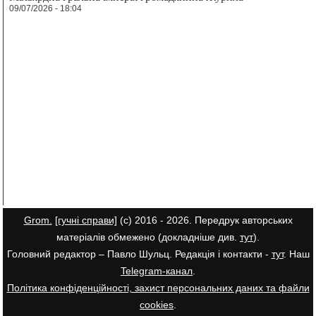
09/07/2026 - 18:04
Grom.
[гучні справи]
(с) 2016 - 2026. Передрук авторських
матеріалів обмежено (докладніше див.
тут
).
Головний редактор – Павло Шульц. Редакція і контакти -
тут
. Наш
Telegram-канал
.
Політика конфіденційності, захист персональних даних та файли
cookies
.