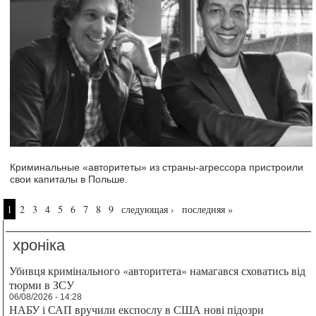
Криминальные «авторитеты» из страны-агрессора пристроили
свои капиталы в Польше.
Страницы
1
2
3
4
5
6
7
8
9
следующая ›
последняя »
хроніка
Убивця кримінального «авторитета» намагався сховатись від
тюрми в ЗСУ
06/08/2026 - 14:28
НАБУ і САП вручили експослу в США нові підозри