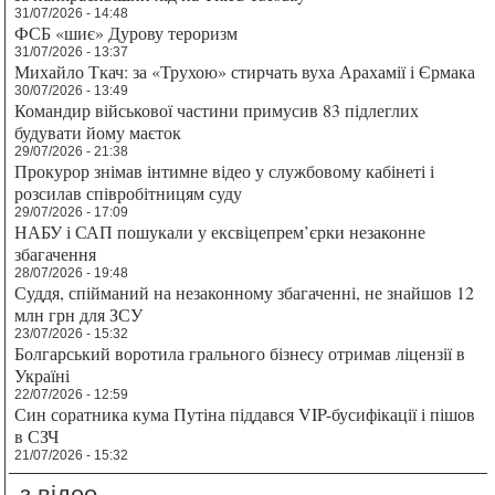
31/07/2026 - 14:48
ФСБ «шиє» Дурову тероризм
31/07/2026 - 13:37
Михайло Ткач: за «Трухою» стирчать вуха Арахамії і Єрмака
30/07/2026 - 13:49
Командир військової частини примусив 83 підлеглих
будувати йому маєток
29/07/2026 - 21:38
Прокурор знімав інтимне відео у службовому кабінеті і
розсилав співробітницям суду
29/07/2026 - 17:09
НАБУ і САП пошукали у ексвіцепрем’єрки незаконне
збагачення
28/07/2026 - 19:48
Суддя, спійманий на незаконному збагаченні, не знайшов 12
млн грн для ЗСУ
23/07/2026 - 15:32
Болгарський воротила грального бізнесу отримав ліцензії в
Україні
22/07/2026 - 12:59
Син соратника кума Путіна піддався VIP-бусифікації і пішов
в СЗЧ
21/07/2026 - 15:32
з відео