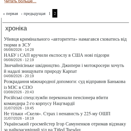
Читать больше...
Страницы
« первая
‹ предыдущая
1
2
хроніка
Убивця кримінального «авторитета» намагався сховатись від
тюрми в ЗСУ
06/08/2026 - 14:28
НАБУ і САП вручили експослу в США нові підозри
06/08/2026 - 12:19
Звичайнісіньке шкідництво. Джипери і мотокросери хочуть
й надалі знищувати природу Карпат
04/08/2026 - 20:19
Розкрадання міжнародної допомоги: суд відправив Банькова
із МЗС в СІЗО
03/08/2026 - 20:43
Російські спецслужби переконали пенсіонера вбити
командира 2-го корпусу Нацгвардії
31/07/2026 - 19:45
Не тільки «Скеля». Страх і ненависть у 225-му ОШП
31/07/2026 - 18:19
Український гросмейстер Ігор Самуненков отримав відзнаку
за найкрасивіший хід на Titled Tuesday