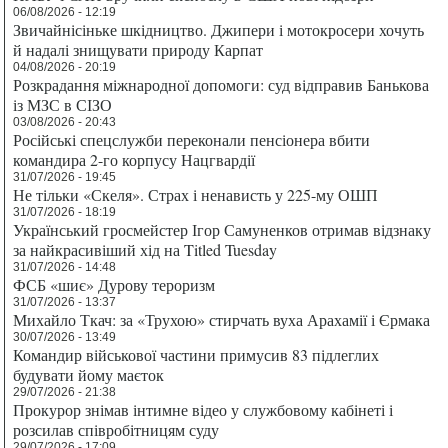
06/08/2026 - 12:19
Звичайнісіньке шкідництво. Джипери і мотокросери хочуть
й надалі знищувати природу Карпат
04/08/2026 - 20:19
Розкрадання міжнародної допомоги: суд відправив Банькова
із МЗС в СІЗО
03/08/2026 - 20:43
Російські спецслужби переконали пенсіонера вбити
командира 2-го корпусу Нацгвардії
31/07/2026 - 19:45
Не тільки «Скеля». Страх і ненависть у 225-му ОШП
31/07/2026 - 18:19
Український гросмейстер Ігор Самуненков отримав відзнаку
за найкрасивіший хід на Titled Tuesday
31/07/2026 - 14:48
ФСБ «шиє» Дурову тероризм
31/07/2026 - 13:37
Михайло Ткач: за «Трухою» стирчать вуха Арахамії і Єрмака
30/07/2026 - 13:49
Командир військової частини примусив 83 підлеглих
будувати йому маєток
29/07/2026 - 21:38
Прокурор знімав інтимне відео у службовому кабінеті і
розсилав співробітницям суду
29/07/2026 - 17:09