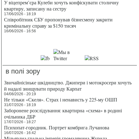
У віцепрем’єра Кулеби хочуть конфіскувати столичну
квартиру, записану на сестру
17/06/2026 - 18:19
Співробітник СБУ пропонував бізнесмену закрити
кримінальну справу за $150 тисяч
16/06/2026 - 16:56
в полі зору
Звичайнісіньке шкідництво. Джипери і мотокросери хочуть
й надалі знищувати природу Карпат
04/08/2026 - 20:19
Не тільки «Скеля». Страх і ненависть у 225-му ОШП
31/07/2026 - 18:19
Заборонене розслідування: квартирна «схема» в родині
очільника ДБР
17/07/2026 - 18:27
Психопат-городник. Портрет комбрига Лучанова
16/07/2026 - 16:42
Мільярдна гральна імперія громадянина Журила