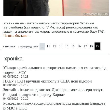
Угнанные на «материковой» части территории Украины
автомобили (как правило, VIP-класса) регистрировали как
машины аналогичных марок, внесенные в крымскую базу ГАИ.
Читать больше...
Страницы
« первая
‹ предыдущая
11
12
13
14
15
16
17
18
19
…
хроніка
Убивця кримінального «авторитета» намагався сховатись від
тюрми в ЗСУ
06/08/2026 - 14:28
НАБУ і САП вручили експослу в США нові підозри
06/08/2026 - 12:19
Звичайнісіньке шкідництво. Джипери і мотокросери хочуть
й надалі знищувати природу Карпат
04/08/2026 - 20:19
Розкрадання міжнародної допомоги: суд відправив Банькова
із МЗС в СІЗО