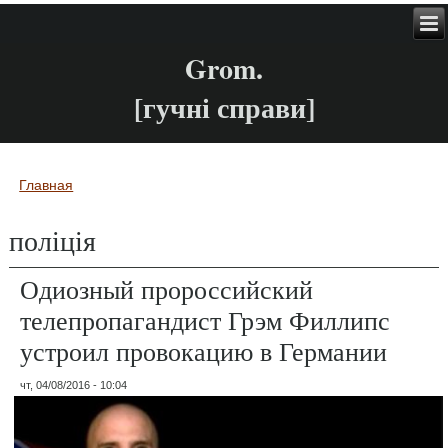
Grom.
[гучні справи]
Главная
Вы здесь
поліція
Одиозный пророссийский
телепропагандист Грэм Филлипс
устроил провокацию в Германии
чт, 04/08/2016 - 10:04