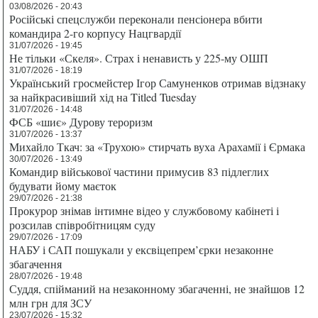
03/08/2026 - 20:43
Російські спецслужби переконали пенсіонера вбити
командира 2-го корпусу Нацгвардії
31/07/2026 - 19:45
Не тільки «Скеля». Страх і ненависть у 225-му ОШП
31/07/2026 - 18:19
Український гросмейстер Ігор Самуненков отримав відзнаку
за найкрасивіший хід на Titled Tuesday
31/07/2026 - 14:48
ФСБ «шиє» Дурову тероризм
31/07/2026 - 13:37
Михайло Ткач: за «Трухою» стирчать вуха Арахамії і Єрмака
30/07/2026 - 13:49
Командир військової частини примусив 83 підлеглих
будувати йому маєток
29/07/2026 - 21:38
Прокурор знімав інтимне відео у службовому кабінеті і
розсилав співробітницям суду
29/07/2026 - 17:09
НАБУ і САП пошукали у ексвіцепрем’єрки незаконне
збагачення
28/07/2026 - 19:48
Суддя, спійманий на незаконному збагаченні, не знайшов 12
млн грн для ЗСУ
23/07/2026 - 15:32