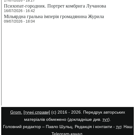
17/07/2026 - 18:27
Психопат-городник. Портрет комбрига Лучанова
16/07/2026 - 16:42
Мільярдна гральна імперія громадянина Журила
09/07/2026 - 18:04
Grom.
[гучні справи]
(с) 2016 - 2026. Передрук авторських
матеріалів обмежено (докладніше див.
тут
).
Головний редактор – Павло Шульц. Редакція і контакти -
тут
. Наш
Telegram-канал
.