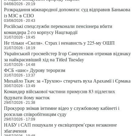
04/08/2026 - 20:19
Розкрадання міжнародної допомоги: суд відправив Банькова
із МЗС в СІЗО
03/08/2026 - 20:43
Російські спецслужби переконали пенсіонера вбити
командира 2-го корпусу Нацгвардії
31/07/2026 - 19:45
Не тільки «Скеля». Страх і ненависть у 225-му ОШП
31/07/2026 - 18:19
Український гросмейстер Ігор Самуненков отримав відзнаку
за найкрасивіший хід на Titled Tuesday
31/07/2026 - 14:48
ФСБ «шиє» Дурову тероризм
31/07/2026 - 13:37
Михайло Ткач: за «Трухою» стирчать вуха Арахамії і Єрмака
30/07/2026 - 13:49
Командир військової частини примусив 83 підлеглих
будувати йому маєток
29/07/2026 - 21:38
Прокурор знімав інтимне відео у службовому кабінеті і
розсилав співробітницям суду
29/07/2026 - 17:09
НАБУ і САП пошукали у ексвіцепрем’єрки незаконне
збагачення
28/07/2026 - 19:48