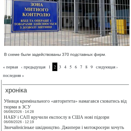
В схеме были задействованы 370 подставных фирм.
Страницы
« первая
‹ предыдущая
1
2
3
4
5
6
7
8
9
следующая ›
последняя »
хроніка
Убивця кримінального «авторитета» намагався сховатись від
тюрми в ЗСУ
06/08/2026 - 14:28
НАБУ і САП вручили експослу в США нові підозри
06/08/2026 - 12:19
Звичайнісіньке шкідництво. Джипери і мотокросери хочуть