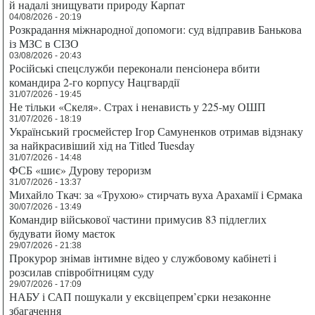
й надалі знищувати природу Карпат
04/08/2026 - 20:19
Розкрадання міжнародної допомоги: суд відправив Банькова
із МЗС в СІЗО
03/08/2026 - 20:43
Російські спецслужби переконали пенсіонера вбити
командира 2-го корпусу Нацгвардії
31/07/2026 - 19:45
Не тільки «Скеля». Страх і ненависть у 225-му ОШП
31/07/2026 - 18:19
Український гросмейстер Ігор Самуненков отримав відзнаку
за найкрасивіший хід на Titled Tuesday
31/07/2026 - 14:48
ФСБ «шиє» Дурову тероризм
31/07/2026 - 13:37
Михайло Ткач: за «Трухою» стирчать вуха Арахамії і Єрмака
30/07/2026 - 13:49
Командир військової частини примусив 83 підлеглих
будувати йому маєток
29/07/2026 - 21:38
Прокурор знімав інтимне відео у службовому кабінеті і
розсилав співробітницям суду
29/07/2026 - 17:09
НАБУ і САП пошукали у ексвіцепрем’єрки незаконне
збагачення