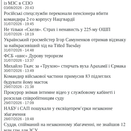
із МЗС в СІЗО
03/08/2026 - 20:43
Російські спецслужби переконали пенсіонера вбити
командира 2-го корпусу Нацгвардії
31/07/2026 - 19:45
Не тільки «Скеля». Страх і ненависть у 225-му ОШП
31/07/2026 - 18:19
Український гросмейстер Ігор Самуненков отримав відзнаку
за найкрасивіший хід на Titled Tuesday
31/07/2026 - 14:48
ФСБ «шиє» Дурову тероризм
31/07/2026 - 13:37
Михайло Ткач: за «Трухою» стирчать вуха Арахамії і Єрмака
30/07/2026 - 13:49
Командир військової частини примусив 83 підлеглих
будувати йому маєток
29/07/2026 - 21:38
Прокурор знімав інтимне відео у службовому кабінеті і
розсилав співробітницям суду
29/07/2026 - 17:09
НАБУ і САП пошукали у ексвіцепрем’єрки незаконне
збагачення
28/07/2026 - 19:48
Суддя, спійманий на незаконному збагаченні, не знайшов 12
млн грн для ЗСУ