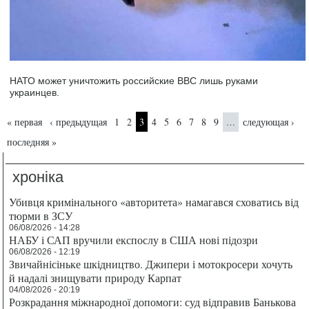
НАТО может уничтожить российские ВВС лишь руками
украинцев.
Страницы
« первая
‹ предыдущая
1
2
3
4
5
6
7
8
9
следующая ›
…
последняя »
хроніка
Убивця кримінального «авторитета» намагався сховатись від
тюрми в ЗСУ
06/08/2026 - 14:28
НАБУ і САП вручили експослу в США нові підозри
06/08/2026 - 12:19
Звичайнісіньке шкідництво. Джипери і мотокросери хочуть
й надалі знищувати природу Карпат
04/08/2026 - 20:19
Розкрадання міжнародної допомоги: суд відправив Банькова