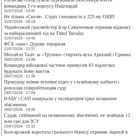
командира 2-го корпусу Нацгвардії
31/07/2026 - 19:45
Не тільки «Скеля». Страх і ненависть у 225-му ОШП
31/07/2026 - 18:19
Український гросмейстер Ігор Самуненков отримав відзнаку
за найкрасивіший хід на Titled Tuesday
31/07/2026 - 14:48
ФСБ «шиє» Дурову тероризм
31/07/2026 - 13:37
Михайло Ткач: за «Трухою» стирчать вуха Арахамії і Єрмака
30/07/2026 - 13:49
Командир військової частини примусив 83 підлеглих
будувати йому маєток
29/07/2026 - 21:38
Прокурор знімав інтимне відео у службовому кабінеті і
розсилав співробітницям суду
29/07/2026 - 17:09
НАБУ і САП пошукали у ексвіцепрем’єрки незаконне
збагачення
28/07/2026 - 19:48
Суддя, спійманий на незаконному збагаченні, не знайшов 12
млн грн для ЗСУ
23/07/2026 - 15:32
Болгарський воротила грального бізнесу отримав ліцензії в