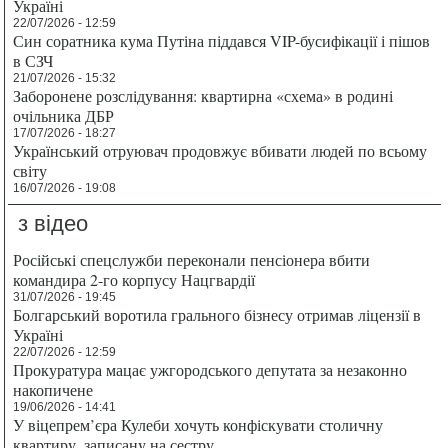
Україні
22/07/2026 - 12:59
Син соратника кума Путіна піддався VIP-бусифікації і пішов
в СЗЧ
21/07/2026 - 15:32
Заборонене розслідування: квартирна «схема» в родині
очільника ДБР
17/07/2026 - 18:27
Український отруювач продовжує вбивати людей по всьому
світу
16/07/2026 - 19:08
з відео
Російські спецслужби переконали пенсіонера вбити
командира 2-го корпусу Нацгвардії
31/07/2026 - 19:45
Болгарський воротила грального бізнесу отримав ліцензії в
Україні
22/07/2026 - 12:59
Прокуратура мацає ужгородського депутата за незаконно
накопичене
19/06/2026 - 14:41
У віцепрем’єра Кулеби хочуть конфіскувати столичну
квартиру, записану на сестру