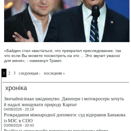
«Байден стал хвастаться, что прекратил преследование, так
что если Вы можете посмотреть на это ... Это звучит ужасно
для меня», - намекнул Трамп.
Страницы
1
2
3
следующая ›
последняя »
хроніка
Звичайнісіньке шкідництво. Джипери і мотокросери хочуть
й надалі знищувати природу Карпат
04/08/2026 - 20:19
Розкрадання міжнародної допомоги: суд відправив Банькова
із МЗС в СІЗО
03/08/2026 - 20:43
Російські спецслужби переконали пенсіонера вбити