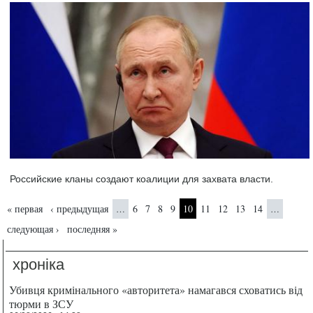
Российские кланы создают коалиции для захвата власти.
Страницы
« первая
‹ предыдущая
6
7
8
9
10
11
12
13
14
…
…
следующая ›
последняя »
хроніка
Убивця кримінального «авторитета» намагався сховатись від
тюрми в ЗСУ