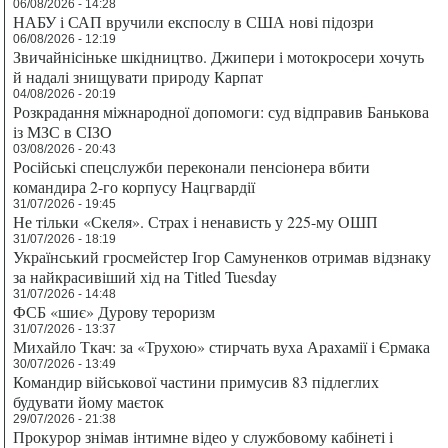
06/08/2026 - 14:28
НАБУ і САП вручили експослу в США нові підозри
06/08/2026 - 12:19
Звичайнісіньке шкідництво. Джипери і мотокросери хочуть
й надалі знищувати природу Карпат
04/08/2026 - 20:19
Розкрадання міжнародної допомоги: суд відправив Банькова
із МЗС в СІЗО
03/08/2026 - 20:43
Російські спецслужби переконали пенсіонера вбити
командира 2-го корпусу Нацгвардії
31/07/2026 - 19:45
Не тільки «Скеля». Страх і ненависть у 225-му ОШП
31/07/2026 - 18:19
Український гросмейстер Ігор Самуненков отримав відзнаку
за найкрасивіший хід на Titled Tuesday
31/07/2026 - 14:48
ФСБ «шиє» Дурову тероризм
31/07/2026 - 13:37
Михайло Ткач: за «Трухою» стирчать вуха Арахамії і Єрмака
30/07/2026 - 13:49
Командир військової частини примусив 83 підлеглих
будувати йому маєток
29/07/2026 - 21:38
Прокурор знімав інтимне відео у службовому кабінеті і