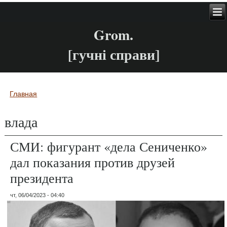
Grom.
[гучні справи]
Главная
Вы здесь
влада
СМИ: фигурант «дела Сениченко»
дал показания против друзей
президента
чт, 06/04/2023 - 04:40