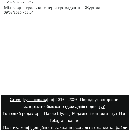
16/07/2026 - 16:42
Мільярдна гральна імперія громадянина Журила
09/07/2026 - 18:04
Grom.
[гучні справи]
(с) 2016 - 2026. Передрук авторських
матеріалів обмежено (докладніше див.
тут
).
Головний редактор – Павло Шульц. Редакція і контакти -
тут
. Наш
Telegram-канал
.
Політика конфіденційності, захист персональних даних та файли