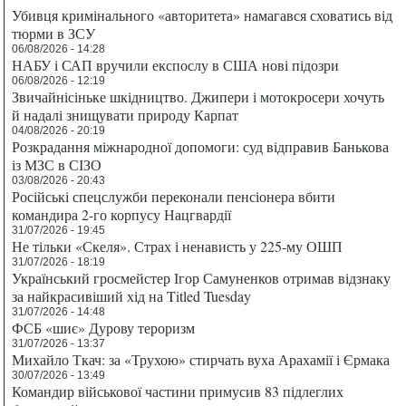
Убивця кримінального «авторитета» намагався сховатись від
тюрми в ЗСУ
06/08/2026 - 14:28
НАБУ і САП вручили експослу в США нові підозри
06/08/2026 - 12:19
Звичайнісіньке шкідництво. Джипери і мотокросери хочуть
й надалі знищувати природу Карпат
04/08/2026 - 20:19
Розкрадання міжнародної допомоги: суд відправив Банькова
із МЗС в СІЗО
03/08/2026 - 20:43
Російські спецслужби переконали пенсіонера вбити
командира 2-го корпусу Нацгвардії
31/07/2026 - 19:45
Не тільки «Скеля». Страх і ненависть у 225-му ОШП
31/07/2026 - 18:19
Український гросмейстер Ігор Самуненков отримав відзнаку
за найкрасивіший хід на Titled Tuesday
31/07/2026 - 14:48
ФСБ «шиє» Дурову тероризм
31/07/2026 - 13:37
Михайло Ткач: за «Трухою» стирчать вуха Арахамії і Єрмака
30/07/2026 - 13:49
Командир військової частини примусив 83 підлеглих