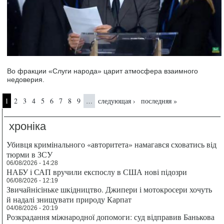
Во фракции «Слуги народа» царит атмосфера взаимного
недоверия.
Страницы
1
2
3
4
5
6
7
8
9
следующая ›
последняя »
…
хроніка
Убивця кримінального «авторитета» намагався сховатись від
тюрми в ЗСУ
06/08/2026 - 14:28
НАБУ і САП вручили експослу в США нові підозри
06/08/2026 - 12:19
Звичайнісіньке шкідництво. Джипери і мотокросери хочуть
й надалі знищувати природу Карпат
04/08/2026 - 20:19
Розкрадання міжнародної допомоги: суд відправив Банькова