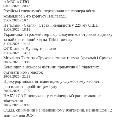
із МЗС в СІЗО
03/08/2026 - 20:43
Російські спецслужби переконали пенсіонера вбити
командира 2-го корпусу Нацгвардії
31/07/2026 - 19:45
Не тільки «Скеля». Страх і ненависть у 225-му ОШП
31/07/2026 - 18:19
Український гросмейстер Ігор Самуненков отримав відзнаку
за найкрасивіший хід на Titled Tuesday
31/07/2026 - 14:48
ФСБ «шиє» Дурову тероризм
31/07/2026 - 13:37
Михайло Ткач: за «Трухою» стирчать вуха Арахамії і Єрмака
30/07/2026 - 13:49
Командир військової частини примусив 83 підлеглих
будувати йому маєток
29/07/2026 - 21:38
Прокурор знімав інтимне відео у службовому кабінеті і
розсилав співробітницям суду
29/07/2026 - 17:09
НАБУ і САП пошукали у ексвіцепрем’єрки незаконне
збагачення
28/07/2026 - 19:48
Суддя, спійманий на незаконному збагаченні, не знайшов 12
млн грн для ЗСУ