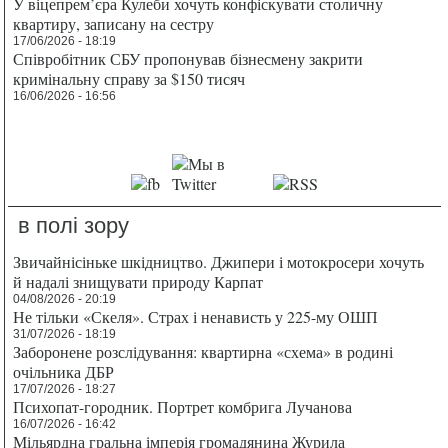
У віцепрем’єра Кулеби хочуть конфіскувати столичну
квартиру, записану на сестру
17/06/2026 - 18:19
Співробітник СБУ пропонував бізнесмену закрити
кримінальну справу за $150 тисяч
16/06/2026 - 16:56
в полі зору
Звичайнісіньке шкідництво. Джипери і мотокросери хочуть
й надалі знищувати природу Карпат
04/08/2026 - 20:19
Не тільки «Скеля». Страх і ненависть у 225-му ОШП
31/07/2026 - 18:19
Заборонене розслідування: квартирна «схема» в родині
очільника ДБР
17/07/2026 - 18:27
Психопат-городник. Портрет комбрига Лучанова
16/07/2026 - 16:42
Мільярдна гральна імперія громадянина Журила