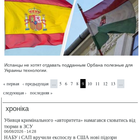
Испанцы не хотят отдавать подданным Орбана полезные для
Украины технологии.
Страницы
« первая
‹ предыдущая
5
6
7
8
9
10
11
12
13
…
…
следующая ›
последняя »
хроніка
Убивця кримінального «авторитета» намагався сховатись від
тюрми в ЗСУ
06/08/2026 - 14:28
НАБУ і САП вручили експослу в США нові підозри