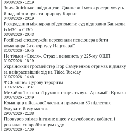
06/08/2026 - 12:19
Звичайнісіньке шкідництво. Джипери і мотокросери хочуть
й надалі знищувати природу Карпат
04/08/2026 - 20:19
Розкрадання міжнародної допомоги: суд відправив Банькова
із МЗС в СІЗО
03/08/2026 - 20:43
Російські спецслужби переконали пенсіонера вбити
командира 2-го корпусу Нацгвардії
31/07/2026 - 19:45
Не тільки «Скеля». Страх і ненависть у 225-му ОШП
31/07/2026 - 18:19
Український гросмейстер Ігор Самуненков отримав відзнаку
за найкрасивіший хід на Titled Tuesday
31/07/2026 - 14:48
ФСБ «шиє» Дурову тероризм
31/07/2026 - 13:37
Михайло Ткач: за «Трухою» стирчать вуха Арахамії і Єрмака
30/07/2026 - 13:49
Командир військової частини примусив 83 підлеглих
будувати йому маєток
29/07/2026 - 21:38
Прокурор знімав інтимне відео у службовому кабінеті і
розсилав співробітницям суду
29/07/2026 - 17:09