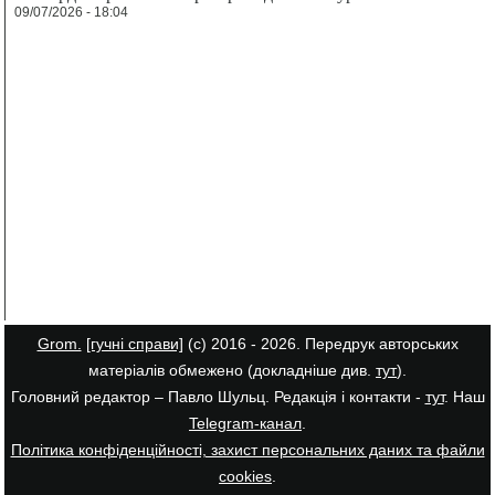
09/07/2026 - 18:04
Grom.
[гучні справи]
(с) 2016 - 2026. Передрук авторських
матеріалів обмежено (докладніше див.
тут
).
Головний редактор – Павло Шульц. Редакція і контакти -
тут
. Наш
Telegram-канал
.
Політика конфіденційності, захист персональних даних та файли
cookies
.