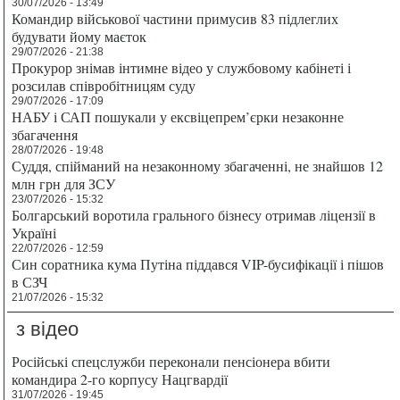
30/07/2026 - 13:49
Командир військової частини примусив 83 підлеглих
будувати йому маєток
29/07/2026 - 21:38
Прокурор знімав інтимне відео у службовому кабінеті і
розсилав співробітницям суду
29/07/2026 - 17:09
НАБУ і САП пошукали у ексвіцепрем’єрки незаконне
збагачення
28/07/2026 - 19:48
Суддя, спійманий на незаконному збагаченні, не знайшов 12
млн грн для ЗСУ
23/07/2026 - 15:32
Болгарський воротила грального бізнесу отримав ліцензії в
Україні
22/07/2026 - 12:59
Син соратника кума Путіна піддався VIP-бусифікації і пішов
в СЗЧ
21/07/2026 - 15:32
з відео
Російські спецслужби переконали пенсіонера вбити
командира 2-го корпусу Нацгвардії
31/07/2026 - 19:45