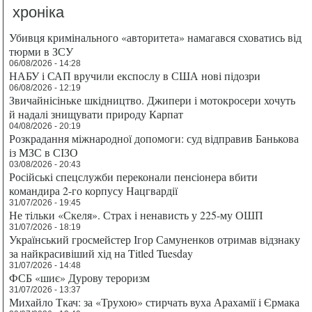
хроніка
Убивця кримінального «авторитета» намагався сховатись від
тюрми в ЗСУ
06/08/2026 - 14:28
НАБУ і САП вручили експослу в США нові підозри
06/08/2026 - 12:19
Звичайнісіньке шкідництво. Джипери і мотокросери хочуть
й надалі знищувати природу Карпат
04/08/2026 - 20:19
Розкрадання міжнародної допомоги: суд відправив Банькова
із МЗС в СІЗО
03/08/2026 - 20:43
Російські спецслужби переконали пенсіонера вбити
командира 2-го корпусу Нацгвардії
31/07/2026 - 19:45
Не тільки «Скеля». Страх і ненависть у 225-му ОШП
31/07/2026 - 18:19
Український гросмейстер Ігор Самуненков отримав відзнаку
за найкрасивіший хід на Titled Tuesday
31/07/2026 - 14:48
ФСБ «шиє» Дурову тероризм
31/07/2026 - 13:37
Михайло Ткач: за «Трухою» стирчать вуха Арахамії і Єрмака