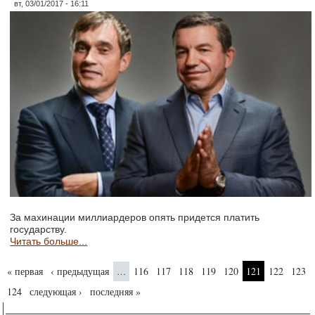
вт, 03/01/2017 - 16:11
За махинации миллиардеров опять придется платить
государству.
Читать больше...
Страницы
« первая
‹ предыдущая
116
117
118
119
120
121
122
123
…
124
следующая ›
последняя »