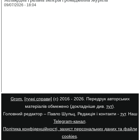
09/07/2026 - 18:04
Grom.
[гучні справи]
(с) 2016 - 2026. Передрук авторських
матеріалів обмежено (докладніше див.
тут
).
Головний редактор – Павло Шульц. Редакція і контакти -
тут
. Наш
Telegram-канал
.
Політика конфіденційності, захист персональних даних та файли
cookies
.