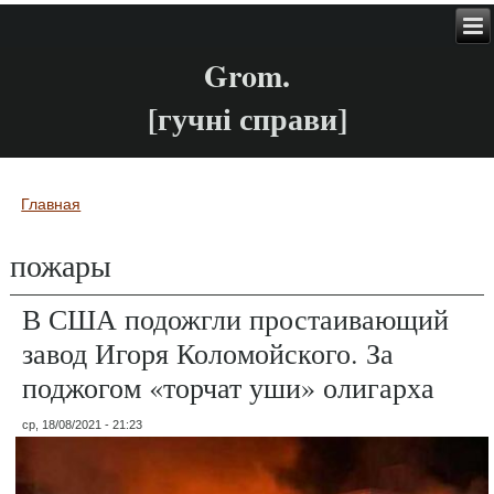
Grom.
[гучні справи]
Главная
Вы здесь
пожары
В США подожгли простаивающий
завод Игоря Коломойского. За
поджогом «торчат уши» олигарха
ср, 18/08/2021 - 21:23