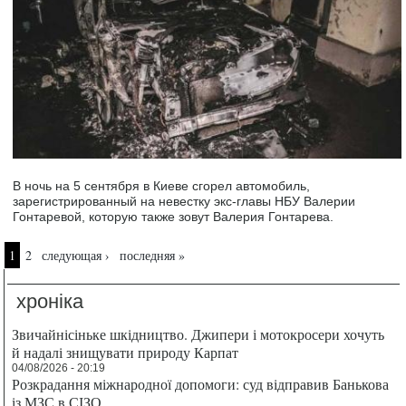
В ночь на 5 сентября в Киеве сгорел автомобиль,
зарегистрированный на невестку экс-главы НБУ Валерии
Гонтаревой, которую также зовут Валерия Гонтарева.
Страницы
1
2
следующая ›
последняя »
хроніка
Звичайнісіньке шкідництво. Джипери і мотокросери хочуть
й надалі знищувати природу Карпат
04/08/2026 - 20:19
Розкрадання міжнародної допомоги: суд відправив Банькова
із МЗС в СІЗО