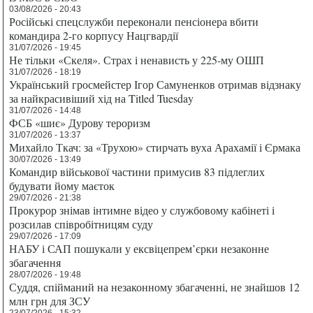
03/08/2026 - 20:43
Російські спецслужби переконали пенсіонера вбити
командира 2-го корпусу Нацгвардії
31/07/2026 - 19:45
Не тільки «Скеля». Страх і ненависть у 225-му ОШП
31/07/2026 - 18:19
Український гросмейстер Ігор Самуненков отримав відзнаку
за найкрасивіший хід на Titled Tuesday
31/07/2026 - 14:48
ФСБ «шиє» Дурову тероризм
31/07/2026 - 13:37
Михайло Ткач: за «Трухою» стирчать вуха Арахамії і Єрмака
30/07/2026 - 13:49
Командир військової частини примусив 83 підлеглих
будувати йому маєток
29/07/2026 - 21:38
Прокурор знімав інтимне відео у службовому кабінеті і
розсилав співробітницям суду
29/07/2026 - 17:09
НАБУ і САП пошукали у ексвіцепрем’єрки незаконне
збагачення
28/07/2026 - 19:48
Суддя, спійманий на незаконному збагаченні, не знайшов 12
млн грн для ЗСУ
23/07/2026 - 15:32