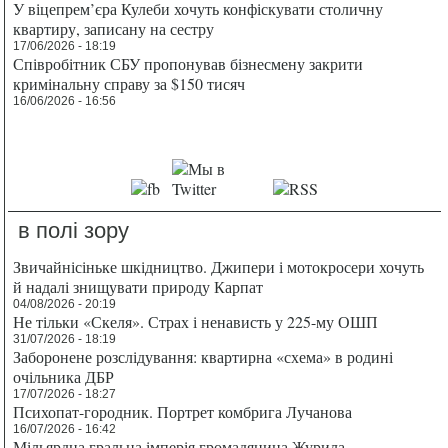
У віцепрем’єра Кулеби хочуть конфіскувати столичну
квартиру, записану на сестру
17/06/2026 - 18:19
Співробітник СБУ пропонував бізнесмену закрити
кримінальну справу за $150 тисяч
16/06/2026 - 16:56
в полі зору
Звичайнісіньке шкідництво. Джипери і мотокросери хочуть
й надалі знищувати природу Карпат
04/08/2026 - 20:19
Не тільки «Скеля». Страх і ненависть у 225-му ОШП
31/07/2026 - 18:19
Заборонене розслідування: квартирна «схема» в родині
очільника ДБР
17/07/2026 - 18:27
Психопат-городник. Портрет комбрига Лучанова
16/07/2026 - 16:42
Мільярдна гральна імперія громадянина Журила