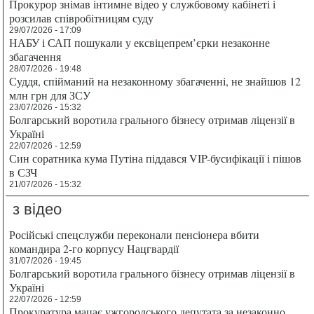
Прокурор знімав інтимне відео у службовому кабінеті і
розсилав співробітницям суду
29/07/2026 - 17:09
НАБУ і САП пошукали у ексвіцепрем’єрки незаконне
збагачення
28/07/2026 - 19:48
Суддя, спійманий на незаконному збагаченні, не знайшов 12
млн грн для ЗСУ
23/07/2026 - 15:32
Болгарський воротила грального бізнесу отримав ліцензії в
Україні
22/07/2026 - 12:59
Син соратника кума Путіна піддався VIP-бусифікації і пішов
в СЗЧ
21/07/2026 - 15:32
з відео
Російські спецслужби переконали пенсіонера вбити
командира 2-го корпусу Нацгвардії
31/07/2026 - 19:45
Болгарський воротила грального бізнесу отримав ліцензії в
Україні
22/07/2026 - 12:59
Прокуратура мацає ужгородського депутата за незаконно