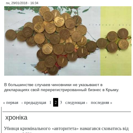
пн, 29/01/2018 - 16:34
В большинстве случаев чиновники не указывают в
декларациях свой перерегистрированный бизнес в Крыму.
Страницы
« первая
‹ предыдущая
1
2
3
следующая ›
последняя »
хроніка
Убивця кримінального «авторитета» намагався сховатись від