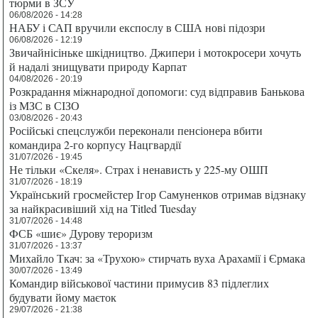
тюрми в ЗСУ
06/08/2026 - 14:28
НАБУ і САП вручили експослу в США нові підозри
06/08/2026 - 12:19
Звичайнісіньке шкідництво. Джипери і мотокросери хочуть
й надалі знищувати природу Карпат
04/08/2026 - 20:19
Розкрадання міжнародної допомоги: суд відправив Банькова
із МЗС в СІЗО
03/08/2026 - 20:43
Російські спецслужби переконали пенсіонера вбити
командира 2-го корпусу Нацгвардії
31/07/2026 - 19:45
Не тільки «Скеля». Страх і ненависть у 225-му ОШП
31/07/2026 - 18:19
Український гросмейстер Ігор Самуненков отримав відзнаку
за найкрасивіший хід на Titled Tuesday
31/07/2026 - 14:48
ФСБ «шиє» Дурову тероризм
31/07/2026 - 13:37
Михайло Ткач: за «Трухою» стирчать вуха Арахамії і Єрмака
30/07/2026 - 13:49
Командир військової частини примусив 83 підлеглих
будувати йому маєток
29/07/2026 - 21:38