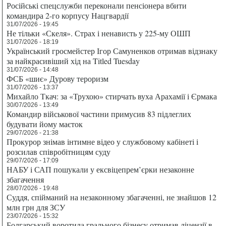
Російські спецслужби переконали пенсіонера вбити
командира 2-го корпусу Нацгвардії
31/07/2026 - 19:45
Не тільки «Скеля». Страх і ненависть у 225-му ОШП
31/07/2026 - 18:19
Український гросмейстер Ігор Самуненков отримав відзнаку
за найкрасивіший хід на Titled Tuesday
31/07/2026 - 14:48
ФСБ «шиє» Дурову тероризм
31/07/2026 - 13:37
Михайло Ткач: за «Трухою» стирчать вуха Арахамії і Єрмака
30/07/2026 - 13:49
Командир військової частини примусив 83 підлеглих
будувати йому маєток
29/07/2026 - 21:38
Прокурор знімав інтимне відео у службовому кабінеті і
розсилав співробітницям суду
29/07/2026 - 17:09
НАБУ і САП пошукали у ексвіцепрем’єрки незаконне
збагачення
28/07/2026 - 19:48
Суддя, спійманий на незаконному збагаченні, не знайшов 12
млн грн для ЗСУ
23/07/2026 - 15:32
Болгарський воротила грального бізнесу отримав ліцензії в