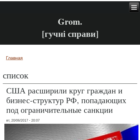
Grom.
[гучні справи]
Главная
Вы здесь
список
США расширили круг граждан и
бизнес-структур РФ, попадающих
под ограничительные санкции
вт, 20/06/2017 - 20:07