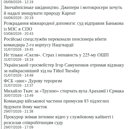
06/08/2026 - 12:19
Звичайнісіньке шкідництво. Джипери і мотокросери хочуть
й надалі знищувати природу Карпат
04/08/2026 - 20:19
Розкрадання міжнародної допомоги: суд відправив Банькова
із МЗС в СІЗО
03/08/2026 - 20:43
Російські спецслужби переконали пенсіонера вбити
командира 2-го корпусу Нацгвардії
31/07/2026 - 19:45
Не тільки «Скеля». Страх і ненависть у 225-му ОШП
31/07/2026 - 18:19
Український гросмейстер Ігор Самуненков отримав відзнаку
за найкрасивіший хід на Titled Tuesday
31/07/2026 - 14:48
ФСБ «шиє» Дурову тероризм
31/07/2026 - 13:37
Михайло Ткач: за «Трухою» стирчать вуха Арахамії і Єрмака
30/07/2026 - 13:49
Командир військової частини примусив 83 підлеглих
будувати йому маєток
29/07/2026 - 21:38
Прокурор знімав інтимне відео у службовому кабінеті і
розсилав співробітницям суду
29/07/2026 - 17:09