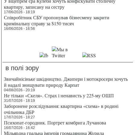
У віцепрем’єра Кулеби хочуть конфіскувати столичну
квартиру, записану на сестру
17/06/2026 - 18:19
Співробітник СБУ пропонував бізнесмену закрити
кримінальну справу за $150 тисяч
16/06/2026 - 16:56
в полі зору
Звичайнісіньке шкідництво. Джипери і мотокросери хочуть
й надалі знищувати природу Карпат
04/08/2026 - 20:19
Не тільки «Скеля». Страх і ненависть у 225-му ОШП
31/07/2026 - 18:19
Заборонене розслідування: квартирна «схема» в родині
очільника ДБР
17/07/2026 - 18:27
Психопат-городник. Портрет комбрига Лучанова
16/07/2026 - 16:42
Мільярдна гральна імперія громадянина Журила