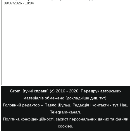
09/07/2026 - 18:04
Grom.
[гучні справи]
(с) 2016 - 2026. Передрук авторських
матеріалів обмежено (докладніше див.
тут
).
Головний редактор – Павло Шульц. Редакція і контакти -
тут
. Наш
Telegram-канал
.
Політика конфіденційності, захист персональних даних та файли
cookies
.