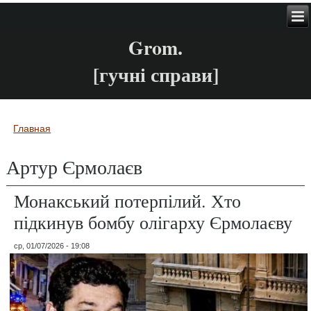
Grom.
[гучні справи]
Главная
Вы здесь
Артур Єрмолаєв
Монакський потерпілий. Хто
підкинув бомбу олігарху Єрмолаєву
ср, 01/07/2026 - 19:08