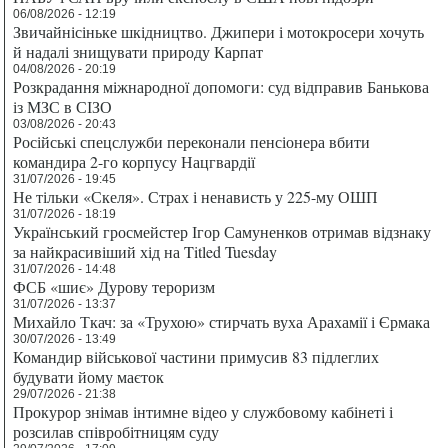
06/08/2026 - 12:19
Звичайнісіньке шкідництво. Джипери і мотокросери хочуть
й надалі знищувати природу Карпат
04/08/2026 - 20:19
Розкрадання міжнародної допомоги: суд відправив Банькова
із МЗС в СІЗО
03/08/2026 - 20:43
Російські спецслужби переконали пенсіонера вбити
командира 2-го корпусу Нацгвардії
31/07/2026 - 19:45
Не тільки «Скеля». Страх і ненависть у 225-му ОШП
31/07/2026 - 18:19
Український гросмейстер Ігор Самуненков отримав відзнаку
за найкрасивіший хід на Titled Tuesday
31/07/2026 - 14:48
ФСБ «шиє» Дурову тероризм
31/07/2026 - 13:37
Михайло Ткач: за «Трухою» стирчать вуха Арахамії і Єрмака
30/07/2026 - 13:49
Командир військової частини примусив 83 підлеглих
будувати йому маєток
29/07/2026 - 21:38
Прокурор знімав інтимне відео у службовому кабінеті і
розсилав співробітницям суду