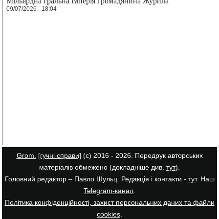
Мільярдна гральна імперія громадянина Журила
09/07/2026 - 18:04
Grom.
[гучні справи]
(с) 2016 - 2026. Передрук авторських
матеріалів обмежено (докладніше див.
тут
).
Головний редактор – Павло Шульц. Редакція і контакти -
тут
. Наш
Telegram-канал
.
Політика конфіденційності, захист персональних даних та файли
cookies
.