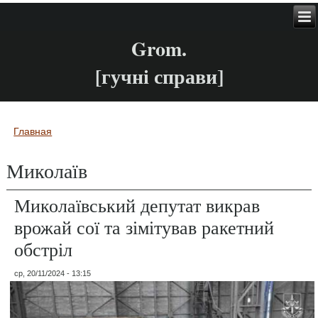
Grom.
[гучні справи]
Главная
Вы здесь
Миколаїв
Миколаївський депутат викрав
врожай сої та зімітував ракетний
обстріл
ср, 20/11/2024 - 13:15