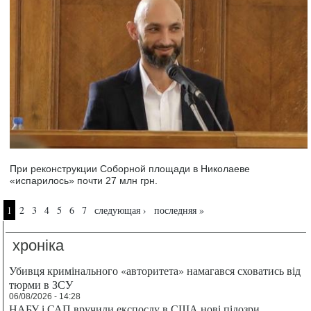
При реконструкции Соборной площади в Николаеве
«испарилось» почти 27 млн грн.
Страницы
1
2
3
4
5
6
7
следующая ›
последняя »
хроніка
Убивця кримінального «авторитета» намагався сховатись від
тюрми в ЗСУ
06/08/2026 - 14:28
НАБУ і САП вручили експослу в США нові підозри