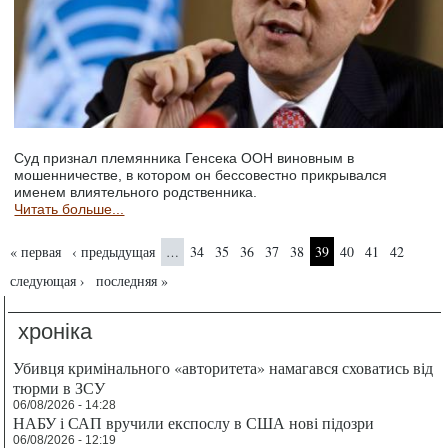
Суд признал племянника Генсека ООН виновным в
мошенничестве, в котором он бессовестно прикрывался
именем влиятельного родственника.
Читать больше...
Страницы
« первая
‹ предыдущая
34
35
36
37
38
39
40
41
42
…
следующая ›
последняя »
хроніка
Убивця кримінального «авторитета» намагався сховатись від
тюрми в ЗСУ
06/08/2026 - 14:28
НАБУ і САП вручили експослу в США нові підозри
06/08/2026 - 12:19