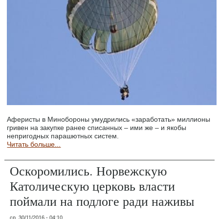
Аферисты в Минобороны умудрились «заработать» миллионы
гривен на закупке ранее списанных – ими же – и якобы
непригодных парашютных систем.
Читать больше...
Оскоромились. Норвежскую
Католическую церковь власти
поймали на подлоге ради наживы
ср, 30/11/2016 - 04:10