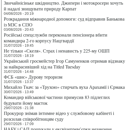
Звичайнісіньке шкідництво. Джипери і мотокросери хочуть
й надалі знищувати природу Карпат
04/08/2026 - 20:19
Розкрадання міжнародної допомоги: суд відправив Банькова
із МЗС в СІЗО
03/08/2026 - 20:43
Російські спецслужби переконали пенсіонера вбити
командира 2-го корпусу Нацгвардії
31/07/2026 - 19:45
Не тільки «Скеля». Страх і ненависть у 225-му ОШП
31/07/2026 - 18:19
Український гросмейстер Ігор Самуненков отримав відзнаку
за найкрасивіший хід на Titled Tuesday
31/07/2026 - 14:48
ФСБ «шиє» Дурову тероризм
31/07/2026 - 13:37
Михайло Ткач: за «Трухою» стирчать вуха Арахамії і Єрмака
30/07/2026 - 13:49
Командир військової частини примусив 83 підлеглих
будувати йому маєток
29/07/2026 - 21:38
Прокурор знімав інтимне відео у службовому кабінеті і
розсилав співробітницям суду
29/07/2026 - 17:09
НАБУ і САП пошукали у ексвіцепрем’єрки незаконне