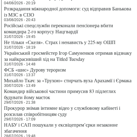
04/08/2026 - 20:19
Розкрадання міжнародної допомоги: суд відправив Банькова
із МЗС в СІЗО
03/08/2026 - 20:43
Російські спецслужби переконали пенсіонера вбити
командира 2-го корпусу Нацгвардії
31/07/2026 - 19:45
Не тільки «Скеля». Страх і ненависть у 225-му ОШП
31/07/2026 - 18:19
Український гросмейстер Ігор Самуненков отримав відзнаку
за найкрасивіший хід на Titled Tuesday
31/07/2026 - 14:48
ФСБ «шиє» Дурову тероризм
31/07/2026 - 13:37
Михайло Ткач: за «Трухою» стирчать вуха Арахамії і Єрмака
30/07/2026 - 13:49
Командир військової частини примусив 83 підлеглих
будувати йому маєток
29/07/2026 - 21:38
Прокурор знімав інтимне відео у службовому кабінеті і
розсилав співробітницям суду
29/07/2026 - 17:09
НАБУ і САП пошукали у ексвіцепрем’єрки незаконне
збагачення
28/07/2026 - 19:48