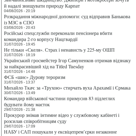
й надалі знищувати природу Карпат
04/08/2026 - 20:19
Розкрадання міжнародної допомоги: суд відправив Банькова
із МЗС в СІЗО
03/08/2026 - 20:43
Російські спецслужби переконали пенсіонера вбити
командира 2-го корпусу Нацгвардії
31/07/2026 - 19:45
Не тільки «Скеля». Страх і ненависть у 225-му ОШП
31/07/2026 - 18:19
Український гросмейстер Ігор Самуненков отримав відзнаку
за найкрасивіший хід на Titled Tuesday
31/07/2026 - 14:48
ФСБ «шиє» Дурову тероризм
31/07/2026 - 13:37
Михайло Ткач: за «Трухою» стирчать вуха Арахамії і Єрмака
30/07/2026 - 13:49
Командир військової частини примусив 83 підлеглих
будувати йому маєток
29/07/2026 - 21:38
Прокурор знімав інтимне відео у службовому кабінеті і
розсилав співробітницям суду
29/07/2026 - 17:09
НАБУ і САП пошукали у ексвіцепрем’єрки незаконне