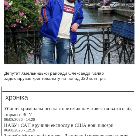
Депутат Хмельницької райради Олександр Кізляр
задекларував криптовалюту на понад 320 млн грн.
хроніка
Убивця кримінального «авторитета» намагався сховатись від
тюрми в ЗСУ
06/08/2026 - 14:28
НАБУ і САП вручили експослу в США нові підозри
06/08/2026 - 12:19
Звичайнісіньке шкідництво. Джипери і мотокросери хочуть