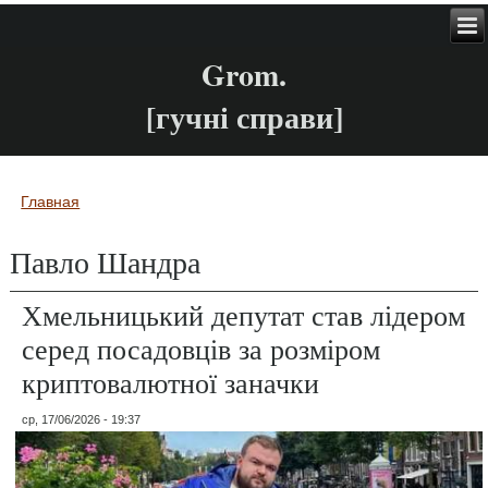
Grom.
[гучні справи]
Главная
Вы здесь
Павло Шандра
Хмельницький депутат став лідером
серед посадовців за розміром
криптовалютної заначки
ср, 17/06/2026 - 19:37